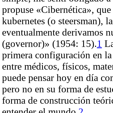
propuse «Cibernética», que 
kubernetes
(o
steersman
), 
eventualmente derivamos nu
(
governor
)» (1954: 15).
1
La
primera configuración en la
entre médicos, físicos, mate
puede pensar hoy en día com
pero no en su forma de estu
forma de construcción teóri
entender el mundo.
2