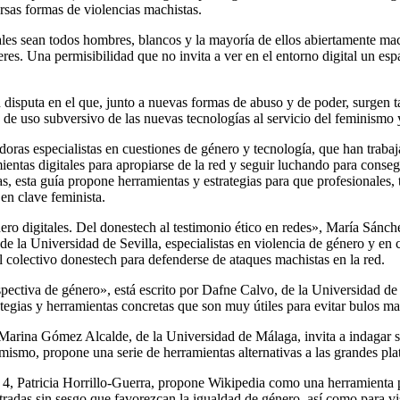
rsas formas de violencias machistas.
ales sean todos hombres, blancos y la mayoría de ellos abiertamente mach
eres. Una permisibilidad que no invita a ver en el entorno digital un esp
en disputa en el que, junto a nuevas formas de abuso y de poder, surgen ta
de uso subversivo de las nuevas tecnologías al servicio del feminismo y l
ras especialistas en cuestiones de género y tecnología, que han trabajad
entas digitales para apropiarse de la red y seguir luchando para conseg
as, esta guía propone herramientas y estrategias para que profesionales,
 en clave feminista.
nero digitales. Del
donestech
al testimonio ético en redes», María Sánc
s de la Universidad de Sevilla, especialistas en violencia de género y e
l colectivo
donestech
para defenderse de ataques machistas en la red.
spectiva de género», está escrito por Dafne Calvo, de la Universidad de
ategias y herramientas concretas que son muy útiles para evitar bulos m
, Marina Gómez Alcalde, de la Universidad de Málaga, invita a indagar
simismo, propone una serie de herramientas alternativas a las grandes pl
 4, Patricia Horrillo-Guerra, propone Wikipedia como una herramienta 
ntradas sin sesgo que favorezcan la igualdad de género, así como para vis