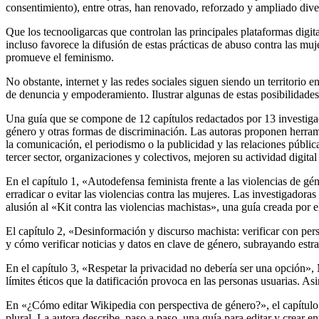
consentimiento), entre otras, han renovado, reforzado y ampliado dive
Que los tecnooligarcas que controlan las principales plataformas digit
incluso favorece la difusión de estas prácticas de abuso contra las muj
promueve el feminismo.
No obstante, internet y las redes sociales siguen siendo un territorio 
de denuncia y empoderamiento. Ilustrar algunas de estas posibilidades 
Una guía que se compone de 12 capítulos redactados por 13 investigado
género y otras formas de discriminación. Las autoras proponen herrami
la comunicación, el periodismo o la publicidad y las relaciones públic
tercer sector, organizaciones y colectivos, mejoren su actividad digital
En el capítulo 1, «Autodefensa feminista frente a las violencias de gé
erradicar o evitar las violencias contra las mujeres. Las investigadora
alusión al «Kit contra las violencias machistas», una guía creada por e
El capítulo 2, «Desinformación y discurso machista: verificar con per
y cómo verificar noticias y datos en clave de género, subrayando estr
En el capítulo 3, «Respetar la privacidad no debería ser una opción»
límites éticos que la datificación provoca en las personas usuarias. A
En «¿Cómo editar Wikipedia con perspectiva de género?», el capítulo
plural. La autora describe, paso a paso, una guía para editar y crear e