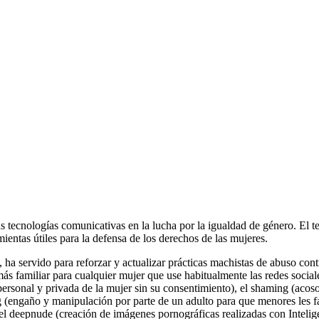
as tecnologías comunicativas en la lucha por la igualdad de género. El t
entas útiles para la defensa de los derechos de las mujeres.
de, ha servido para reforzar y actualizar prácticas machistas de abuso c
s familiar para cualquier mujer que use habitualmente las redes sociale
ersonal y privada de la mujer sin su consentimiento), el
shaming
(acoso
g
(engaño y manipulación por parte de un adulto para que menores les fa
 el
deepnude
(creación de imágenes pornográficas realizadas con Inteligen