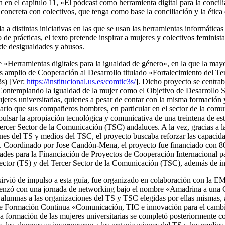
n el capítulo 11, «El pódcast como herramienta digital para la concili
concreta con colectivos, que tenga como base la conciliación y la ética 
 distintas iniciativas en las que se usan las herramientas informáticas y
 prácticas, el texto pretende inspirar a mujeres y colectivos feministas
 de desigualdades y abusos.
re «Herramientas digitales para la igualdad de género», en la que la ma
ás amplio de Cooperación al Desarrollo titulado «Fortalecimiento del T
3s) [Ver:
https://institucional.us.es/comtic3s/
]. Dicho proyecto se centra
Contemplando la igualdad de la mujer como el Objetivo de Desarrollo S
ujeres universitarias, quienes a pesar de contar con la misma formació
io que sus compañeros hombres, en particular en el sector de la comun
pulsar la apropiación tecnológica y comunicativa de una treintena de est
ercer Sector de la Comunicación (TSC) andaluces. A la vez, gracias a la
nes del TS y medios del TSC, el proyecto buscaba reforzar las capacida
ro. Coordinado por Jose Candón-Mena, el proyecto fue financiado con 8
es para la Financiación de Proyectos de Cooperación Internacional par
ctor (TS) y del Tercer Sector de la Comunicación (TSC), además de inst
 sirvió de impulso a esta guía, fue organizado en colaboración con la 
enzó con una
jornada de
networking
bajo el nombre «Amadrina a una ON
de alumnas a las organizaciones del TS y TSC elegidas por ellas mismas
 de Formación Continua «Comunicación, TIC e innovación para el cambio
La formación de las mujeres universitarias se completó posteriormente co