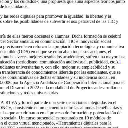
ación y los cuidados», una propuesta que aúna aspectos teóricos junto
de los cuidados.
 las redes digitales para promover la igualdad, la libertad y la
 sobre las posibilidades de subvertir el uso patriarcal de las TIC y
yoría de ellas fueron docentes o alumnas. Dicha formación se celebró
ercer Sector andaluz en comunicación, TIC e innovación social
ba precisamente en reforzar la apropiación tecnológica y comunicativa
ostenible (ODS) en el que se enfocaban todas sus acciones, el
n y muchas veces mejores resultados académicos, sufren una mayor tasa
icación (periodismo, comunicación audiovisual, publicidad, etc.).
1
udiantes universitarias y, con ello, mejorar su empleabilidad y su
 transferencia de conocimientos liderada por las estudiantes, que se
des comunicativas de dichas entidades y su incidencia social, en
0.000€ por la Agencia Andaluza de Cooperación Internacional para el
a el Desarrollo 2022 en la modalidad de Proyectos a desarrollar en
ituciones y redes universitarias.
EMA-RTVA y formó parte de una serie de acciones integradas en el
G», consistente en un encuentro entre las alumnas beneficiarias y
, a las que amadrinaron en el proceso de formación y potenciación de
 social». Un curso presencial estructurado en 10 módulos de
n el curso virtual mencionado, «Herramientas digitales para la