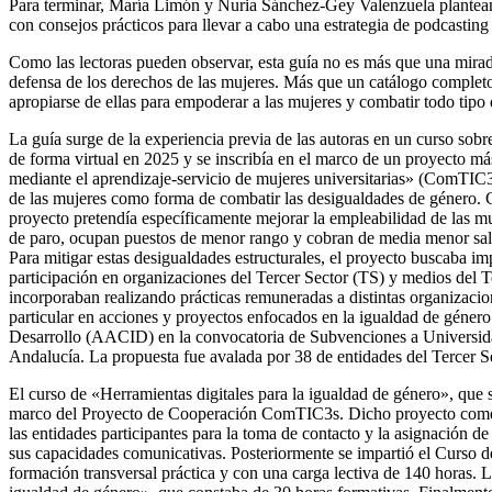
Para terminar, María Limón y Nuria Sánchez-Gey Valenzuela plantean e
con consejos prácticos para llevar a cabo una estrategia de
podcasting
Como las lectoras pueden observar, esta guía no es más que una mirada a
defensa de los derechos de las mujeres. Más que un catálogo completo de
apropiarse de ellas para empoderar a las mujeres y combatir todo tipo
La guía surge de la experiencia previa de las autoras en un curso sob
de forma virtual en 2025 y se inscribía en el marco de un proyecto m
mediante el aprendizaje-servicio de mujeres universitarias» (ComTIC
de las mujeres como forma de combatir las desigualdades de género. 
proyecto pretendía específicamente mejorar la empleabilidad de las m
de paro, ocupan puestos de menor rango y cobran de media menor salar
Para mitigar estas desigualdades estructurales, el proyecto buscaba im
participación en organizaciones del Tercer Sector (TS) y medios del T
incorporaban realizando prácticas remuneradas a distintas organizacio
particular en acciones y proyectos enfocados en la igualdad de géne
Desarrollo (AACID) en la convocatoria de Subvenciones a Universidad
Andalucía. La propuesta fue avalada por 38 de entidades del Tercer Se
El curso de «Herramientas digitales para la igualdad de género», que
marco del Proyecto de Cooperación ComTIC3s. Dicho proyecto com
las entidades participantes para la toma de contacto y la asignación 
sus capacidades comunicativas. Posteriormente se impartió el Curso
formación transversal práctica y con una carga lectiva de 140 horas. 