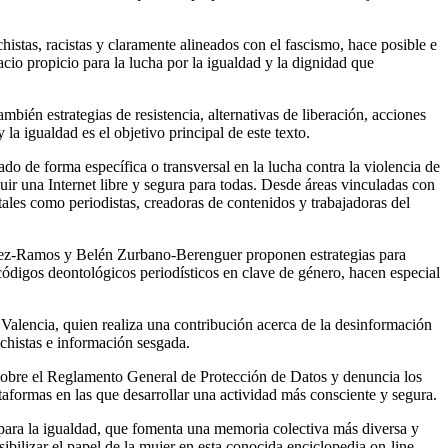
istas, racistas y claramente alineados con el fascismo, hace posible e
acio propicio para la lucha por la igualdad y la dignidad que
mbién estrategias de resistencia, alternativas de liberación, acciones
a igualdad es el objetivo principal de este texto.
o de forma específica o transversal en la lucha contra la violencia de
uir una Internet libre y segura para todas. Desde áreas vinculadas con
 tales como periodistas, creadoras de contenidos y trabajadoras del
hez-Ramos y Belén Zurbano-Berenguer proponen estrategias para
n códigos deontológicos periodísticos en clave de género, hacen especial
 Valencia, quien realiza una contribución acerca de la desinformación
achistas e información sesgada.
 sobre el Reglamento General de Protección de Datos y denuncia los
ataformas en las que desarrollar una actividad más consciente y segura.
para la igualdad, que fomenta una memoria colectiva más diversa y
ibilizar el papel de la mujer en esta conocida enciclopedia on-line.