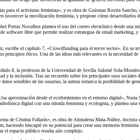
ntas para el activismo feminista», y es obra de Guiomar Rovira Sancho,
en favorecer la movilización feminista, y propone cómo desarrollarlos d
bel Porras Novalbos plantea el uso del correo electrónico desde una mi
software libre que permite realizar estrategias de email marketing, y 
 escribe el capítulo 7, «
Crowdfunding
para el tercer sector». En su 
os principios éticos. Una de las ideas más relevantes es la necesidad d
pítulo 8, la profesora de la Universidad de Sevilla Salomé Sola-Morale
dad y la inclusión. Tras un recorrido sobre los principales usos sociales
 datos sensibles de las usuarias, la autora remarca la posibilidad de gen
 Una aproximación desde el ecofeminismo en el entorno digital», Nuria
adiofónica digital con una mirada feminista y ecologista, y plantea una 
 cuenta de Cristina Fallarás», es obra de Almudena Mata-Núñez, doctora
agram, haciendo hincapié en su potencial para crear una memoria feminist
ar el espacio público resulta aún complejo.