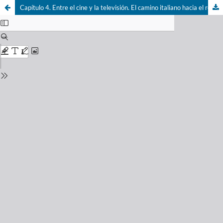
Capítulo 4. Entre el cine y la televisión. El camino italiano hacia el relato transmedia: el caso de Gomorra.