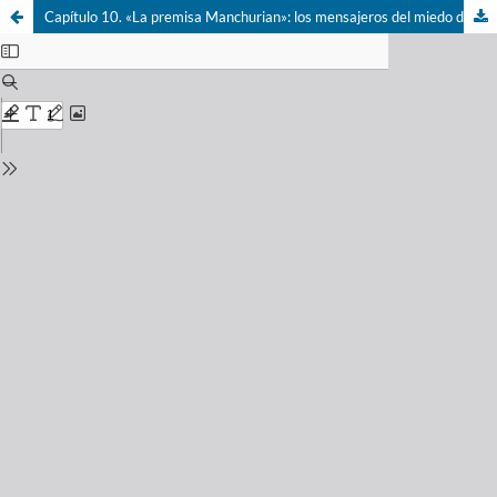
Capítulo 10. «La premisa Manchurian»: los mensajeros del miedo desde la Guerra Fría hasta el 11S.