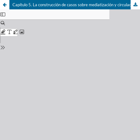
Capítulo 5. La construcción de casos sobre mediatización y circulación como objetos de investigación: de las lógicas de las analogías para estudiar la explosión de los desfasajes