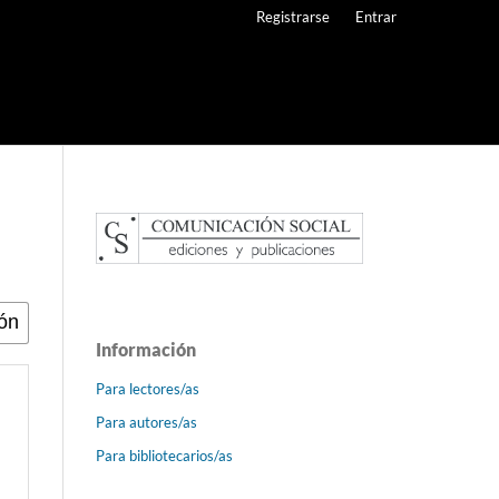
Registrarse
Entrar
Información
Para lectores/as
Para autores/as
Para bibliotecarios/as