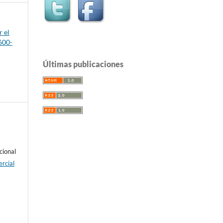
 el
600-
Últimas publicaciones
cional
rcial
e