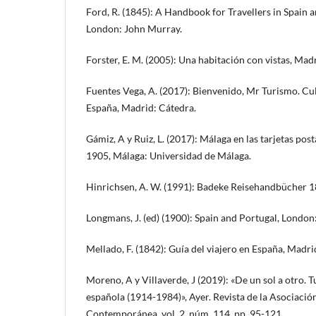
Ford, R. (1845): A Handbook for Travellers in Spain
London: John Murray.
Forster, E. M. (2005): Una habitación con vistas, Madr
Fuentes Vega, A. (2017): Bienvenido, Mr Turismo. Cu
España, Madrid: Cátedra.
Gámiz, A y Ruiz, L. (2017): Málaga en las tarjetas pos
1905, Málaga: Universidad de Málaga.
Hinrichsen, A. W. (1991): Badeke Reisehandbücher 1
Longmans, J. (ed) (1900): Spain and Portugal, London
Mellado, F. (1842): Guía del viajero en España, Madri
Moreno, A y Villaverde, J (2019): «De un sol a otro. 
española (1914-1984)», Ayer. Revista de la Asociació
Contemporánea, vol. 2, núm. 114, pp. 95-121.