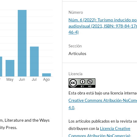
Número
Núm. 6 (2022): Turismo inducido por
audiovisual (2021, ISBN: 978-84-17
46-4)
Sección
Artículos
Licencia
Esta obra está bajo una licencia interna
Creative Commons Atribución-NoCome
4.0
.
m, Literature and the Ways
Los artículos publicados en la revista s
ty Press.
distribuyen con la
Licencia Creative
Commons Atribución-NoComercial-