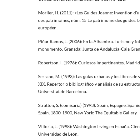
Morlier, H. (2011): «Les Guides Joanne: invention d’un
des patrimoines, núm. 15 Le patrimoine des guides. L
européen.
Piñar Ramos, J. (2006): En la Alhambra. Turismo y fo
monumento, Granada: Junta de Andalucía-Caja Gran
Robertson, I. (1976): Curiosos impertinentes, Madrid
Serrano, M. (1993): Las guías urbanas y los libros de v
XIX. Repertorio bibliográfico y análisis de su estruct
Universitat de Barcelona.
Stratton, S. (comisaria) (1993): Spain, Espagne, Spani
Spain, 1800-1900, New York: The Equitable Gallery.
Villoria, J. (1998): Washington Irving en España. Cie
Universidad de León.