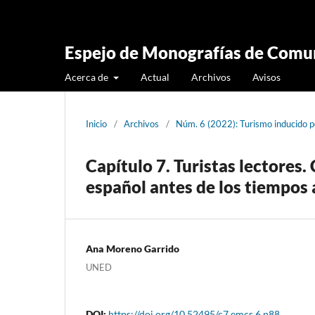
Espejo de Monografías de Comun
Acerca de
Actual
Archivos
Avisos
Inicio
/
Archivos
/
Núm. 6 (2022): Turismo inducido 
Capítulo 7. Turistas lectores.
español antes de los tiempos
Ana Moreno Garrido
UNED
DOI:
https://doi.org/10.52495/c7.emcs.6.p88