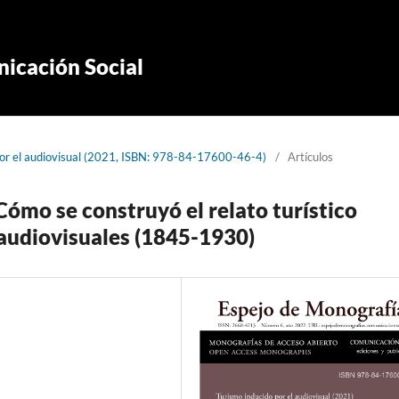
icación Social
por el audiovisual (2021, ISBN: 978-84-17600-46-4)
/
Artículos
 Cómo se construyó el relato turístico
 audiovisuales (1845-1930)