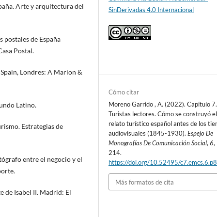
paña. Arte y arquitectura del
SinDerivadas 4.0 Internacional
as postales de España
asa Postal.
 Spain, Londres: A Marion &
Cómo citar
Moreno Garrido , A. (2022). Capítulo 7
Mundo Latino.
Turistas lectores. Cómo se construyó e
relato turístico español antes de los ti
urismo. Estrategias de
audiovisuales (1845-1930).
Espejo De
Monografías De Comunicación Social
,
6
,
214.
ógrafo entre el negocio y el
https://doi.org/10.52495/c7.emcs.6.p
orte.
Más formatos de cita
e de Isabel II. Madrid: El