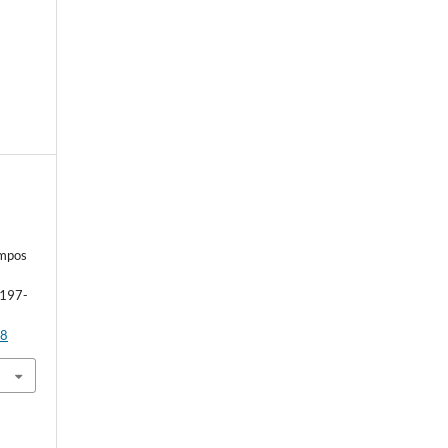
.
l
empos
 197-
88