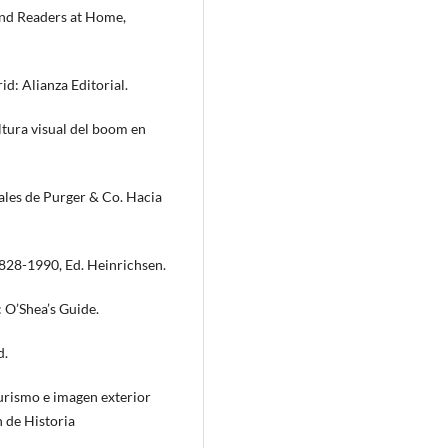
 and Readers at Home,
id: Alianza Editorial.
ltura visual del boom en
tales de Purger & Co. Hacia
828-1990, Ed. Heinrichsen.
: O’Shea’s Guide.
d.
Turismo e imagen exterior
n de Historia