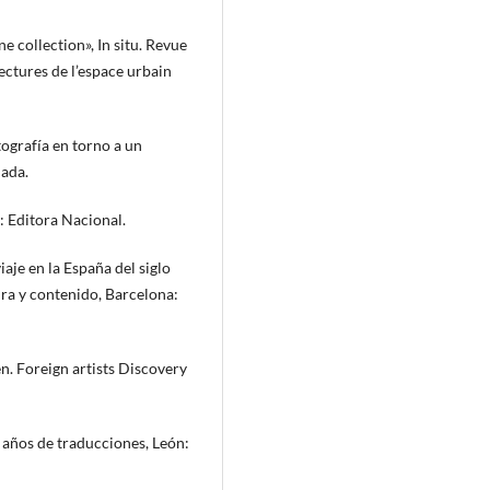
e collection», In situ. Revue
ectures de l’espace urbain
tografía en torno a un
ada.
: Editora Nacional.
iaje en la España del siglo
ura y contenido, Barcelona:
en. Foreign artists Discovery
n años de traducciones, León: