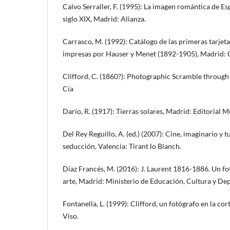
Calvo Serraller, F. (1995): La imagen romántica de Es
siglo XIX, Madrid: Alianza.
Carrasco, M. (1992): Catálogo de las primeras tarjet
impresas por Hauser y Menet (1892-1905), Madrid: C
Clifford, C. (1860?): Photographic Scramble through
Cía
Darío, R. (1917): Tierras solares, Madrid: Editorial 
Del Rey Reguillo, A. (ed.) (2007): Cine, imaginario y t
seducción, Valencia: Tirant lo Blanch.
Díaz Francés, M. (2016): J. Laurent 1816-1886. Un fot
arte, Madrid: Ministerio de Educación, Cultura y Dep
Fontanella, L. (1999): Clifford, un fotógrafo en la cort
Viso.