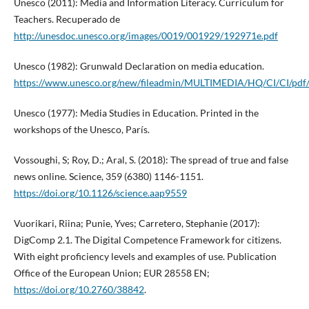
Unesco (2011): Media and Information Literacy. Curriculum for
Teachers. Recuperado de
http://unesdoc.unesco.org/images/0019/001929/192971e.pdf
Unesco (1982): Grunwald Declaration on media education.
https://www.unesco.org/new/fileadmin/MULTIMEDIA/HQ/CI/CI/pdf/t
Unesco (1977): Media Studies in Education. Printed in the
workshops of the Unesco, París.
Vossoughi, S; Roy, D.; Aral, S. (2018): The spread of true and false
news online. Science, 359 (6380) 1146-1151.
https://doi.org/10.1126/science.aap9559
Vuorikari, Riina; Punie, Yves; Carretero, Stephanie (2017):
DigComp 2.1. The Digital Competence Framework for citizens.
With eight proficiency levels and examples of use. Publication
Office of the European Union; EUR 28558 EN;
https://doi.org/10.2760/38842
.