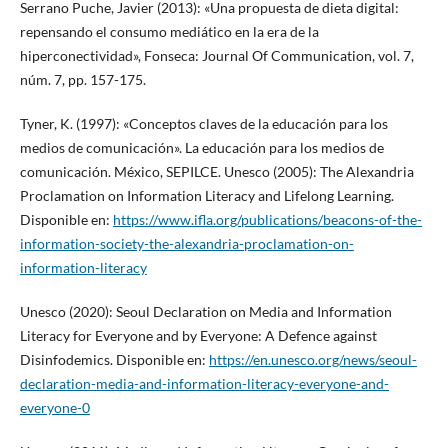
Serrano Puche, Javier (2013): «Una propuesta de dieta digital:
repensando el consumo mediático en la era de la
hiperconectividad», Fonseca: Journal Of Communication, vol. 7,
núm. 7, pp. 157-175.
Tyner, K. (1997): «Conceptos claves de la educación para los
medios de comunicación». La educación para los medios de
comunicación. México, SEPILCE. Unesco (2005): The Alexandria
Proclamation on Information Literacy and Lifelong Learning.
Disponible en:
https://www.ifla.org/publications/beacons-of-the-
information-society-the-alexandria-proclamation-on-
information-literacy
Unesco (2020): Seoul Declaration on Media and Information
Literacy for Everyone and by Everyone: A Defence against
Disinfodemics. Disponible en:
https://en.unesco.org/news/seoul-
declaration-media-and-information-literacy-everyone-and-
everyone-0