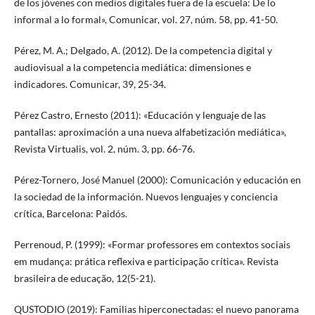
de los jóvenes con medios digitales fuera de la escuela: De lo
informal a lo formal», Comunicar, vol. 27, núm. 58, pp. 41-50.
Pérez, M. A.; Delgado, A. (2012). De la competencia digital y
audiovisual a la competencia mediática: dimensiones e
indicadores. Comunicar, 39, 25-34.
Pérez Castro, Ernesto (2011): «Educación y lenguaje de las
pantallas: aproximación a una nueva alfabetización mediática»,
Revista Virtualis, vol. 2, núm. 3, pp. 66-76.
Pérez-Tornero, José Manuel (2000): Comunicación y educación en
la sociedad de la información. Nuevos lenguajes y conciencia
crítica, Barcelona: Paidós.
Perrenoud, P. (1999): «Formar professores em contextos sociais
em mudança: prática reflexiva e participação crítica». Revista
brasileira de educação, 12(5-21).
QUSTODIO (2019): Familias hiperconectadas: el nuevo panorama