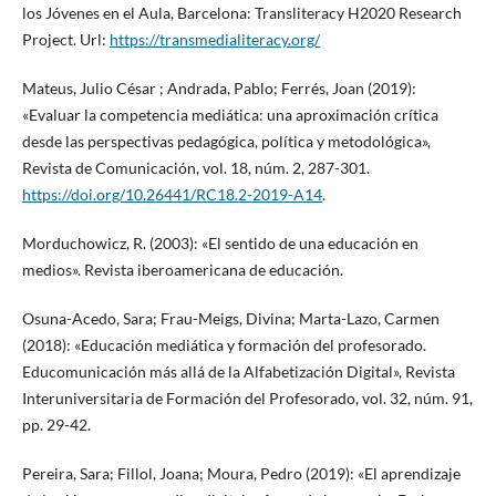
los Jóvenes en el Aula, Barcelona: Transliteracy H2020 Research
Project. Url:
https://transmedialiteracy.org/
Mateus, Julio César ; Andrada, Pablo; Ferrés, Joan (2019):
«Evaluar la competencia mediática: una aproximación crítica
desde las perspectivas pedagógica, política y metodológica»,
Revista de Comunicación, vol. 18, núm. 2, 287-301.
https://doi.org/10.26441/RC18.2-2019-A14
.
Morduchowicz, R. (2003): «El sentido de una educación en
medios». Revista iberoamericana de educación.
Osuna-Acedo, Sara; Frau-Meigs, Divina; Marta-Lazo, Carmen
(2018): «Educación mediática y formación del profesorado.
Educomunicación más allá de la Alfabetización Digital», Revista
Interuniversitaria de Formación del Profesorado, vol. 32, núm. 91,
pp. 29-42.
Pereira, Sara; Fillol, Joana; Moura, Pedro (2019): «El aprendizaje