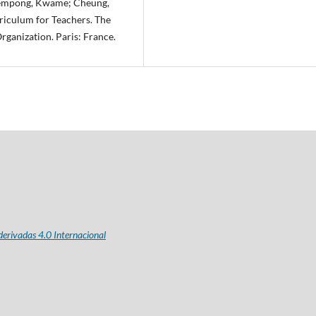
kyempong, Kwame; Cheung,
riculum for Teachers. The
rganization. Paris: France.
erivadas 4.0 Internacional