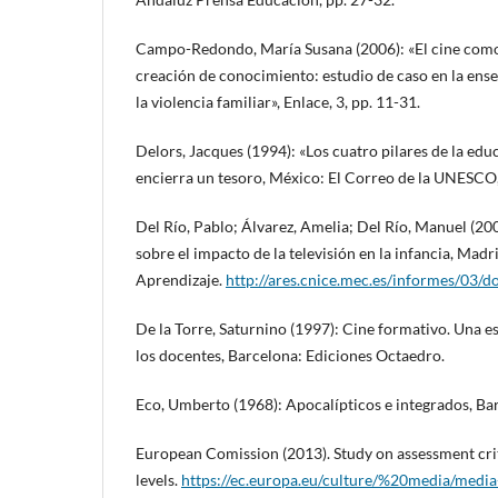
Campo-Redondo, María Susana (2006): «El cine como 
creación de conocimiento: estudio de caso en la ense
la violencia familiar», Enlace, 3, pp. 11-31.
Delors, Jacques (1994): «Los cuatro pilares de la edu
encierra un tesoro, México: El Correo de la UNESCO,
Del Río, Pablo; Álvarez, Amelia; Del Río, Manuel (20
sobre el impacto de la televisión en la infancia, Mad
Aprendizaje.
http://ares.cnice.mec.es/informes/03/
De la Torre, Saturnino (1997): Cine formativo. Una e
los docentes, Barcelona: Ediciones Octaedro.
Eco, Umberto (1968): Apocalípticos e integrados, Ba
European Comission (2013). Study on assessment crit
levels.
https://ec.europa.eu/culture/%20media/media