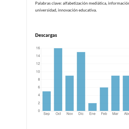
Palabras clave: alfabetización mediática, informació
universidad, innovación educativa.
Descargas