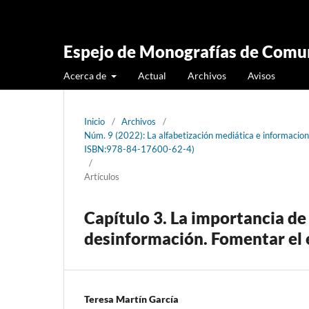
Espejo de Monografías de Comun
Acerca de
Actual
Archivos
Avisos
Inicio
/
Archivos
/
Núm. 9 (2022): La alfabetización mediática e informacio
ISBN:978-84-17600-62-4)
/
Artículos
Capítulo 3. La importancia de 
desinformación. Fomentar el e
Teresa Martín García