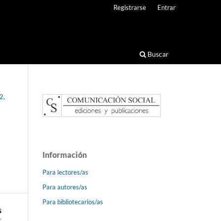
Registrarse
Entrar
Buscar
2,
Información
Para lectores/as
Para autores/as
Para bibliotecarios/as