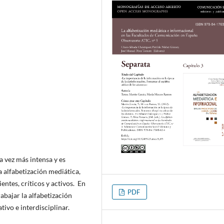
 vez más intensa y es
a alfabetización mediática,
ntes, críticos y activos. En
PDF
abajar la alfabetización
tivo e interdisciplinar.