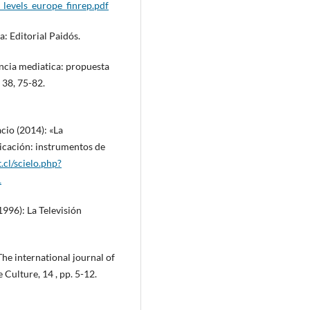
t_levels_europe_finrep.pdf
a: Editorial Paidós.
encia mediatica: propuesta
 38, 75-82.
cio (2014): «La
cación: instrumentos de
t.cl/scielo.php?
1
1996): La Televisión
he international journal of
Culture, 14 , pp. 5-12.