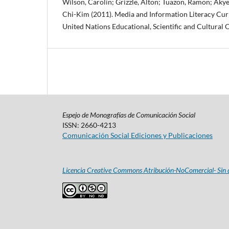
Wilson, Carolin; Grizzle, Alton; Tuazon, Ramon; A
Chi-Kim (2011). Media and Information Literacy Cur
United Nations Educational, Scientific and Cultural O
Espejo de Monografías de Comunicación Social
ISSN: 2660-4213
Comunicación Social Ediciones y Publicaciones
Licencia Creative Commons Atribución-NoComercial- Sin d