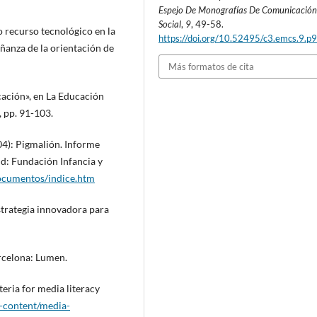
Espejo De Monografías De Comunicació
Social
,
9
, 49-58.
recurso tecnológico en la
https://doi.org/10.52495/c3.emcs.9.p
ñanza de la orientación de
Más formatos de cita
cación», en La Educación
 pp. 91-103.
04): Pigmalión. Informe
rid: Fundación Infancia y
documentos/indice.htm
strategia innovadora para
rcelona: Lumen.
eria for media literacy
-content/media-