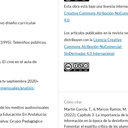
Esta obra está bajo una licencia interna
Creative Commons Atribución-NoCome
4.0
.
evo diseño curricular
Los artículos publicados en la revista s
distribuyen con la
Licencia Creative
(1995): Teleniños públicos,
Commons Atribución-NoComercial-
SinDerivadas 4.0 Internacional
El cine en el aula de
a tv septiembre 2020»
mensuales/analisis-
Cómo citar
 de los medios audiovisuales
Martín García, T., & Marcos Ramos, M.
sa Educación En Andalucía:
(2022). Capítulo 3. La importancia de l
información en la época de la desinform
Huelva: Grupo Pedagógico
Fomentar el espíritu crítico de los alum