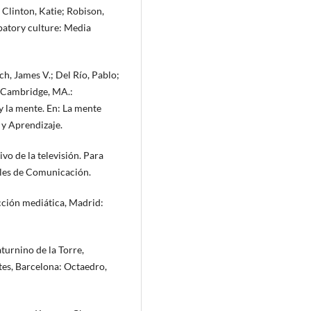
Clinton, Katie; Robison,
ipatory culture: Media
h, James V.; Del Río, Pablo;
d. Cambridge, MA.:
 y la mente. En: La mente
 y Aprendizaje.
vo de la televisión. Para
eles de Comunicación.
ucción mediática, Madrid:
aturnino de la Torre,
tes, Barcelona: Octaedro,