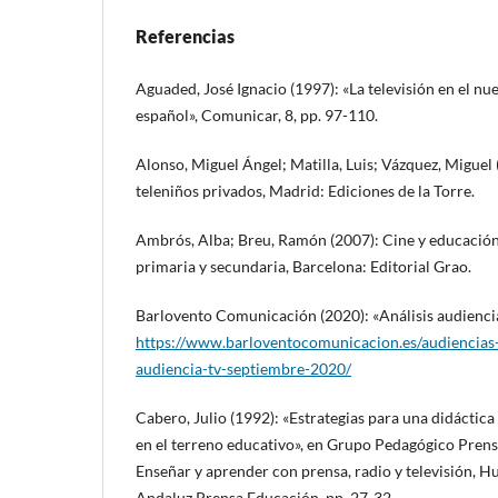
Referencias
Aguaded, José Ignacio (1997): «La televisión en el nu
español», Comunicar, 8, pp. 97-110.
Alonso, Miguel Ángel; Matilla, Luis; Vázquez, Miguel 
teleniños privados, Madrid: Ediciones de la Torre.
Ambrós, Alba; Breu, Ramón (2007): Cine y educación. 
primaria y secundaria, Barcelona: Editorial Grao.
Barlovento Comunicación (2020): «Análisis audienci
https://www.barloventocomunicacion.es/audiencias-
audiencia-tv-septiembre-2020/
Cabero, Julio (1992): «Estrategias para una didáctica
en el terreno educativo», en Grupo Pedagógico Pren
Enseñar y aprender con prensa, radio y televisión, 
Andaluz Prensa Educación, pp. 27-32.