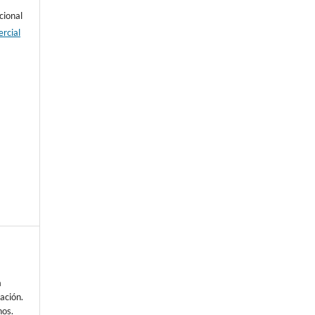
cional
rcial
e
a
ación.
nos.