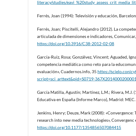
literacy/studies/eavi_%20study_assess_crit_media_li
Ferrés, Joan (1994): Televisión y educación, Barcelon
Ferrés, Joan; Piscitelli, Alejandro (2012). La compet
articulada de dimensiones e indicadores, Comunicar,
https://doi.org/10.3916/C38-2012-02-08
García-Ruíz, Rosa; Gonzálvez, Vincent; Aguaded, Igna
competencia mediática como reto para la educomuni
evaluación», Cuadernos.info, 35
https://scielo.conicy
script=sci_arttext&pid=S0719-367X201400020000
García Matilla, Agustín; Martínez, L.M.; Rivera, M.J. (
Educativa en España (Informe Marco), Madrid: MEC.
Jenkins, Henry; Deuze, Mark (2008): «Convergence: T
research into new media technologies», Convergenc e 
https://doi.org/10.1177/1354856507084415