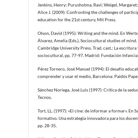
Jenkins, Henry; Purushotma, Ravi; Weigel, Margaret; 
Alice J. (2009): Confronting the challenges of partic
education for the 21st century, Mit Press.
Olson, David (1995): Writing and the mind. En Wertsc
Álvarez, Amelia (Eds.), Sociocultural studies of min
Cambridge University Press. Trad. cast.: La escritura
sociocultural, pp. 77-97. Madrid: Fundación Infancia
Pérez Tornero, José Manuel (1994): El desafío educati
comprender y usar el medio, Barcelona: Paidós Pap
Sánchez Noriega, José Luis (1997): Crítica de la sed
Tecnos.
Tort, LL. (1997): «El cine: de informar a formar». En S
formativo. Una estrategia innovadora para los docen
pp. 28-35.