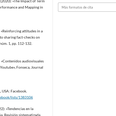
(2020): «The Impact of Term
Performance and Mapping in
Más formatos de cita
«Reinforcing attitudes in a
to sharing fact-checks on
núm. 1, pp. 112-132.
 «Contenidos audiovisuales
 Youtube», Fonseca, Journal
, USA: Facebook.
cebook/lists/1383106
2): «Tendencias en la
a. Revisión sistematizada