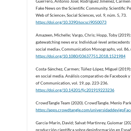
Guerrero, Antonio José; Rodríguez Jiménez, Carmen 
Fake News on the Scientific Community. Scientific 
Web of Science», Social Sciences, vol. 9, núm. 5, 73.
https://doi.org/10.3390/socsci9050073
Amazeen, Michelle; Vargo, Chris; Hopp, Toby (2019): 
gatewatching news era: Individual-level antecedents 
social media», Communication Monographs, vol. 86, 
https://doi.org/10.1080/03637751.2018.1521984
Costa-Sánchez, Carmen; Túñez-López, Miguel (2019):
en social media. Análisis comparativo de Facebook y
of Communication, vol. 19, pp. 223-236.
https://doi.org/10.14201/fjc201919223236
CrowdTangle Team (2020). CrowdTangle. Menlo Park
https://apps.crowdtangle.com/universidaddevigoFa
García-Marín, David; Salvat-Martinrey, Guiomar (202
producción científica sobre desinformación en Españ