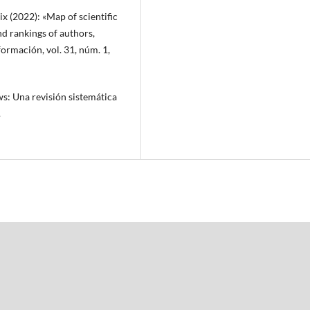
 (2022): «Map of scientific
d rankings of authors,
formación, vol. 31, núm. 1,
ws: Una revisión sistemática
.