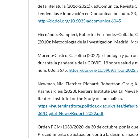
de la literatura (2016-2021)», adComunica. Revista Ci
Tendencias e Innovación en Comunicación, núm. 23, 
http://dx.doi.org/10.6035/adcomunica.6045
Hernández-Sampieri, Roberto; Fernández-Collado, Ca
(2010): Metodología de la investigación, Madrid: Mc
Moreno-Castro, Carolina (2022): «Tipología y patron
durante la pandemia de la COVID-19 sobre salud y nut
núm. 806, a675.
https://doi.org/10.3989/arbor.2022
Newman, Nic; Fletcher, Richard; Robertson, Craig, Ki
Rasmus Kleis (2023). Reuters Institute Digital News
Reuters Institute for the Study of Journalism.
https://reutersinstitute.politics.ox.ac.uk/sites/default
06/Digital_News-Report_2022.pdf
Orden PCM/1030/2020, de 30 de octubre, por la que 
Procedimiento de actuación contra la desinformaci