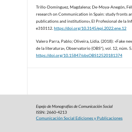
Trillo-Domínguez, Magdalena; De-Moya-Anegón, Félix
research on Communication in Spain: study fronts an
publications and institutions», El Profesional de la In
e310112.
https://doi.org/10.3145/epi.2022.ene.12
Valero Parra, Pablo; Oliveira, Lídia. (2018): «Fake ne
de la literatura», Observatorio (OBS*), vol. 12, núm. 5
https://doi.org/10.15847/obsOBS12520181374
Espejo de Monografías de Comunicación Social
ISSN: 2660-4213
Comunicación Social Ediciones y Publicaciones