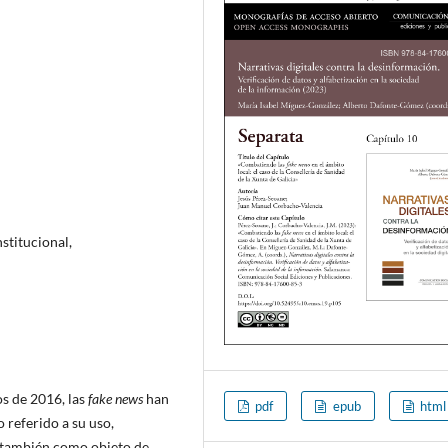
stitucional,
os de 2016, las
fake news
han
pdf
epub
html
 referido a su uso,
o también como objeto de