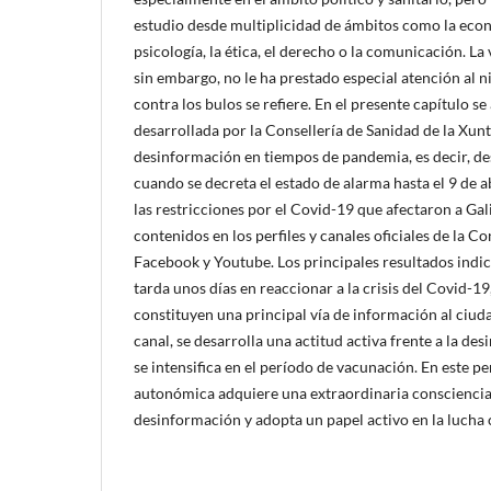
estudio desde multiplicidad de ámbitos como la econo
psicología, la ética, el derecho o la comunicación. La
sin embargo, no le ha prestado especial atención al ni
contra los bulos se refiere. En el presente capítulo se 
desarrollada por la Consellería de Sanidad de la Xunta
desinformación en tiempos de pandemia, es decir, de
cuando se decreta el estado de alarma hasta el 9 de ab
las restricciones por el Covid-19 que afectaron a Gali
contenidos en los perfiles y canales oficiales de la C
Facebook y Youtube. Los principales resultados indi
tarda unos días en reaccionar a la crisis del Covid-19
constituyen una principal vía de información al ciud
canal, se desarrolla una actitud activa frente a la de
se intensifica en el período de vacunación. En este p
autonómica adquiere una extraordinaria consciencia
desinformación y adopta un papel activo en la lucha c