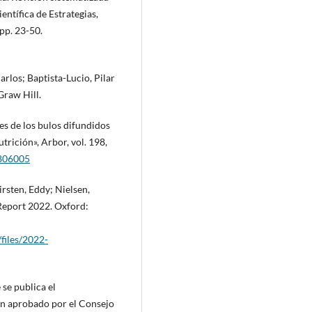
entífica de Estrategias,
pp. 23-50.
rlos; Baptista-Lucio, Pilar
Graw Hill.
es de los bulos difundidos
rición», Arbor, vol. 198,
.806005
rsten, Eddy; Nielsen,
 Report 2022. Oxford:
/files/2022-
se publica el
ón aprobado por el Consejo