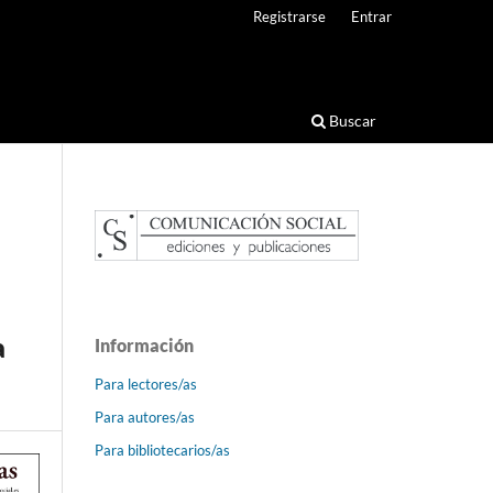
Registrarse
Entrar
Buscar
a
Información
Para lectores/as
Para autores/as
Para bibliotecarios/as