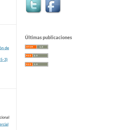
Últimas publicaciones
s
ón de
d
85-3)
cional
rcial