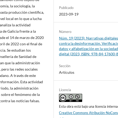
mía, la sociología, la
Publicado
 vasta producción científica,
2023-09-19
vel local en lo que a lucha
analiza la actividad
 de Galicia frente a la
Número
sde el 14 de marzo de 2020
Núm. 19 (2023): Narrativas digitale
contra la desinformación. Verificaci
ril de 2022 con el final de
datos y alfabetización en la socieda
cia. Se estudian los
digital (2023, ISBN: 978-84-17600-
onsellería de Sanidad de
can que la administración
Sección
, pero las redes sociales
Artículos
adano. A través de este
sinformación. Esta actividad
eríodo, la administración
Licencia
 sobre el fenómeno de la
ontra las noticias falsas.
Esta obra está bajo una licencia interna
Creative Commons Atribución-NoCome