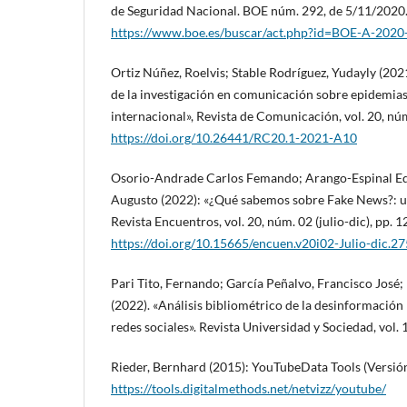
de Seguridad Nacional. BOE núm. 292, de 5/11/2020
https://www.boe.es/buscar/act.php?id=BOE-A-202
Ortiz Núñez, Roelvis; Stable Rodríguez, Yudayly (202
de la investigación en comunicación sobre epidemia
internacional», Revista de Comunicación, vol. 20, núm
https://doi.org/10.26441/RC20.1-2021-A10
Osorio-Andrade Carlos Femando; Arango-Espinal Ed
Augusto (2022): «¿Qué sabemos sobre Fake News?: un 
Revista Encuentros, vol. 20, núm. 02 (julio-dic), pp. 
https://doi.org/10.15665/encuen.v20i02-Julio-dic.2
Pari Tito, Fernando; García Peñalvo, Francisco José;
(2022). «Análisis bibliométrico de la desinformación 
redes sociales». Revista Universidad y Sociedad, vol. 
Rieder, Bernhard (2015): YouTubeData Tools (Versión
https://tools.digitalmethods.net/netvizz/youtube/