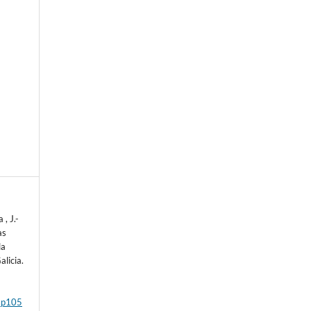
e
, J.-
as
la
alicia.
n
9.p105