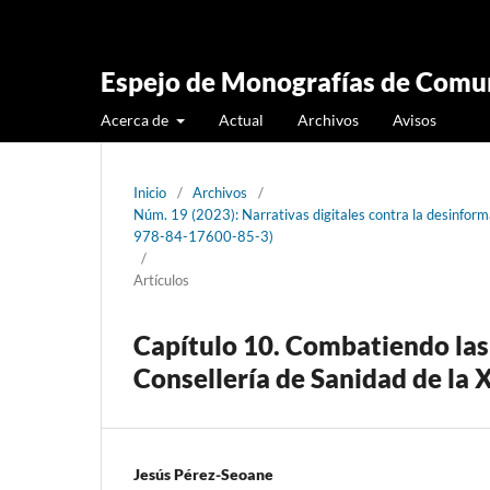
Espejo de Monografías de Comun
Acerca de
Actual
Archivos
Avisos
Inicio
/
Archivos
/
Núm. 19 (2023): Narrativas digitales contra la desinformac
978-84-17600-85-3)
/
Artículos
Capítulo 10. Combatiendo las 
Consellería de Sanidad de la 
Jesús Pérez-Seoane