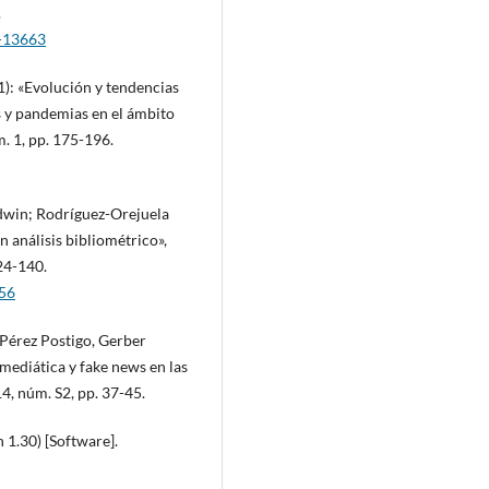
.
0-13663
1): «Evolución y tendencias
s y pandemias en el ámbito
. 1, pp. 175-196.
win; Rodríguez-Orejuela
análisis bibliométrico»,
124-140.
756
 Pérez Postigo, Gerber
mediática y fake news en las
14, núm. S2, pp. 37-45.
 1.30) [Software].