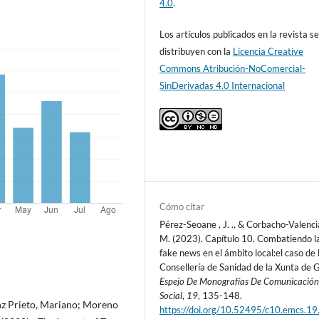
4.0
.
Los artículos publicados en la revista s
distribuyen con la
Licencia Creative
Commons Atribución-NoComercial-
SinDerivadas 4.0 Internacional
Cómo citar
Pérez-Seoane , J. ., & Corbacho-Valencia 
M. (2023). Capítulo 10. Combatiendo l
fake news en el ámbito local:el caso de 
Consellería de Sanidad de la Xunta de G
Espejo De Monografías De Comunicació
Social
,
19
, 135-148.
nz Prieto, Mariano; Moreno
https://doi.org/10.52495/c10.emcs.1