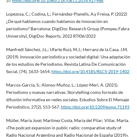
37
https://doi.org/10.1080/21670811.2014.927986
Lopezosa, C.; Codina, L.; Fernández-Planells, A.y Freixa, P. (2022)
¿De qué hablamos cuando hablamos de innovación en
periodismo? Barcelona: DigiDoc Research Group (Pompeu Fabra
University), DigiDoc Reports, 2022 RTI06/2022
Manfredi Sánchez, J.L.; Ufarte Ruiz, M.J.; Herranz de la Casa, J.M.
(2019). Innovación periodística y sociedad digital: Una adaptación
de los estudios de Periodismo. Revista Latina De Comunicación
Social, (74), 1633-1654.
https://doi.org/10.4185/RLCS-2019-1402
Marcos-García, S.; Alonso-Muñoz, L.; López-Meri, A. (2021).
Periodismo y nuevas narrativas. Storytelling como formato de
difusión informativa en redes sociales. Estudios Sobre El Mensaje
Periodístico, 27(2), 553-567.
https://doi.org/10.5209/esmp.71193
Müller, María José; Martinez Costa, María del Pilar; Villar, Marta.
«The podcast expansion in public radio: comparative study of
Radio Nacional Argentina and Radio Nacional de España (2019)».