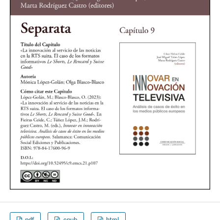
pdf
epub
html