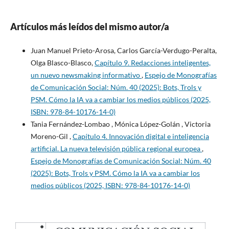
Artículos más leídos del mismo autor/a
Juan Manuel Prieto-Arosa, Carlos García-Verdugo-Peralta,
Olga Blasco-Blasco,
Capítulo 9. Redacciones inteligentes,
un nuevo newsmaking informativo
,
Espejo de Monografías
de Comunicación Social: Núm. 40 (2025): Bots, Trols y
PSM. Cómo la IA va a cambiar los medios públicos (2025,
ISBN: 978-84-10176-14-0)
Tania Fernández-Lombao , Mónica López-Golán , Victoria
Moreno-Gil ,
Capítulo 4. Innovación digital e inteligencia
artificial. La nueva televisión pública regional europea
,
Espejo de Monografías de Comunicación Social: Núm. 40
(2025): Bots, Trols y PSM. Cómo la IA va a cambiar los
medios públicos (2025, ISBN: 978-84-10176-14-0)