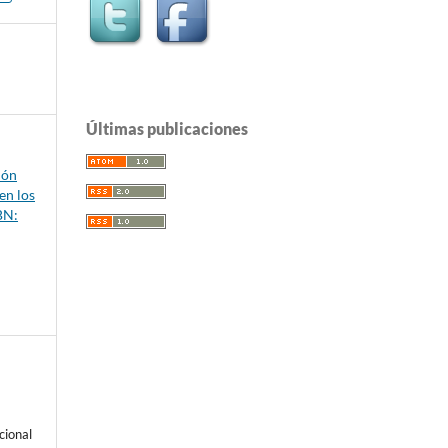
Últimas publicaciones
ión
 en los
BN:
cional