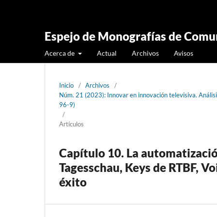
Espejo de Monografías de Comun
Acerca de
Actual
Archivos
Avisos
Inicio
/
Archivos
/
Núm. 21 (2023): Innovar en innovación televisiva. Análi
96-9)
/
Artículos
Capítulo 10. La automatizació
Tagesschau, Keys de RTBF, Voi
éxito