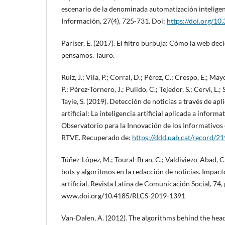
escenario de la denominada automatización inteligent
Información, 27(4), 725-731. Doi:
https://doi.org/10
Pariser, E. (2017). El filtro burbuja: Cómo la web dec
pensamos. Tauro.
Ruiz, J.; Vila, P.; Corral, D.; Pérez, C.; Crespo, E.; Ma
P.; Pérez-Tornero, J.; Pulido, C.; Tejedor, S.; Cervi, L.;
Tayie, S. (2019). Detección de noticias a través de apl
artificial: La inteligencia artificial aplicada a infor
Observatorio para la Innovación de los Informativos e
RTVE. Recuperado de:
https://ddd.uab.cat/record/2
Túñez-López, M.; Toural-Bran, C.; Valdiviezo-Abad, C
bots y algoritmos en la redacción de noticias. Impact
artificial. Revista Latina de Comunicación Social, 74
www.doi.org/10.4185/RLCS-2019-1391
Van-Dalen, A. (2012). The algorithms behind the head