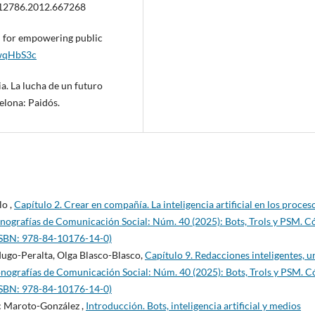
512786.2012.667268
m for empowering public
/rwqHbS3c
cia. La lucha de un futuro
elona: Paidós.
lo ,
Capítulo 2. Crear en compañía. La inteligencia artificial en los proces
nografías de Comunicación Social: Núm. 40 (2025): Bots, Trols y PSM. 
, ISBN: 978-84-10176-14-0)
ugo-Peralta, Olga Blasco-Blasco,
Capítulo 9. Redacciones inteligentes, u
nografías de Comunicación Social: Núm. 40 (2025): Bots, Trols y PSM. 
, ISBN: 978-84-10176-14-0)
ac Maroto-González ,
Introducción. Bots, inteligencia artificial y medios