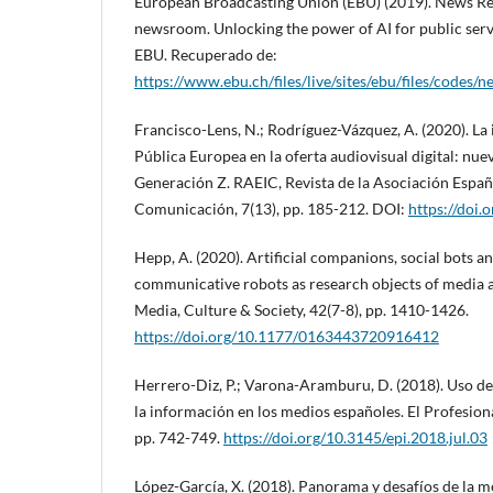
European Broadcasting Union (EBU) (2019). News Re
newsroom. Unlocking the power of AI for public serv
EBU. Recuperado de:
https://www.ebu.ch/files/live/sites/ebu/files/codes
Francisco-Lens, N.; Rodríguez-Vázquez, A. (2020). La 
Pública Europea en la oferta audiovisual digital: nue
Generación Z. RAEIC, Revista de la Asociación Españo
Comunicación, 7(13), pp. 185-212. DOI:
https://doi.
Hepp, A. (2020). Artificial companions, social bots a
communicative robots as research objects of media 
Media, Culture & Society, 42(7-8), pp. 1410-1426.
https://doi.org/10.1177/0163443720916412
Herrero-Diz, P.; Varona-Aramburu, D. (2018). Uso de
la información en los medios españoles. El Profesiona
pp. 742-749.
https://doi.org/10.3145/epi.2018.jul.03
López-García, X. (2018). Panorama y desafíos de la 