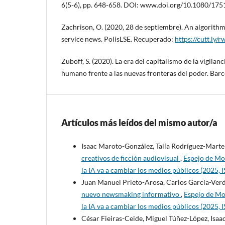
6(5-6), pp. 648-658. DOI: www.doi.org/10.1080/17
Zachrison, O. (2020, 28 de septiembre). An algorith
service news. PolisLSE. Recuperado:
https://cutt.ly
Zuboff, S. (2020). La era del capitalismo de la vigilan
humano frente a las nuevas fronteras del poder. Barc
Artículos más leídos del mismo autor/a
Isaac Maroto-González, Talía Rodríguez-Marte
creativos de ficción audiovisual
,
Espejo de Mo
la IA va a cambiar los medios públicos (2025
Juan Manuel Prieto-Arosa, Carlos García-Verd
nuevo newsmaking informativo
,
Espejo de Mo
la IA va a cambiar los medios públicos (2025
César Fieiras-Ceide, Miguel Túñez-López, Isa