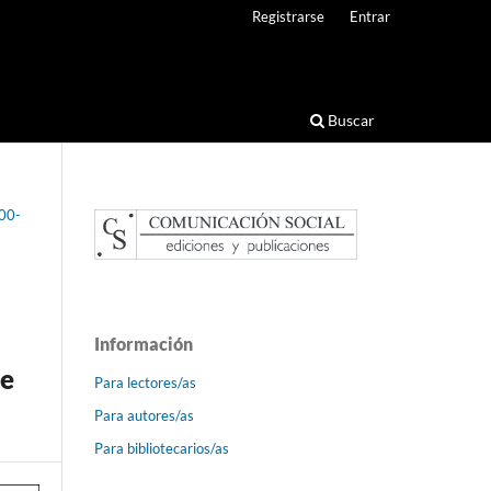
Registrarse
Entrar
Buscar
600-
Información
de
Para lectores/as
Para autores/as
Para bibliotecarios/as