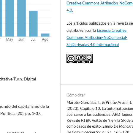
Creative Commons Atribución-NoCome
4.0
.
Los artículos publicados en la revista s
distribuyen con la
Licencia Creative
Commons Atribución-NoComercial-
SinDerivadas 4.0 Internacional
tative Turn. Digital
Cómo citar
Maroto-González, I., & Prieto-Arosa, J.
 mundo del capitalismo de la
(2023). Capítulo 10. La automatización
olítica, (20), pp. 1-37.
acercarse a las audiencias. ARD Tagess
Keys de RTBF, Voitto de Yle y la SR de 
como casos de éxito.
Espejo De Monogra
De Comunicación Social
,
21
, 165-178.