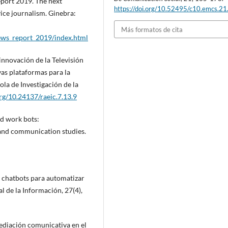
port 2019. The next
https://doi.org/10.52495/c10.emcs.2
ice journalism. Ginebra:
Más formatos de cita
/news_report_2019/index.html
innovación de la Televisión
vas plataformas para la
la de Investigación de la
org/10.24137/raeic.7.13.9
nd work bots:
and communication studies.
 chatbots para automatizar
l de la Información, 27(4),
mediación comunicativa en el