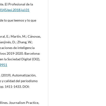
e. El Profesional de la
.3145/epi.2018.jul.01
ide lo que leemos y lo que
yoral, E.; Martín, M.; Cánovas,
 Sanjinés, D.; Zhang, W.;
icaciones de inteligencia
mativos 2019-2020. Barcelona:
n la Sociedad Digital (OI2),
19951
. (2019). Automatización,
o y calidad del periodismo
, pp. 1411-1433. DOI:
lines. Journalism Practice,