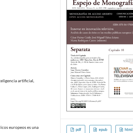
ligencia artificial,
licos europeos es una
pdf
epub
html