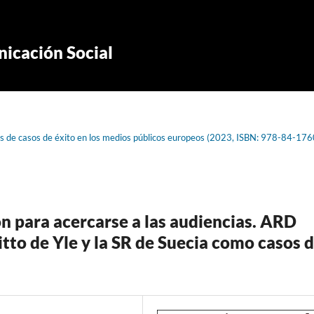
icación Social
sis de casos de éxito en los medios públicos europeos (2023, ISBN: 978-84-17
n para acercarse a las audiencias. ARD
tto de Yle y la SR de Suecia como casos 