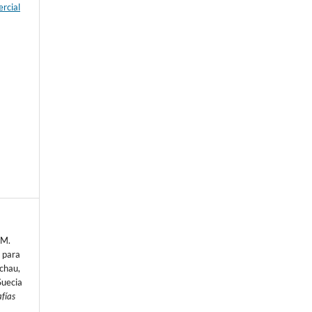
rcial
e
 M.
 para
chau,
Suecia
fías