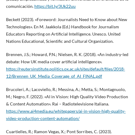
comunicación.
https://bit.ly/3Uk22uu
Beckett (2023). «Foreword: Journalists Need to Know about New
Technologies». En M. Jaakkola (Ed.) Handbook for Journalism
Educators Reporting on Artificial Intelligence. Unesco. United
Nations Educational, Scientific and Cultural Organization.
Brennen, J.S.; Howard, P.N.; Nielsen, R. K. (2018). «An industry-led
debate: How UK media cover artificial intelligence».
https://reutersinstitute.politics.ox.ac.uk/sites/default/files/2018-
12/Brennen_UK_Media_Coverage_of_AI_FINAL.pdf
Brucoleri, A.; Lacoviello, R.; Messina, A.; Metta, S.; Montagnuolo,
M.; Negro, F. (2022). «AI in Vision: High Quality Vídeo Production
& Content Automation». Rai – Radiotelevisione Italiana.
https://www.ai4media.eu/whitepapers/ai-in-vision-high-quality-
vídeo-production-content-automation/
Cuartielles, R.; Ramon Vegas, X.; Pont Sorribes, C. (2023).