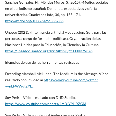
Sánchez Gonzales, H.; Méndez Muros, S. (2015). «Medios sociales
en el periodismo español: Demanda, expectativas y oferta
universitaria». Cuadernos Info, 36, pp. 155-171.
http://dx.doi.org/10.7764/cdi.36.636
Unesco (2021). «Inteligencia artificial y educación. Guía para las
personas a cargo de formular políticas». Organización de las
Naciones Unidas para la Educación, la Ciencia y la Cultura.
https://unesdoc.unesco.org/ark:/48223/pf0000379376
Ejemplos de uso de las herramientas revisadas
Decoding Marshall McLuhan: The Medium is the Message. Vídeo
realizado con Invideo ai
https://www.youtube.com/watch?
v=nLFWWuIZYLc
Soy Pedro. Vídeo realizado con D-ID Studio.
https://www.youtube.com/shorts/4mBJY9HRZGM
Soy Pedro. Vídeo doblado al inglés con app. Rask.ai.