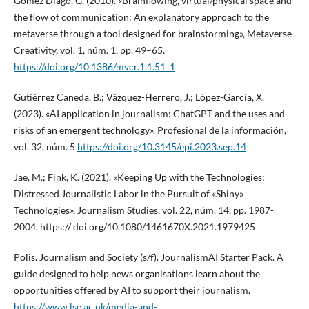
Gómez Diago, G. (2010). «Brainflowing, virtual/physical space and
the flow of communication: An explanatory approach to the
metaverse through a tool designed for brainstorming», Metaverse
Creativity, vol. 1, núm. 1, pp. 49–65.
https://doi.org/10.1386/mvcr.1.1.51_1
Gutiérrez Caneda, B.; Vázquez-Herrero, J.; López-García, X.
(2023). «AI application in journalism: ChatGPT and the uses and
risks of an emergent technology». Profesional de la información,
vol. 32, núm. 5
https://doi.org/10.3145/epi.2023.sep.14
Jae, M.; Fink, K. (2021). «Keeping Up with the Technologies:
Distressed Journalistic Labor in the Pursuit of «Shiny»
Technologies», Journalism Studies, vol. 22, núm. 14, pp. 1987-
2004. https:// doi.org/10.1080/1461670X.2021.1979425
Polis. Journalism and Society (s/f). JournalismAI Starter Pack. A
guide designed to help news organisations learn about the
opportunities offered by AI to support their journalism.
https://www.lse.ac.uk/media-and-