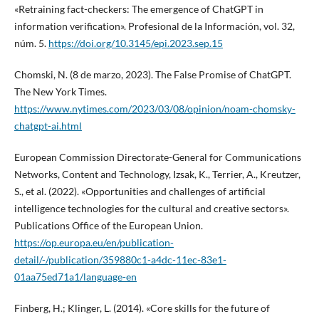
«Retraining fact-checkers: The emergence of ChatGPT in
information verification». Profesional de la Información, vol. 32,
núm. 5.
https://doi.org/10.3145/epi.2023.sep.15
Chomski, N. (8 de marzo, 2023). The False Promise of ChatGPT.
The New York Times.
https://www.nytimes.com/2023/03/08/opinion/noam-chomsky-
chatgpt-ai.html
European Commission Directorate-General for Communications
Networks, Content and Technology, Izsak, K., Terrier, A., Kreutzer,
S., et al. (2022). «Opportunities and challenges of artificial
intelligence technologies for the cultural and creative sectors».
Publications Office of the European Union.
https://op.europa.eu/en/publication-
detail/-/publication/359880c1-a4dc-11ec-83e1-
01aa75ed71a1/language-en
Finberg, H.; Klinger, L. (2014). «Core skills for the future of