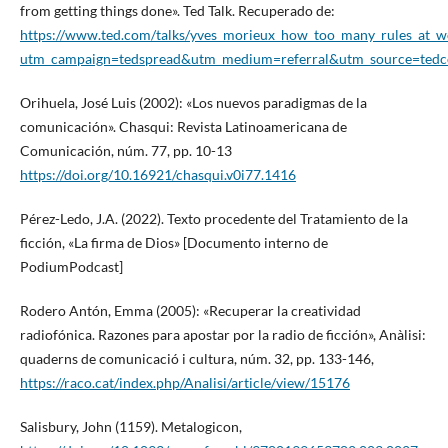
from getting things done». Ted Talk. Recuperado de:
https://www.ted.com/talks/yves_morieux_how_too_many_rules_at_w
utm_campaign=tedspread&utm_medium=referral&utm_source=ted
Orihuela, José Luis (2002): «Los nuevos paradigmas de la
comunicación». Chasqui: Revista Latinoamericana de
Comunicación, núm. 77, pp. 10-13
https://doi.org/10.16921/chasqui.v0i77.1416
Pérez-Ledo, J.A. (2022). Texto procedente del Tratamiento de la
ficción, «La firma de Dios» [Documento interno de
PodiumPodcast]
Rodero Antón, Emma (2005): «Recuperar la creatividad
radiofónica. Razones para apostar por la radio de ficción», Anàlisi:
quaderns de comunicació i cultura, núm. 32, pp. 133-146,
https://raco.cat/index.php/Analisi/article/view/15176
Salisbury, John (1159). Metalogicon,