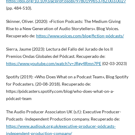
https://doi.org/10.1093/acprof:osobl/9780199653782.003.0027
(pp. 484-510).
Skinner, Oliver. (2020): «Fiction Podcasts: The Medium Giving
Rise to a New Generation of Audio Storytellers». Blog Voices.
Recuperado de:
https://www.voices.com/blog/fiction-pódcasts/
Sierra, Jaume (2023): Lectura del Fallo del Jurado de los II
Premios Ondas Globales del Pódcast. Recuperado de:
https://www.youtube.com/watch?v=JRgy4Rmn7PE
(02-03-2023)
Spotify (2019): «Who Does What on a Podcast Team», Blog Spotify
for Podcasters. (20-08-2018). Recuperado de:
https://pódcasters.spotify.com/blog/who-does-what-on-a-
pódcast-team
The Audio Producer Associaton UK (s.f.): Executive Producer-
Podcasts -Independent Production company. Recuperado de:
https://www.audiouk.org.uk/executive-producer-pódcasts-
independent-production-company/