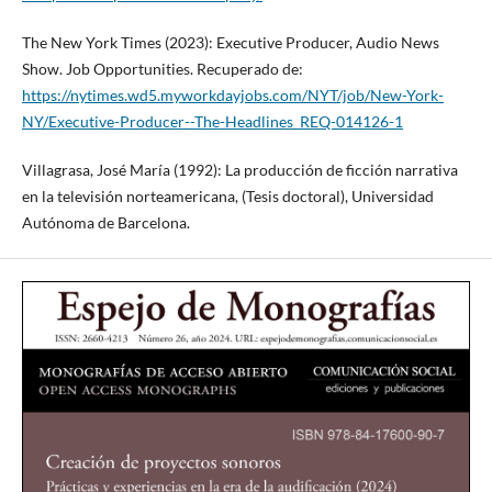
The New York Times (2023): Executive Producer, Audio News
Show. Job Opportunities. Recuperado de:
https://nytimes.wd5.myworkdayjobs.com/NYT/job/New-York-
NY/Executive-Producer--The-Headlines_REQ-014126-1
Villagrasa, José María (1992): La producción de ficción narrativa
en la televisión norteamericana, (Tesis doctoral), Universidad
Autónoma de Barcelona.