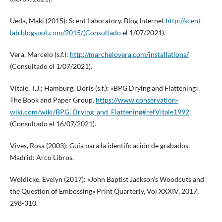
Ueda, Maki (2015): Scent Laboratory. Blog Internet
http://scent-
lab.blogspot.com/2015/(Consultado
el 1/07/2021).
Vera, Marcelo (s.f.):
http://marchelovera.com/installations/
(Consultado el 1/07/2021).
Vitale, T.J.; Hamburg, Doris (s.f.): «BPG Drying and Flattening»,
The Book and Paper Group.
https://www.conservation-
wiki.com/wiki/BPG_Drying_and_Flattening#refVitale1992
(Consultado el 16/07/2021).
Vives, Rosa (2003): Guía para la identificación de grabados,
Madrid: Arco Libros.
Wöldicke, Evelyn (2017): «John Baptist Jackson’s Woodcuts and
the Question of Embossing» Print Quarterly, Vol XXXIV, 2017,
298-310.