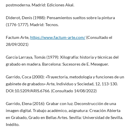
postmoderna. Madrid: Ediciones Akal.
Diderot, Denis (1988): Pensamientos sueltos sobre la pintura
(1776-1777). Madrid: Tecnos.
Factum Arte,
https://www.factum-arte.com/
(Consultado el
28/09/2021)
García Larraya, Tomás (1979): Xilografía: historia y técnicas del
grabado en madera. Barcelona: Sucesores de E. Meseguer.
Garrido, Coca (2000): «Trayectoria, metodología y funciones de un
gabinete de grabados» Arte, Individuo y Sociedad, 12, 113-130.
DOI:10.5209/ARIS.6766. (Consultado 14/08/2022)
Garrido, Elena (2016): Grabar con luz. Deconstrucción de una
imagen digital. Trabajo académico, asignatura: Creación Abierta
en Grabado, Grado en Bellas Artes. Sevilla: Universidad de Sevilla.
Inédito.