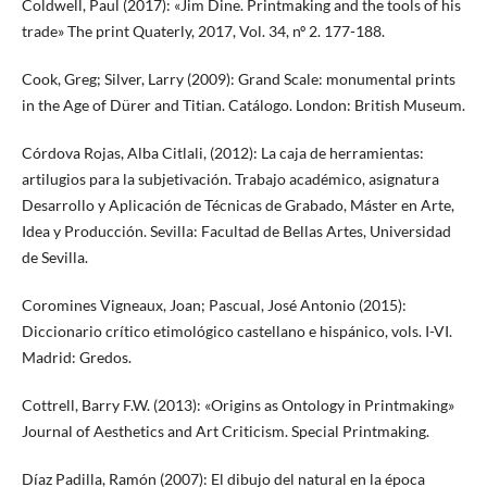
Coldwell, Paul (2017): «Jim Dine. Printmaking and the tools of his
trade» The print Quaterly, 2017, Vol. 34, nº 2. 177-188.
Cook, Greg; Silver, Larry (2009): Grand Scale: monumental prints
in the Age of Dürer and Titian. Catálogo. London: British Museum.
Córdova Rojas, Alba Citlali, (2012): La caja de herramientas:
artilugios para la subjetivación. Trabajo académico, asignatura
Desarrollo y Aplicación de Técnicas de Grabado, Máster en Arte,
Idea y Producción. Sevilla: Facultad de Bellas Artes, Universidad
de Sevilla.
Coromines Vigneaux, Joan; Pascual, José Antonio (2015):
Diccionario crítico etimológico castellano e hispánico, vols. I-VI.
Madrid: Gredos.
Cottrell, Barry F.W. (2013): «Origins as Ontology in Printmaking»
Journal of Aesthetics and Art Criticism. Special Printmaking.
Díaz Padilla, Ramón (2007): El dibujo del natural en la época