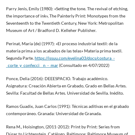
Parry Jenis, Emily (1980): «Setting the tone. The revival of etching,
the importance of ink», The Painterly Print: Monotypes from the
Seventeenth to the Twentieth Century, New York: Metropolitan
Museum of Art / Bradford D. Kelleher Publisher.
Perinat, María (de) (1997): «El proceso industrial textil: de la
materia prima a los acabados de las telas» Materia prima textil.
Segunda Parte.
https://issuu.com/evelina03/docs/costura_-
_corte_y_confecci__n_-_mar
(Consultado en 4/07/2022)
Ponce, Delia (2016): DEEESPACIO. Trabajo académico.
Asignatura: Creación Abierta en Grabado, Grado en Bellas Artes.
Sevilla: Facultad de Bellas Artes. Universidad de Sevilla. Inédito.
Ramos Guadix, Juan Carlos (1991): Técnicas aditivas en el grabado
contemporáneo. Granada: Universidad de Granada.
Rena M., Hoisington, (2011-2012): Print by Print: Series from
Dürer to Lichtenstein. Catálogo. Baltimore: Baltimore Museum of