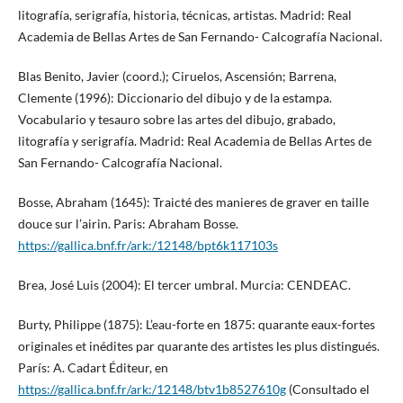
litografía, serigrafía, historia, técnicas, artistas. Madrid: Real
Academia de Bellas Artes de San Fernando- Calcografía Nacional.
Blas Benito, Javier (coord.); Ciruelos, Ascensión; Barrena,
Clemente (1996): Diccionario del dibujo y de la estampa.
Vocabulario y tesauro sobre las artes del dibujo, grabado,
litografía y serigrafía. Madrid: Real Academia de Bellas Artes de
San Fernando- Calcografía Nacional.
Bosse, Abraham (1645): Traicté des manieres de graver en taille
douce sur l’airin. Paris: Abraham Bosse.
https://gallica.bnf.fr/ark:/12148/bpt6k117103s
Brea, José Luis (2004): El tercer umbral. Murcia: CENDEAC.
Burty, Philippe (1875): L’eau-forte en 1875: quarante eaux-fortes
originales et inédites par quarante des artistes les plus distingués.
París: A. Cadart Éditeur, en
https://gallica.bnf.fr/ark:/12148/btv1b8527610g
(Consultado el