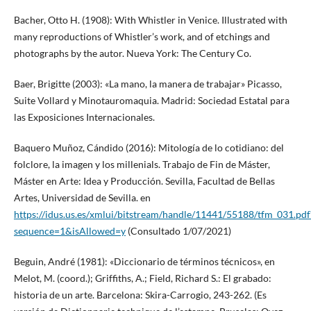
Bacher, Otto H. (1908): With Whistler in Venice. Illustrated with
many reproductions of Whistler’s work, and of etchings and
photographs by the autor. Nueva York: The Century Co.
Baer, Brigitte (2003): «La mano, la manera de trabajar» Picasso,
Suite Vollard y Minotauromaquia. Madrid: Sociedad Estatal para
las Exposiciones Internacionales.
Baquero Muñoz, Cándido (2016): Mitología de lo cotidiano: del
folclore, la imagen y los millenials. Trabajo de Fin de Máster,
Máster en Arte: Idea y Producción. Sevilla, Facultad de Bellas
Artes, Universidad de Sevilla. en
https://idus.us.es/xmlui/bitstream/handle/11441/55188/tfm_031.pdf
sequence=1&isAllowed=y
(Consultado 1/07/2021)
Beguin, André (1981): «Diccionario de términos técnicos», en
Melot, M. (coord.); Griffiths, A.; Field, Richard S.: El grabado:
historia de un arte. Barcelona: Skira-Carrogio, 243-262. (Es