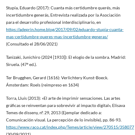
Stupía, Eduardo (2017): Cuanta más certidumbre querés, más
incertidumbre generás, Entrevista realizada por la Asociación
para el desarrollo profesional interdisciplinario, en
https://adeprin.home.blog/2017/09/02/eduardo-stupia-cuanta-
mas-certidumbre-queres-mas-incertidumbre-generas/
(Consultado el 28/06/2021)
Tanizaki, Junichiro (2024 [1933]): El elogio de la sombra. Madrid:
Siruela. (47ª ed.).
Ter Brugghen, Gerard (1616): Verlichtery Kunst-Boeck.
Ámsterdam: Roels (reimpreso en 1634)
Torra, Lluís (2013): «El arte de imprimir sensaciones. Las artes
gráficas se reinventan para sobrevivir al impacto digital», Elisava
Temes de disseny, nº. 29, 2013 (Ejemplar dedicado a:
Comunicación visual. La percepción de lo invisible), pp. 86-93.
https://www.raco.cat/index.php/Temes/article/view/270515/358077
(30/09/2021).