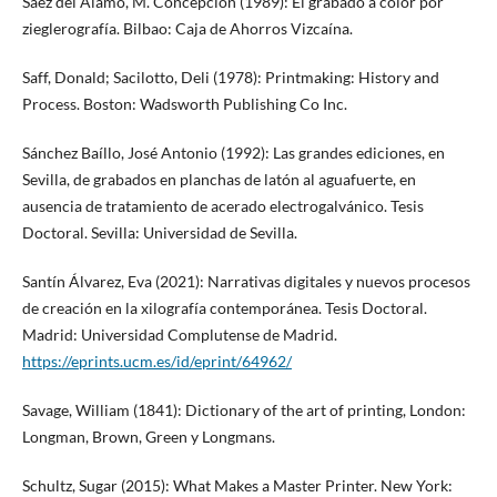
Sáez del Álamo, M. Concepción (1989): El grabado a color por
zieglerografía. Bilbao: Caja de Ahorros Vizcaína.
Saff, Donald; Sacilotto, Deli (1978): Printmaking: History and
Process. Boston: Wadsworth Publishing Co Inc.
Sánchez Baíllo, José Antonio (1992): Las grandes ediciones, en
Sevilla, de grabados en planchas de latón al aguafuerte, en
ausencia de tratamiento de acerado electrogalvánico. Tesis
Doctoral. Sevilla: Universidad de Sevilla.
Santín Álvarez, Eva (2021): Narrativas digitales y nuevos procesos
de creación en la xilografía contemporánea. Tesis Doctoral.
Madrid: Universidad Complutense de Madrid.
https://eprints.ucm.es/id/eprint/64962/
Savage, William (1841): Dictionary of the art of printing, London:
Longman, Brown, Green y Longmans.
Schultz, Sugar (2015): What Makes a Master Printer. New York: