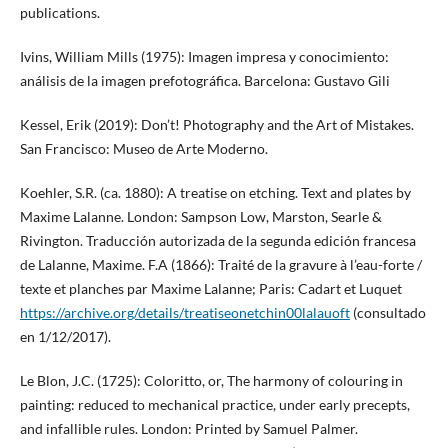
publications.
Ivins, William Mills (1975): Imagen impresa y conocimiento:
análisis de la imagen prefotográfica. Barcelona: Gustavo Gili
Kessel, Erik (2019): Don’t! Photography and the Art of Mistakes.
San Francisco: Museo de Arte Moderno.
Koehler, S.R. (ca. 1880): A treatise on etching. Text and plates by
Maxime Lalanne. London: Sampson Low, Marston, Searle &
Rivington. Traducción autorizada de la segunda edición francesa
de Lalanne, Maxime. F.A (1866): Traité de la gravure à l’eau-forte /
texte et planches par Maxime Lalanne; Paris: Cadart et Luquet
https://archive.org/details/treatiseonetchin00lalauoft
(consultado
en 1/12/2017).
Le Blon, J.C. (1725): Coloritto, or, The harmony of colouring in
painting: reduced to mechanical practice, under early precepts,
and infallible rules. London: Printed by Samuel Palmer.