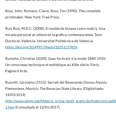
Ross, John; Romano, Claire; Ross, Tim (1990): The complete
printmaker. New York: Free Press.
Ruiz Ruiz, M.D.C. (2008): El molde de bloque como matriz. Una
mirada personal al relieve en la gráfica contemporánea. Tesis
Doctoral, València: Universitat Politècnica de València.
https://doi.org/10.4995/Thesis/10251/37856
.
Rumelin, Christian (2020): L’eau-forte est à la mode 1840-1910:
Un renouveau technique et esthétique au XIXe siècle. París:
Pagine d Arte.
Ruscelli, Girolamo (1555): Secreti del Reverendo Donno Alessio
Piemontese. Munich, The Bavarian State Library. (Digitalizado
14/03/1014)
http://www.edym.net/Materia_prima_textil_gratis/2p/matprim/cap0
1.htm
(Consultado el 12/01/2017).