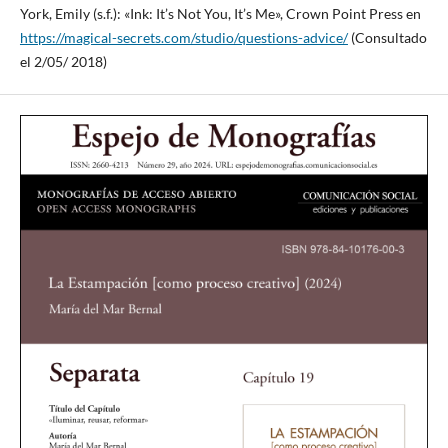
York, Emily (s.f.): «Ink: It’s Not You, It’s Me», Crown Point Press en
https://magical-secrets.com/studio/questions-advice/
(Consultado
el 2/05/ 2018)