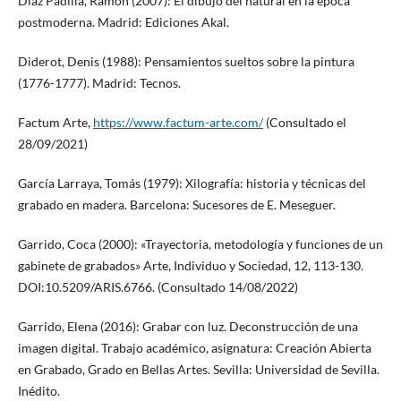
Díaz Padilla, Ramón (2007): El dibujo del natural en la época
postmoderna. Madrid: Ediciones Akal.
Diderot, Denis (1988): Pensamientos sueltos sobre la pintura
(1776-1777). Madrid: Tecnos.
Factum Arte,
https://www.factum-arte.com/
(Consultado el
28/09/2021)
García Larraya, Tomás (1979): Xilografía: historia y técnicas del
grabado en madera. Barcelona: Sucesores de E. Meseguer.
Garrido, Coca (2000): «Trayectoria, metodología y funciones de un
gabinete de grabados» Arte, Individuo y Sociedad, 12, 113-130.
DOI:10.5209/ARIS.6766. (Consultado 14/08/2022)
Garrido, Elena (2016): Grabar con luz. Deconstrucción de una
imagen digital. Trabajo académico, asignatura: Creación Abierta
en Grabado, Grado en Bellas Artes. Sevilla: Universidad de Sevilla.
Inédito.