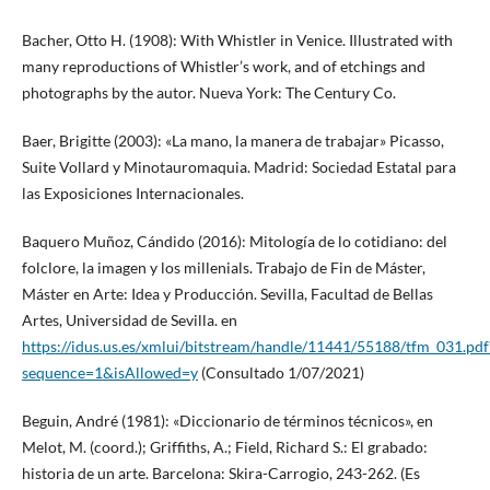
Bacher, Otto H. (1908): With Whistler in Venice. Illustrated with
many reproductions of Whistler’s work, and of etchings and
photographs by the autor. Nueva York: The Century Co.
Baer, Brigitte (2003): «La mano, la manera de trabajar» Picasso,
Suite Vollard y Minotauromaquia. Madrid: Sociedad Estatal para
las Exposiciones Internacionales.
Baquero Muñoz, Cándido (2016): Mitología de lo cotidiano: del
folclore, la imagen y los millenials. Trabajo de Fin de Máster,
Máster en Arte: Idea y Producción. Sevilla, Facultad de Bellas
Artes, Universidad de Sevilla. en
https://idus.us.es/xmlui/bitstream/handle/11441/55188/tfm_031.pdf
sequence=1&isAllowed=y
(Consultado 1/07/2021)
Beguin, André (1981): «Diccionario de términos técnicos», en
Melot, M. (coord.); Griffiths, A.; Field, Richard S.: El grabado:
historia de un arte. Barcelona: Skira-Carrogio, 243-262. (Es