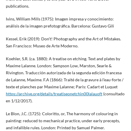
publications.
Ivins, William Mills (1975): Imagen impresa y conocimiento:
análisis de la imagen prefotográfica. Barcelona: Gustavo Gili
Kessel, Erik (2019): Don’t! Photography and the Art of Mistakes.
San Francisco: Museo de Arte Moderno.
Koehler, S.R. (ca. 1880): A treatise on etching. Text and plates by
Maxime Lalanne. London: Sampson Low, Marston, Searle &
Rivington. Traducción autorizada de la segunda edición francesa
de Lalanne, Maxime. F.A (1866): Traité de la gravure à l’eau-forte /
texte et planches par Maxime Lalanne; Paris: Cadart et Luquet
https://archive.org/details/treatiseonetchin00lalauoft
(consultado
en 1/12/2017).
Le Blon, J.C. (1725): Coloritto, or, The harmony of colouring in
painting: reduced to mechanical practice, under early precepts,
and infallible rules. London: Printed by Samuel Palmer.