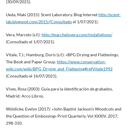
(30/09/2021).
Ueda, Maki (2015): Scent Laboratory. Blog Internet
http://scent-
lab.blogspot.com/2015/(Consultado
el 1/07/2021).
Vera, Marcelo (s.f.):
http://marchelovera.com/installations/
(Consultado el 1/07/2021).
Vitale, T.J.; Hamburg, Doris (s.f.): «BPG Drying and Flattening»,
The Book and Paper Group.
https://www.conservation-
wiki.com/wiki/BPG_Drying_and_Flattening#refVitale1992
(Consultado el 16/07/2021).
Vives, Rosa (2003): Guía para la identificación de grabados,
Madrid: Arco Libros.
Wöldicke, Evelyn (2017): «John Baptist Jackson’s Woodcuts and
the Question of Embossing» Print Quarterly, Vol XXXIV, 2017,
298-310.