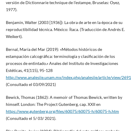
versión de Dictionnarie technique de l’estampe, Bruselas: Oyez,
1977).
Benjamin, Walter (2003 [1936]): La obra de arte en la época de su
reproductibilidad técnica. México: Ítaca. (Traducción de Andrés E.
Weikert).
Bernal, María del Mar (2019): «Métodos históricos de
estampación calcográfica: terminología y clasificación de los
procesos de entintado.» Anales del Instituto de Investigaciones
Estéticas, 41(115), 95-128
http://www.analesiie.unam.mx/index.php/analesiie/article/view/2691
(Consultado el 03/09/2021)
Bewick, Thomas (1862): A memoir of Thomas Bewick, written by
himself. London: The Project Gutenberg, cap. XXII en
https://www.gutenberg.org/files/60075/60075-h/60075-h.htm
(Consultado el 5/ 03/ 2021).