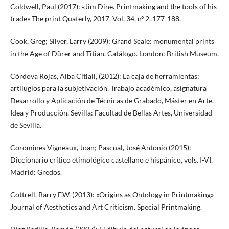
Coldwell, Paul (2017): «Jim Dine. Printmaking and the tools of his
trade» The print Quaterly, 2017, Vol. 34, nº 2. 177-188.
Cook, Greg; Silver, Larry (2009): Grand Scale: monumental prints
in the Age of Dürer and Titian. Catálogo. London: British Museum.
Córdova Rojas, Alba Citlali, (2012): La caja de herramientas:
artilugios para la subjetivación. Trabajo académico, asignatura
Desarrollo y Aplicación de Técnicas de Grabado, Máster en Arte,
Idea y Producción. Sevilla: Facultad de Bellas Artes, Universidad
de Sevilla.
Coromines Vigneaux, Joan; Pascual, José Antonio (2015):
Diccionario crítico etimológico castellano e hispánico, vols. I-VI.
Madrid: Gredos.
Cottrell, Barry F.W. (2013): «Origins as Ontology in Printmaking»
Journal of Aesthetics and Art Criticism. Special Printmaking.