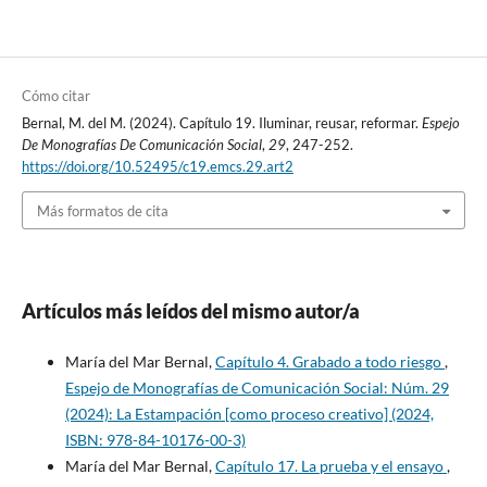
Cómo citar
Bernal, M. del M. (2024). Capítulo 19. Iluminar, reusar, reformar.
Espejo
De Monografías De Comunicación Social
,
29
, 247-252.
https://doi.org/10.52495/c19.emcs.29.art2
Más formatos de cita
Artículos más leídos del mismo autor/a
María del Mar Bernal,
Capítulo 4. Grabado a todo riesgo
,
Espejo de Monografías de Comunicación Social: Núm. 29
(2024): La Estampación [como proceso creativo] (2024,
ISBN: 978-84-10176-00-3)
María del Mar Bernal,
Capítulo 17. La prueba y el ensayo
,