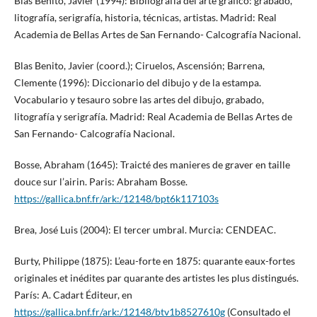
Blas Benito, Javier (1994): Bibliografía del arte gráfico: grabado,
litografía, serigrafía, historia, técnicas, artistas. Madrid: Real
Academia de Bellas Artes de San Fernando- Calcografía Nacional.
Blas Benito, Javier (coord.); Ciruelos, Ascensión; Barrena,
Clemente (1996): Diccionario del dibujo y de la estampa.
Vocabulario y tesauro sobre las artes del dibujo, grabado,
litografía y serigrafía. Madrid: Real Academia de Bellas Artes de
San Fernando- Calcografía Nacional.
Bosse, Abraham (1645): Traicté des manieres de graver en taille
douce sur l’airin. Paris: Abraham Bosse.
https://gallica.bnf.fr/ark:/12148/bpt6k117103s
Brea, José Luis (2004): El tercer umbral. Murcia: CENDEAC.
Burty, Philippe (1875): L’eau-forte en 1875: quarante eaux-fortes
originales et inédites par quarante des artistes les plus distingués.
París: A. Cadart Éditeur, en
https://gallica.bnf.fr/ark:/12148/btv1b8527610g
(Consultado el