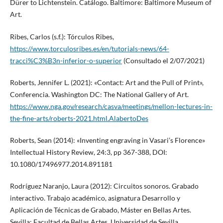
Dürer to Lichtenstein. Catálogo. Baltimore: Baltimore Museum of
Art.
Ribes, Carlos (s.f.): Tórculos Ribes,
https://www.torculosribes.es/en/tutorials-news/64-
tracci%C3%B3n-inferior-o-superior
(Consultado el 2/07/2021)
Roberts, Jennifer L. (2021): «Contact: Art and the Pull of Print»,
Conferencia. Washington DC: The National Gallery of Art.
https://www.nga.gov/research/casva/meetings/mellon-lectures-in-
the-fine-arts/roberts-2021.html.AlabertoDes
Roberts, Sean (2014): «Inventing engraving in Vasari’s Florence»
Intellectual History Review, 24:3, pp 367-388, DOI:
10.1080/17496977.2014.891181
Rodríguez Naranjo, Laura (2012): Circuitos sonoros. Grabado
interactivo. Trabajo académico, asignatura Desarrollo y
Aplicación de Técnicas de Grabado, Máster en Bellas Artes.
Sevilla: Facultad de Bellas Artes, Universidad de Sevilla.