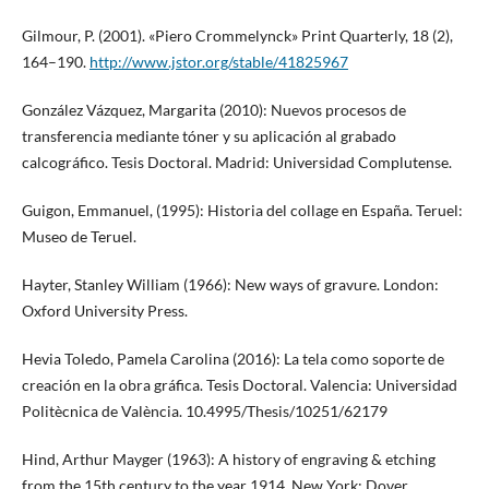
Gilmour, P. (2001). «Piero Crommelynck» Print Quarterly, 18 (2),
164–190.
http://www.jstor.org/stable/41825967
González Vázquez, Margarita (2010): Nuevos procesos de
transferencia mediante tóner y su aplicación al grabado
calcográfico. Tesis Doctoral. Madrid: Universidad Complutense.
Guigon, Emmanuel, (1995): Historia del collage en España. Teruel:
Museo de Teruel.
Hayter, Stanley William (1966): New ways of gravure. London:
Oxford University Press.
Hevia Toledo, Pamela Carolina (2016): La tela como soporte de
creación en la obra gráfica. Tesis Doctoral. Valencia: Universidad
Politècnica de València. 10.4995/Thesis/10251/62179
Hind, Arthur Mayger (1963): A history of engraving & etching
from the 15th century to the year 1914. New York: Dover