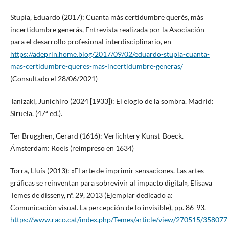
Stupía, Eduardo (2017): Cuanta más certidumbre querés, más
incertidumbre generás, Entrevista realizada por la Asociación
para el desarrollo profesional interdisciplinario, en
https://adeprin.home.blog/2017/09/02/eduardo-stupia-cuanta-
mas-certidumbre-queres-mas-incertidumbre-generas/
(Consultado el 28/06/2021)
Tanizaki, Junichiro (2024 [1933]): El elogio de la sombra. Madrid:
Siruela. (47ª ed.).
Ter Brugghen, Gerard (1616): Verlichtery Kunst-Boeck.
Ámsterdam: Roels (reimpreso en 1634)
Torra, Lluís (2013): «El arte de imprimir sensaciones. Las artes
gráficas se reinventan para sobrevivir al impacto digital», Elisava
Temes de disseny, nº. 29, 2013 (Ejemplar dedicado a:
Comunicación visual. La percepción de lo invisible), pp. 86-93.
https://www.raco.cat/index.php/Temes/article/view/270515/358077