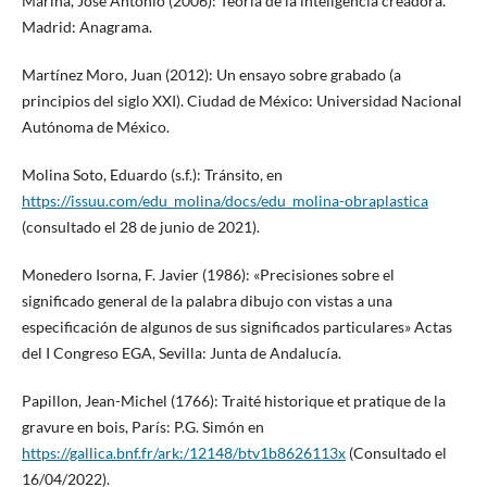
Marina, José Antonio (2006): Teoría de la inteligencia creadora.
Madrid: Anagrama.
Martínez Moro, Juan (2012): Un ensayo sobre grabado (a
principios del siglo XXI). Ciudad de México: Universidad Nacional
Autónoma de México.
Molina Soto, Eduardo (s.f.): Tránsito, en
https://issuu.com/edu_molina/docs/edu_molina-obraplastica
(consultado el 28 de junio de 2021).
Monedero Isorna, F. Javier (1986): «Precisiones sobre el
significado general de la palabra dibujo con vistas a una
especificación de algunos de sus significados particulares» Actas
del I Congreso EGA, Sevilla: Junta de Andalucía.
Papillon, Jean-Michel (1766): Traité historique et pratique de la
gravure en bois, París: P.G. Simón en
https://gallica.bnf.fr/ark:/12148/btv1b8626113x
(Consultado el
16/04/2022).