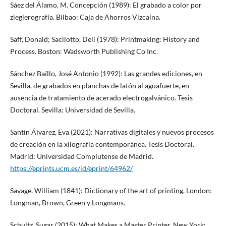
Sáez del Álamo, M. Concepción (1989): El grabado a color por
zieglerografía. Bilbao: Caja de Ahorros Vizcaína.
Saff, Donald; Sacilotto, Deli (1978): Printmaking: History and
Process. Boston: Wadsworth Publishing Co Inc.
Sánchez Baíllo, José Antonio (1992): Las grandes ediciones, en
Sevilla, de grabados en planchas de latón al aguafuerte, en
ausencia de tratamiento de acerado electrogalvánico. Tesis
Doctoral. Sevilla: Universidad de Sevilla.
Santín Álvarez, Eva (2021): Narrativas digitales y nuevos procesos
de creación en la xilografía contemporánea. Tesis Doctoral.
Madrid: Universidad Complutense de Madrid.
https://eprints.ucm.es/id/eprint/64962/
Savage, William (1841): Dictionary of the art of printing, London:
Longman, Brown, Green y Longmans.
Schultz, Sugar (2015): What Makes a Master Printer. New York: