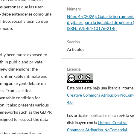
as personas que las usen.
Número
 no debe entenderse como una
Núm. 45 (2026): Guía de herramient
ítico, social y técnico que
digitales para la igualdad de género 
ISBN: 978-84-10176-21-8)
ormado.
Sección
Artículos
ally been more exposed to
th in public and private
on new dimensions: the
Licencia
 unthinkable intimate and
pening an urgent debate on
Esta obra está bajo una licencia interna
s. From a critical
Creative Commons Atribución-NoCome
pensable condition for
4.0
.
n. It also presents various
 frameworks such as the GDPR
Los artículos publicados en la revista s
esigned to respect the data
distribuyen con la
Licencia Creative
Commons Atribución-NoComercial-
ot be understood as an