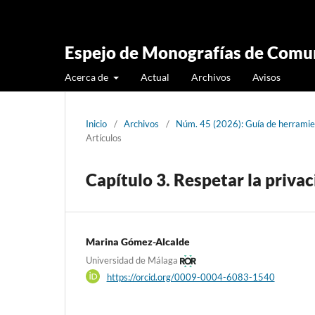
Espejo de Monografías de Comun
Acerca de
Actual
Archivos
Avisos
Inicio
/
Archivos
/
Núm. 45 (2026): Guía de herramie
Artículos
Capítulo 3. Respetar la priva
Marina Gómez-Alcalde
Universidad de Málaga
https://orcid.org/0009-0004-6083-1540