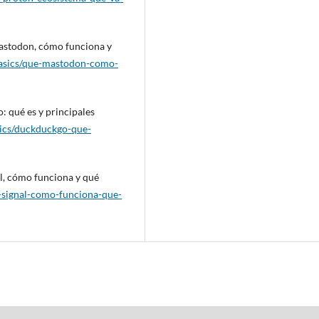
Mastodon, cómo funciona y
asics/que-mastodon-como-
 qué es y principales
ics/duckduckgo-que-
al, cómo funciona y qué
-signal-como-funciona-que-