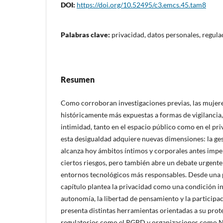
DOI:
https://doi.org/10.52495/c3.emcs.45.tam8
Palabras clave:
privacidad, datos personales, regula
Resumen
Como corroboran investigaciones previas, las mujere
históricamente más expuestas a formas de vigilancia,
intimidad, tanto en el espacio público como en el priv
esta desigualdad adquiere nuevas dimensiones: la ge
alcanza hoy ámbitos íntimos y corporales antes impen
ciertos riesgos, pero también abre un debate urgente
entornos tecnológicos más responsables. Desde una pe
capítulo plantea la privacidad como una condición in
autonomía, la libertad de pensamiento y la participa
presenta distintas herramientas orientadas a su pro
regulatorios como el RGPD y organizaciones como N