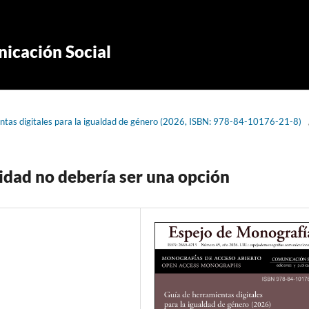
icación Social
ntas digitales para la igualdad de género (2026, ISBN: 978-84-10176-21-8)
cidad no debería ser una opción