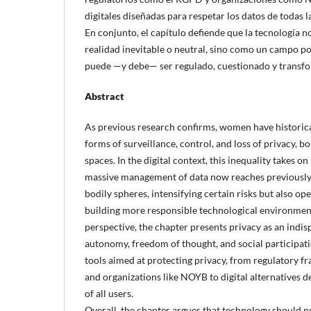
digitales diseñadas para respetar los datos de todas l
En conjunto, el capítulo defiende que la tecnología
realidad inevitable o neutral, sino como un campo pol
puede —y debe— ser regulado, cuestionado y transf
Abstract
As previous research confirms, women have historic
forms of surveillance, control, and loss of privacy, bo
spaces. In the digital context, this inequality takes 
massive management of data now reaches previously
bodily spheres, intensifying certain risks but also o
building more responsible technological environment
perspective, the chapter presents privacy as an indis
autonomy, freedom of thought, and social participatio
tools aimed at protecting privacy, from regulatory
and organizations like NOYB to digital alternatives d
of all users.
Overall, the chapter argues that technology should n