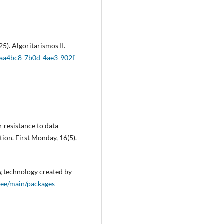
25). Algoritarismos II.
/feaa4bc8-7b0d-4ae3-902f-
 resistance to data
tion. First Monday, 16(5).
g technology created by
tree/main/packages