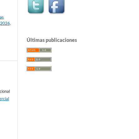
as
(2026,
Últimas publicaciones
cional
rcial
e