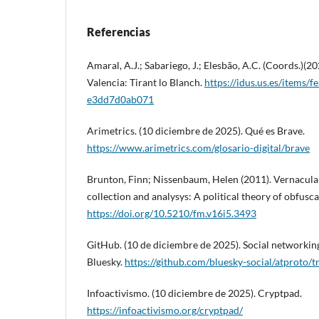
Referencias
Amaral, A.J.; Sabariego, J.; Elesbão, A.C. (Coords.)(20
Valencia: Tirant lo Blanch.
https://idus.us.es/items
e3dd7d0ab071
Arimetrics. (10 diciembre de 2025). Qué es Brave.
https://www.arimetrics.com/glosario-digital/brave
Brunton, Finn; Nissenbaum, Helen (2011). Vernacular
collection and analysys: A political theory of obfusca
https://doi.org/10.5210/fm.v16i5.3493
GitHub. (10 de diciembre de 2025). Social networkin
Bluesky.
https://github.com/bluesky-social/atproto/
Infoactivismo. (10 diciembre de 2025). Cryptpad.
https://infoactivismo.org/cryptpad/