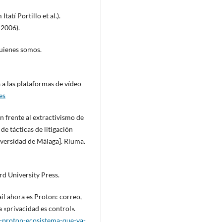
atí Portillo et al.).
 2006).
Quienes somos.
 a las plataformas de vídeo
es
n frente al extractivismo de
e tácticas de litigación
iversidad de Málaga]. Riuma.
rd University Press.
il ahora es Proton: correo,
«privacidad es control».
a-proton-ecosistema-que-va-