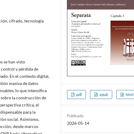
ción, cifrado, tecnología
s se han visto
 control y pérdida de
ado. En el contexto digital,
stión masiva de datos
sables, lo que intensifica
pdf
epub
html
 sobre la construcción de
rspectiva crítica, el
dispensable para la
Publicado
ción social. Asimismo,
2026-05-14
tección, desde marcos
OYB hasta alternativas