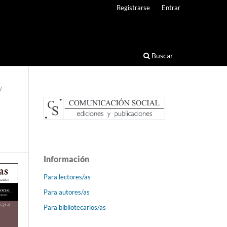
Registrarse
Entrar
Buscar
/
Información
Para lectores/as
Para autores/as
Para bibliotecarios/as