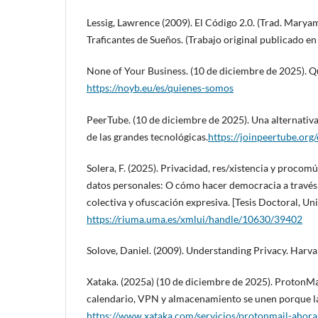
Lessig, Lawrence (2009). El Código 2.0. (Trad. Maryam It
Traficantes de Sueños. (Trabajo original publicado en
None of Your Business. (10 de diciembre de 2025). 
https://noyb.eu/es/quienes-somos
PeerTube. (10 de diciembre de 2025). Una alternativa
de las grandes tecnológicas.
https://joinpeertube.org/
Solera, F. (2025). Privacidad, res/xistencia y procomú
datos personales: O cómo hacer democracia a través d
colectiva y ofuscación expresiva. [Tesis Doctoral, Un
https://riuma.uma.es/xmlui/handle/10630/39402
Solove, Daniel. (2009). Understanding Privacy. Harva
Xataka. (2025a) (10 de diciembre de 2025). ProtonMa
calendario, VPN y almacenamiento se unen porque la 
https://www.xataka.com/servicios/protonmail-ahor