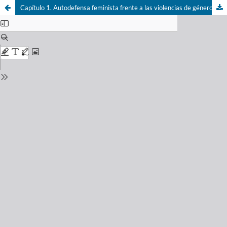
Capítulo 1. Autodefensa feminista frente a las violencias de género digitales. Del DonesTech al testimonio ético en redes