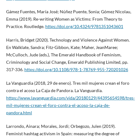
Gámez Fuentes, María José; Núñez Puente, Sonia; Gómez Nicolau,
Emma (2019). Re-writing Women as Victims: From Theory to
Practice. Routledge.
https://doi.org/10.4324/9781351043601
Harris, Bridget (2020). Technology and Violence Against Women.
En Walklate, Sandra; Fitz-Gibbon, Kate; Maher, JeanMaree;
McCulloch, Jude (eds.), The Emerald Handbook of Feminism,
Criminology and Social Change, Emerald Publishing Limited, pp.
317-336.
https://doi.org/10.1108/978-1-78769-955-720201026
La Vanguardia (2018, 29 de enero). Tres mil mujeres crean el foro
contra el acoso La Caja de Pandora. La Vanguardia.
https://www.lavanguardia.com/vida/20180129/44395654598/tres-
mil-mujeres-crean-el-foro-contra-el-acoso-la-caja-de-
pandora.html
Larrondo, Ainara; Morales, Jordi; Orbegozo, Julen (2019).
Feminist hashtag activism in Spain: measuring the degree of