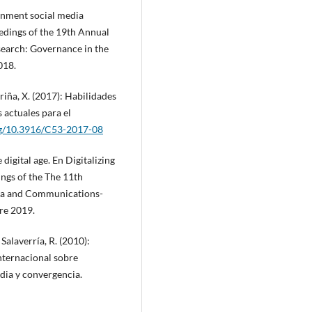
vernment social media
edings of the 19th Annual
earch: Governance in the
018.
riña, X. (2017): Habilidades
 actuales para el
org/10.3916/C53-2017-08
igital age. En Digitalizing
ngs of the The 11th
ia and Communications-
re 2019.
 Salaverría, R. (2010):
nternacional sobre
dia y convergencia.