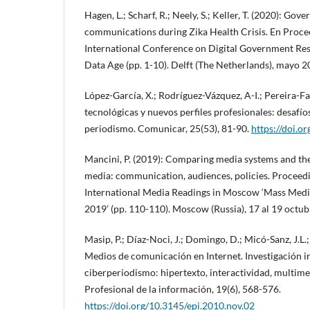
Hagen, L.; Scharf, R.; Neely, S.; Keller, T. (2020): Go
communications during Zika Health Crisis. En Proce
International Conference on Digital Government Res
Data Age (pp. 1-10). Delft (The Netherlands), mayo 2
López-García, X.; Rodríguez-Vázquez, A-I.; Pereira-Fa
tecnológicas y nuevos perfiles profesionales: desafíos
periodismo. Comunicar, 25(53), 81-90.
https://doi.
Mancini, P. (2019): Comparing media systems and the d
media: communication, audiences, policies. Proceedi
International Media Readings in Moscow ‘Mass Med
2019’ (pp. 110-110). Moscow (Russia), 17 al 19 octub
Masip, P.; Díaz-Noci, J.; Domingo, D.; Micó-Sanz, J.L.;
Medios de comunicación en Internet. Investigación i
ciberperiodismo: hipertexto, interactividad, multime
Profesional de la información, 19(6), 568-576.
https://doi.org/10.3145/epi.2010.nov.02