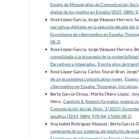
Espejo de Monografías de Comunicación Social
digital de los medios en España (2025, ISBN:
Xosé López-García, Jorge Vázquez-Herrero, Sa
narrativas digitales en la segunda década del s
Ecosistema de cibermedios en España: Tipologí
08-2)
Xosé López-García, Jorge Vázquez-Herrero, B
consolidada a la búsqueda de la sostenibilida
De nativos a integrados. Treinta años de tran
Xosé López-García, Carlos Toural-Bran, Jorge
de un ecosistema comunicativo joven
,
Espejo 
cibermedios en España: Tipologías, iniciativas
Berta García-Orosa , Marita Otero-López , Jor
Veira ,
Capítulo 8. Nuevos formatos, nuevos m
Comunicación Social: Núm. 3 (2021): Ecosistem
desafíos (2019, ISBN: 978-84-17600-08-2)
Ana Isabel Rodríguez Vázquez , Berta García-Or
cambiante de los sistemas de medición de aud
Ecosistema de cibermedios en España: Tipologí