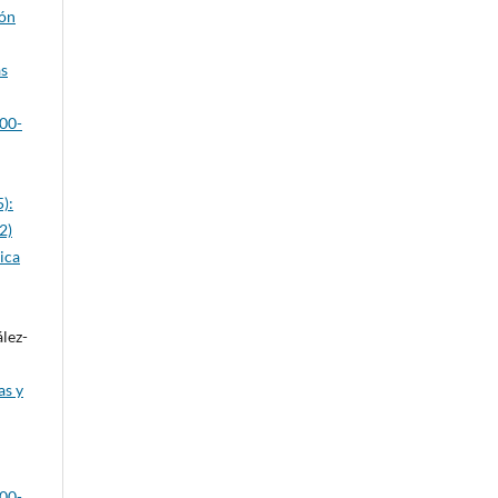
ión
as
600-
):
2)
ica
lez-
as y
600-