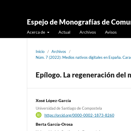
Espejo de Monografías de Comun
Acerca de
Actual
Archivos
Avisos
Inicio
/
Archivos
/
Núm. 7 (2022): Medios nativos digitales en España. Car
Epílogo. La regeneración del 
Xosé López-García
Universidad de Santiago de Compostela
https://orcid.org/0000-0002-1873-8260
Berta García-Orosa