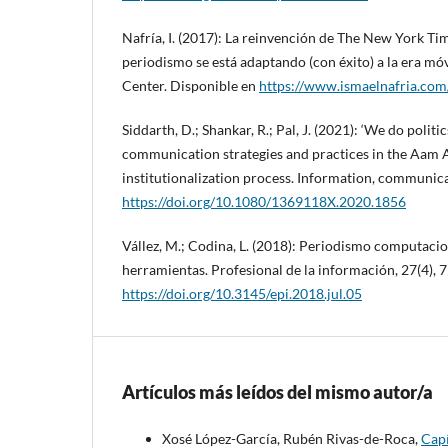
Nafría, I. (2017): La reinvención de The New York Ti
periodismo se está adaptando (con éxito) a la era móv
Center. Disponible en
https://www.ismaelnafria.com
Siddarth, D.; Shankar, R.; Pal, J. (2021): ‘We do politi
communication strategies and practices in the Aam 
institutionalization process. Information, communicat
https://doi.org/10.1080/1369118X.2020.1856
Vállez, M.; Codina, L. (2018): Periodismo computacio
herramientas. Profesional de la información, 27(4), 
https://doi.org/10.3145/epi.2018.jul.05
Artículos más leídos del mismo autor/a
Xosé López-García, Rubén Rivas-de-Roca,
Capí