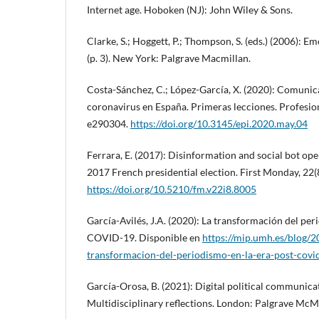
Internet age. Hoboken (NJ): John Wiley & Sons.
Clarke, S.; Hoggett, P.; Thompson, S. (eds.) (2006): Em
(p. 3). New York: Palgrave Macmillan.
Costa-Sánchez, C.; López-García, X. (2020): Comunica
coronavirus en España. Primeras lecciones. Profesion
e290304.
https://doi.org/10.3145/epi.2020.may.04
Ferrara, E. (2017): Disinformation and social bot ope
2017 French presidential election. First Monday, 22(8
https://doi.org/10.5210/fm.v22i8.8005
García-Avilés, J.A. (2020): La transformación del per
COVID-19. Disponible en
https://mip.umh.es/blog/2
transformacion-del-periodismo-en-la-era-post-covi
García-Orosa, B. (2021): Digital political communicat
Multidisciplinary reflections. London: Palgrave McMi