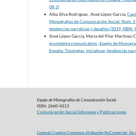
08-2)
Alba Silva Rodríguez , Xosé López-García,
Capí
Monografías de Comunicación Social: Núm. 3 (2
tendencias narrativas y desafíos (2019, ISBN
Xosé López-García, María del Pilar Martínez-C
ecosistema comunicativo
,
Espejo de Monograf
España: Tipologías, iniciativas, tendencias na
Espejo de Monografías de Comunicación Social
ISSN: 2660-4213
Comunicación Social Ediciones y Publicaciones
Licencia Creative Commons Atribución-NoComercial- Sin d