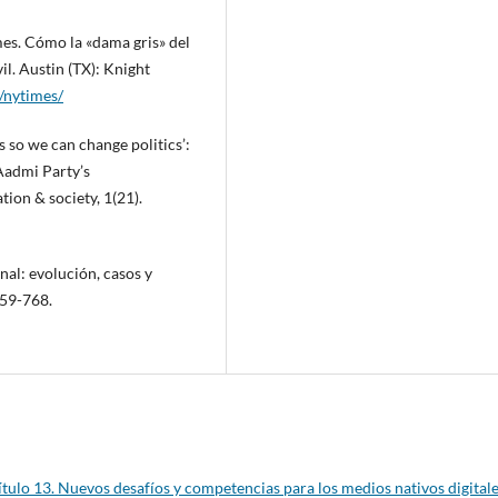
mes. Cómo la «dama gris» del
il. Austin (TX): Knight
/nytimes/
cs so we can change politics’:
Aadmi Party’s
ion & society, 1(21).
nal: evolución, casos y
759-768.
tulo 13. Nuevos desafíos y competencias para los medios nativos digital