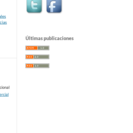
ales
cias
Últimas publicaciones
cional
rcial
e