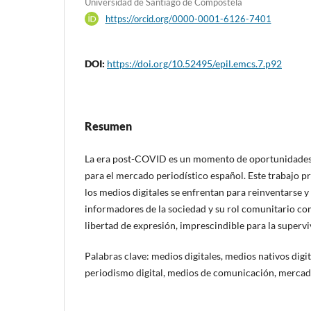
Universidad de Santiago de Compostela
https://orcid.org/0000-0001-6126-7401
DOI:
https://doi.org/10.52495/epil.emcs.7.p92
Resumen
La era post-COVID es un momento de oportunidades
para el mercado periodístico español. Este trabajo pr
los medios digitales se enfrentan para reinventarse 
informadores de la sociedad y su rol comunitario co
libertad de expresión, imprescindible para la superv
Palabras clave: medios digitales, medios nativos digi
periodismo digital, medios de comunicación, mercado