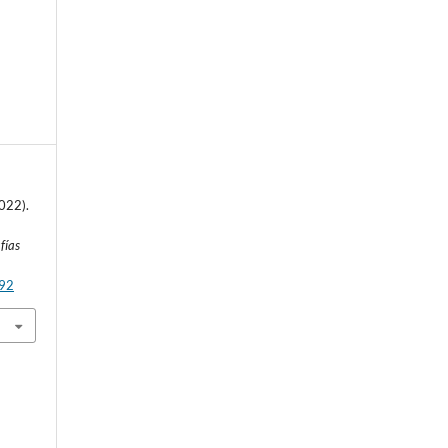
2022).
fías
p92