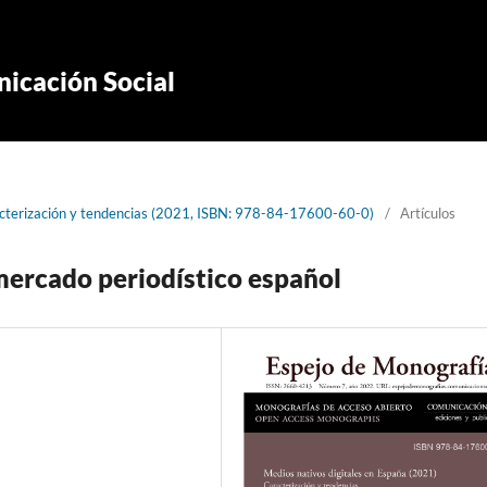
icación Social
acterización y tendencias (2021, ISBN: 978-84-17600-60-0)
/
Artículos
mercado periodístico español