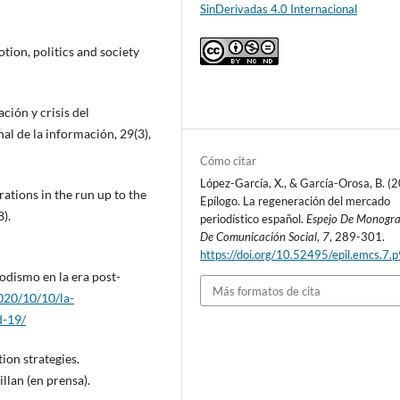
SinDerivadas 4.0 Internacional
otion, politics and society
ción y crisis del
al de la información, 29(3),
Cómo citar
López-García, X., & García-Orosa, B. (
rations in the run up to the
Epílogo. La regeneración del mercado
).
periodístico español.
Espejo De Monogra
De Comunicación Social
,
7
, 289-301.
https://doi.org/10.52495/epil.emcs.7.
iodismo en la era post-
Más formatos de cita
020/10/10/la-
d-19/
ion strategies.
llan (en prensa).