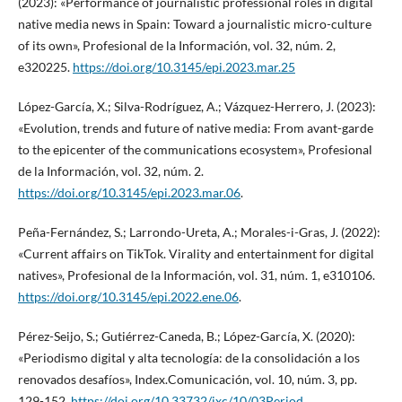
(2023): «Performance of journalistic professional roles in digital
native media news in Spain: Toward a journalistic micro-culture
of its own», Profesional de la Información, vol. 32, núm. 2,
e320225.
https://doi.org/10.3145/epi.2023.mar.25
López-García, X.; Silva-Rodríguez, A.; Vázquez-Herrero, J. (2023):
«Evolution, trends and future of native media: From avant-garde
to the epicenter of the communications ecosystem», Profesional
de la Información, vol. 32, núm. 2.
https://doi.org/10.3145/epi.2023.mar.06
.
Peña-Fernández, S.; Larrondo-Ureta, A.; Morales-i-Gras, J. (2022):
«Current affairs on TikTok. Virality and entertainment for digital
natives», Profesional de la Información, vol. 31, núm. 1, e310106.
https://doi.org/10.3145/epi.2022.ene.06
.
Pérez-Seijo, S.; Gutiérrez-Caneda, B.; López-García, X. (2020):
«Periodismo digital y alta tecnología: de la consolidación a los
renovados desafíos», Index.Comunicación, vol. 10, núm. 3, pp.
129-152.
https://doi.org/10.33732/ixc/10/03Period