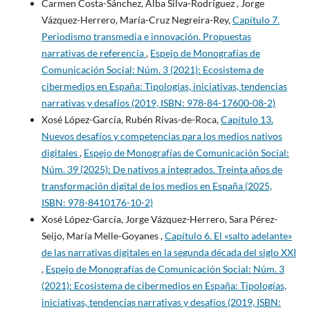
Carmen Costa-Sánchez, Alba Silva-Rodríguez , Jorge
Vázquez-Herrero, María-Cruz Negreira-Rey,
Capítulo 7.
Periodismo transmedia e innovación. Propuestas
narrativas de referencia
,
Espejo de Monografías de
Comunicación Social: Núm. 3 (2021): Ecosistema de
cibermedios en España: Tipologías, iniciativas, tendencias
narrativas y desafíos (2019, ISBN: 978-84-17600-08-2)
Xosé López-García, Rubén Rivas-de-Roca,
Capítulo 13.
Nuevos desafíos y competencias para los medios nativos
digitales
,
Espejo de Monografías de Comunicación Social:
Núm. 39 (2025): De nativos a integrados. Treinta años de
transformación digital de los medios en España (2025,
ISBN: 978-8410176-10-2)
Xosé López-García, Jorge Vázquez-Herrero, Sara Pérez-
Seijo, María Melle-Goyanes ,
Capítulo 6. El «salto adelante»
de las narrativas digitales en la segunda década del siglo XXI
,
Espejo de Monografías de Comunicación Social: Núm. 3
(2021): Ecosistema de cibermedios en España: Tipologías,
iniciativas, tendencias narrativas y desafíos (2019, ISBN: