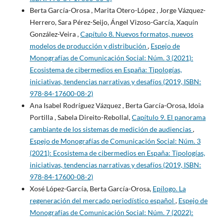
Berta García-Orosa , Marita Otero-López , Jorge Vázquez-
Herrero, Sara Pérez-Seijo, Ángel Vizoso-García, Xaquín
González-Veira ,
Capítulo 8. Nuevos formatos, nuevos
modelos de producción y distribución
,
Espejo de
Monografías de Comunicación Social: Núm. 3 (2021):
Ecosistema de cibermedios en España: Tipologías,
iniciativas, tendencias narrativas y desafíos (2019, ISBN:
978-84-17600-08-2)
Ana Isabel Rodríguez Vázquez , Berta García-Orosa, Idoia
Portilla , Sabela Direito-Rebollal,
Capítulo 9. El panorama
cambiante de los sistemas de medición de audiencias
,
Espejo de Monografías de Comunicación Social: Núm. 3
(2021): Ecosistema de cibermedios en España: Tipologías,
iniciativas, tendencias narrativas y desafíos (2019, ISBN:
978-84-17600-08-2)
Xosé López-García, Berta García-Orosa,
Epílogo. La
regeneración del mercado periodístico español
,
Espejo de
Monografías de Comunicación Social: Núm. 7 (2022):