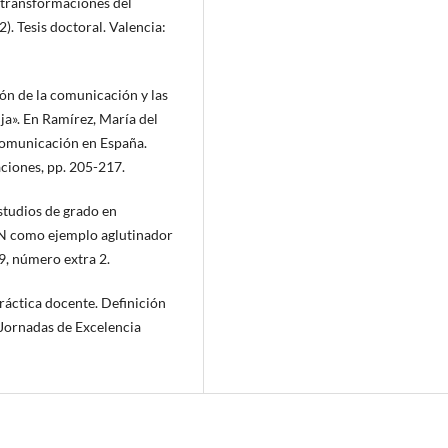
 transformaciones del
). Tesis doctoral. Valencia:
́n de la comunicación y las
ja». En Ramírez, María del
Comunicación en España.
ciones, pp. 205-217.
studios de grado en
dN como ejemplo aglutinador
9, número extra 2.
ráctica docente. Definición
I Jornadas de Excelencia