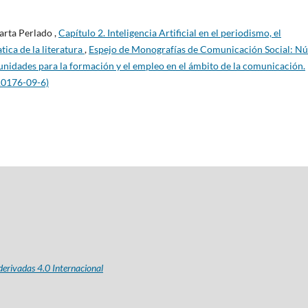
arta Perlado ,
Capítulo 2. Inteligencia Artificial en el periodismo, el
tica de la literatura
,
Espejo de Monografías de Comunicación Social: N
rtunidades para la formación y el empleo en el ámbito de la comunicación.
10176-09-6)
erivadas 4.0 Internacional