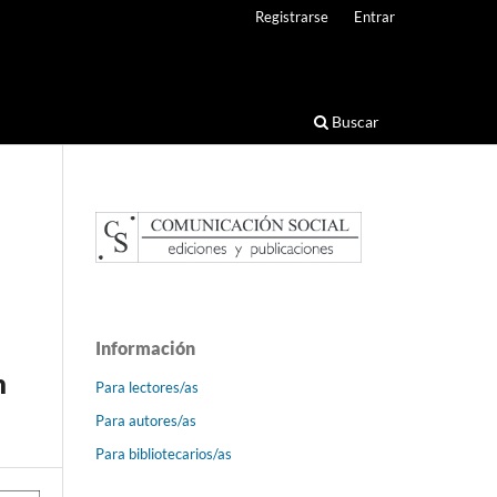
Registrarse
Entrar
Buscar
Información
n
Para lectores/as
Para autores/as
Para bibliotecarios/as