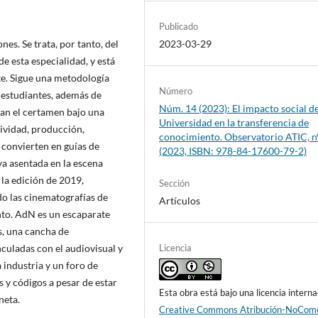
Publicado
es. Se trata, por tanto, del
2023-03-29
e esta especialidad, y está
e. Sigue una metodología
Número
 estudiantes, además de
Núm. 14 (2023): El impacto social de
zan el certamen bajo una
Universidad en la transferencia de
tividad, producción,
conocimiento. Observatorio ATIC, n
e convierten en guías de
(2023, ISBN: 978-84-17600-79-2)
ya asentada en la escena
 la edición de 2019,
Sección
do las cinematografías de
Artículos
to. AdN es un escaparate
s, una cancha de
culadas con el audiovisual y
Licencia
 industria y un foro de
 y códigos a pesar de estar
Esta obra está bajo una licencia interna
neta.
Creative Commons Atribución-NoCome