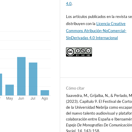
4.0
.
Los artículos publicados en la revista s
distribuyen con la
Licencia Creative
Commons Atribución-NoComercial-
SinDerivadas 4.0 Internacional
Cómo citar
Saavedra, M., Grijalba, N., & Perlado, M
(2023). Capítulo 9. El Festival de Cort
de la Universidad Nebrija como escapa
del nuevo talento audiovisual y plataf
colaboración entre España e Iberoamér
Espejo De Monografías De Comunicació
Social
,
14
, 143-158.