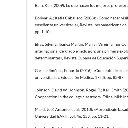
Bain, Ken (2009): Lo que hacen los mejores profesore
Bolívar, A.; Katia Caballero (2008): «Cómo hacer visib
enseñanza universitaria», Revista Iberoamericana de 
pp. 1-10.
Elías, Silvina; Ibáñez Martín, María ; Virginia Inés C
internacional de grado e inclusión: una primera expl
determinantes», Revista Cubana de Educación Superio
García-Jiménez, Eduardo (2016): «Concepto de excel
universitaria», Educación Médica, 17 (3), pp. 83-87.
Johnson, David W.; Johnson, Roger. T.; Karl Smith (20
Cooperation in the college classroom. Edina, MN: I
Martí, José Antonio. et al. (2010): «Aprendizaje basa
Universidad EAFIT, vol. 46, 158, pp. 11-21.