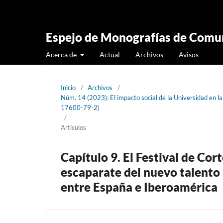
Espejo de Monografías de Comun
Acerca de
Actual
Archivos
Avisos
Inicio
/
Archivos
/
Núm. 14 (2023): El impacto social de la Universidad en l
17600-79-2)
/
Artículos
Capítulo 9. El Festival de Co
escaparate del nuevo talento
entre España e Iberoamérica