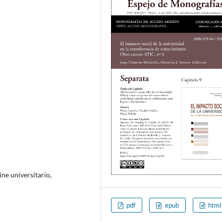
ine universitario,
pdf
epub
html