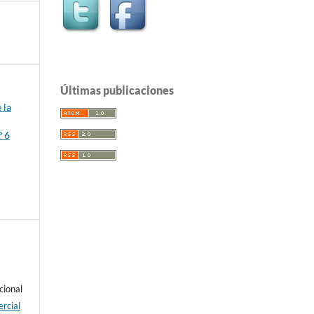
Últimas publicaciones
 la
º 6
cional
rcial