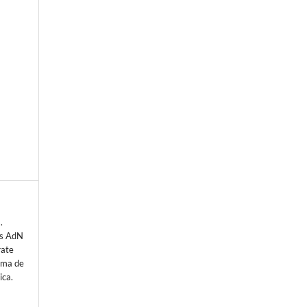
e
.
os AdN
rate
orma de
ica.
n