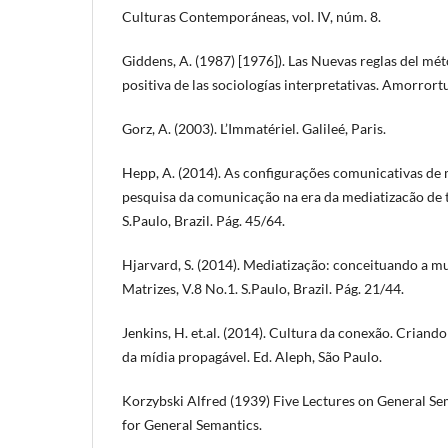
Culturas Contemporáneas, vol. IV, núm. 8.
Giddens, A. (1987) [1976]). Las Nuevas reglas del mét
positiva de las sociologías interpretativas. Amorrort
Gorz, A. (2003). L’Immatériel. Galileé, Paris.
Hepp, A. (2014). As configurações comunicativas de
pesquisa da comunicação na era da mediatizacão de t
S.Paulo, Brazil. Pág. 45/64.
Hjarvard, S. (2014). Mediatização: conceituando a mu
Matrizes, V.8 No.1. S.Paulo, Brazil. Pág. 21/44.
Jenkins, H. et.al. (2014). Cultura da conexão. Criando
da mídia propagável. Ed. Aleph, São Paulo.
Korzybski Alfred (1939) Five Lectures on General Se
for General Semantics.