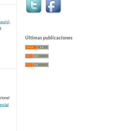
po(s),
a
Últimas publicaciones
cional
rcial
e