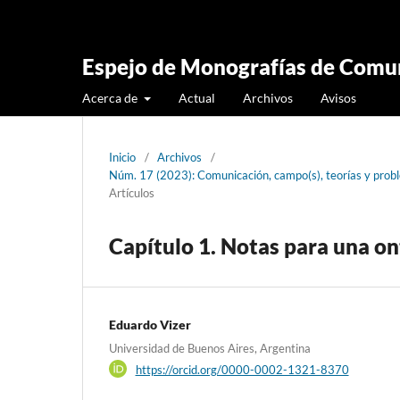
Espejo de Monografías de Comun
Acerca de
Actual
Archivos
Avisos
Inicio
/
Archivos
/
Núm. 17 (2023): Comunicación, campo(s), teorías y pro
Artículos
Capítulo 1. Notas para una o
Eduardo Vizer
Universidad de Buenos Aires, Argentina
https://orcid.org/0000-0002-1321-8370