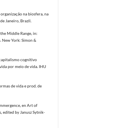
organização na biosfera, na
de Janeiro, Brazil.
 the Middle Range, in:
e. New York: Simon &
apitalismo cognitivo
ida por meio de vida. IHU
formas de vida e prod. de
emmergence, en Art of
, edited by Janusz Sytnik-