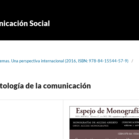
icación Social
blemas. Una perspectiva internacional (2016, ISBN: 978-84-15544-57-9)
/
ntología de la comunicación