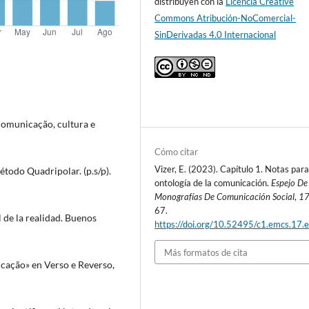
distribuyen con la
Licencia Creative
Commons Atribución-NoComercial-
SinDerivadas 4.0 Internacional
Comunicação, cultura e
Cómo citar
Vizer, E. (2023). Capítulo 1. Notas par
étodo Quadripolar. (p.s/p).
ontología de la comunicación.
Espejo De
Monografías De Comunicación Social
,
1
67.
 de la realidad. Buenos
https://doi.org/10.52495/c1.emcs.17.
Más formatos de cita
cação» en Verso e Reverso,