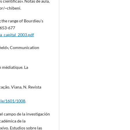
 científicas». Notas de aula,
r/~chibeni.
 the range of Bourdieu’s
. 653-677
a_capital_2003.pdf
 field», Communication
n médiatique. La
cação. Viana, N. Revista
File/1601/1008
.
el campo de la investigación
cadémica de la
xivo. Estudios sobre las