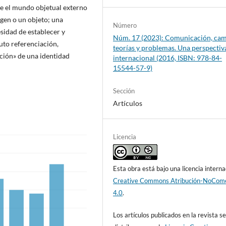
re el mundo objetual externo
agen o un objeto; una
Número
sidad de establecer y
Núm. 17 (2023): Comunicación, cam
uto referenciación,
teorías y problemas. Una perspectiv
ación» de una identidad
internacional (2016, ISBN: 978-84-
15544-57-9)
Sección
Artículos
Licencia
Esta obra está bajo una licencia interna
Creative Commons Atribución-NoCome
4.0
.
Los artículos publicados en la revista s