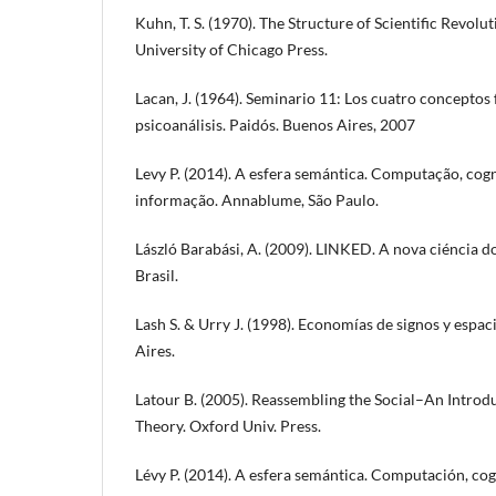
Kuhn, T. S. (1970). The Structure of Scientific Revol
University of Chicago Press.
Lacan, J. (1964). Seminario 11: Los cuatro conceptos
psicoanálisis. Paidós. Buenos Aires, 2007
Levy P. (2014). A esfera semántica. Computação, cog
informação. Annablume, São Paulo.
László Barabási, A. (2009). LINKED. A nova ciéncia d
Brasil.
Lash S. & Urry J. (1998). Economías de signos y espa
Aires.
Latour B. (2005). Reassembling the Social–An Intro
Theory. Oxford Univ. Press.
Lévy P. (2014). A esfera semántica. Computación, co