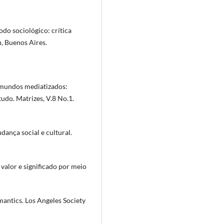
odo sociológico: crítica
u, Buenos Aires.
 mundos mediatizados:
udo. Matrizes, V.8 No.1.
dança social e cultural.
 valor e significado por meio
mantics. Los Angeles Society