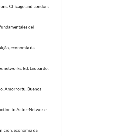
utions. Chicago and London:
 fundamentales del
nição, economia da
os networks. Ed. Leopardo,
cio. Amorrortu, Buenos
duction to Actor-Network-
gnición, economía da