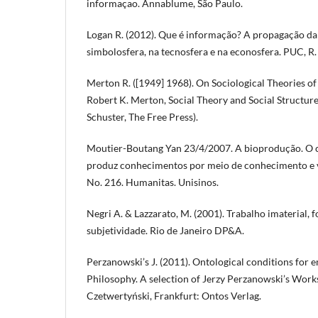
informaçao. Annablume, São Paulo.
Logan R. (2012). Que é informação? A propagação da 
simbolosfera, na tecnosfera e na econosfera. PUC, R. 
Merton R. ([1949] 1968). On Sociological Theories of
Robert K. Merton, Social Theory and Social Structur
Schuster, The Free Press).
Moutier-Boutang Yan 23/4/2007. A bioprodução. O c
produz conhecimentos por meio de conhecimento e v
No. 216. Humanitas. Unisinos.
Negri A. & Lazzarato, M. (2001). Trabalho imaterial, 
subjetividade. Rio de Janeiro DP&A.
Perzanowski’s J. (2011). Ontological conditions for 
Philosophy. A selection of Jerzy Perzanowski’s Works
Czetwertyński, Frankfurt: Ontos Verlag.