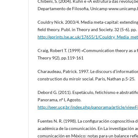
Chibeni, S. (2004). Kuhn e «A estrutura das revoluções
Departamento de Filosofia, Unicamp www.unicamp.b
Couldry Nick. 2003/4. Media meta-capital: extending
field theory. Publ. in Theory and Society. 32 (5-6). pp
http://eprints.lse.ac.uk/17655/1/Couldry_Media_met
Craig, Robert T. (1999) «Communication theory as a
Theory 9(2), pp.119-161
Charaudeau, Patrick. 1997. Le discours d’informatio
construction du miroir social. Paris, Nathan p.5-25.
Debord G. (2011). Espetáculo, fetichismo e abstratifi
Panorama, nº I, Agosto.
http://seer.ucg.br/index.php/panorama/article/view
Fuentes N. R. (1998). La configuración cognoscitiva d
académica de la comunicación. En La investigación a
comunicación en México: notas para un balance refle