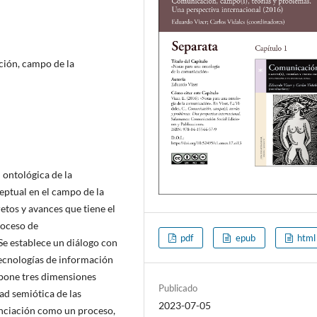
ción, campo de la
 ontológica de la
eptual en el campo de la
tos y avances que tiene el
roceso de
pdf
epub
html
Se establece un diálogo con
 tecnologías de información
pone tres dimensiones
Publicado
ad semiótica de las
2023-07-05
nciación como un proceso,