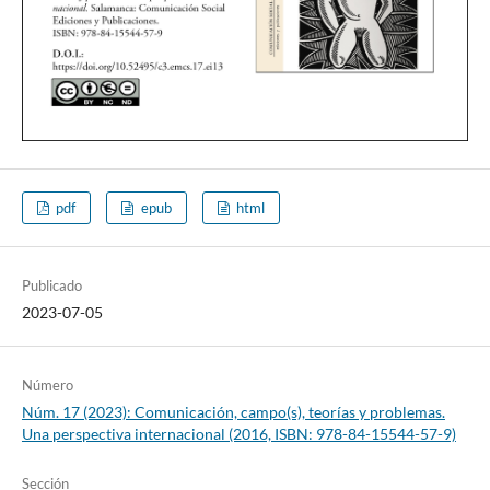
pdf
epub
html
Publicado
2023-07-05
Número
Núm. 17 (2023): Comunicación, campo(s), teorías y problemas.
Una perspectiva internacional (2016, ISBN: 978-84-15544-57-9)
Sección