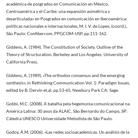
académica de posgrados en Comunicación en México,
Centroamérica y el Caribe: una expansión asimétrica y
desarticulada» en Posgrados en comunicación en Iberoamérica:
políticas nacionales e internacionales, M. I. V. de Lopes, (coord.),
São Paulo: Confibercom, PPGCOM-USP, pp.111-162.
Giddens, A. (1984). The Constitution of Society. Outline of the
Theory of Structuration. Berkeley and Los Angeles: University of
California Press.
Giddens, A. (1989). «The orthodox consensus and the emerging
synthesis», in Rethinking Communication Vol. 1: Paradigm Issues,
edited by B. Dervin et.al. pp.53-65. Newbury Park CA: Sage.
Gobbi, M.C. (2008). A batalha pela hegemonia comunicacional na
América Latina: 30 anos da ALAIC. São Bernardo do Campo, SP:
Cátedra UNESCO Universidade Metodista de São Paulo.
Godoy, Á.M. (2006). «Las redes socioacadémicas. Un análisis de la