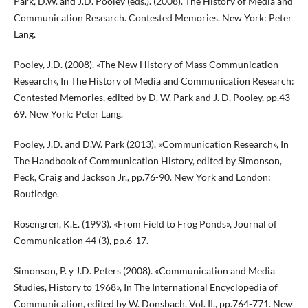
Park, D.W. and J.D. Pooley (eds.). (2008). The History of Media and
Communication Research. Contested Memories. New York: Peter
Lang.
Pooley, J.D. (2008). «The New History of Mass Communication
Research», In The History of Media and Communication Research:
Contested Memories, edited by D. W. Park and J. D. Pooley, pp.43-
69. New York: Peter Lang.
Pooley, J.D. and D.W. Park (2013). «Communication Research», In
The Handbook of Communication History, edited by Simonson,
Peck, Craig and Jackson Jr., pp.76-90. New York and London:
Routledge.
Rosengren, K.E. (1993). «From Field to Frog Ponds», Journal of
Communication 44 (3), pp.6-17.
Simonson, P. y J.D. Peters (2008). «Communication and Media
Studies, History to 1968», In The International Encyclopedia of
Communication, edited by W. Donsbach, Vol. II., pp.764-771. New