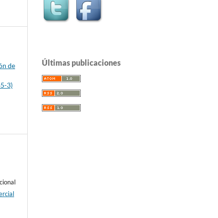
s
Últimas publicaciones
ón de
d
85-3)
cional
rcial