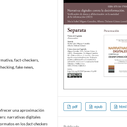
mativa, fact-checkers,
checking, fake news,
pdf
epub
html
e ofrecer una aproximación
rs: narrativas digitales
formatos en los
fact-checkers
Publicado