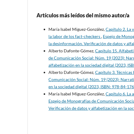
Artículos más leídos del mismo autor/a
María Isabel Míguez-González,
Capítulo 2. La 
la labor de los fact-checkers
,
Espejo de Monogr
la desinformación. Verificación de datos y alf
Alberto Dafonte-Gómez,
Capítulo 15. Alfabet
de Comunicación Social: Núm. 19 (2023): Narra
alfabetización en la sociedad digital (2023, 
Alberto Dafonte-Gómez,
Capítulo 3. Técnicas 
Comunicación Social: Núm. 19 (2023): Narrativa
en la sociedad digital (2023, ISBN: 978-84-17
María Isabel Míguez-González,
Capítulo 6. La 
Espejo de Monografías de Comunicación Social:
Verificación de datos y alfabetización en la s