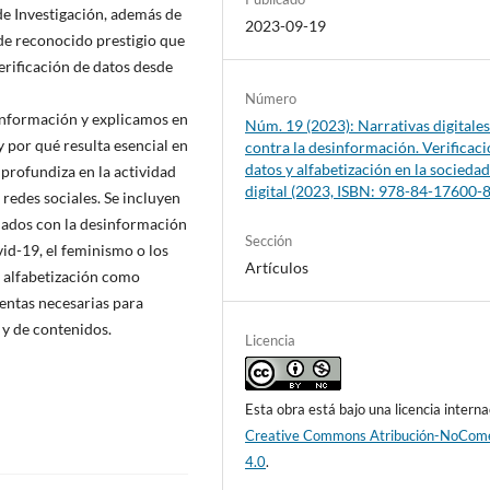
de Investigación, además de
2023-09-19
de reconocido prestigio que
erificación de datos desde
Número
sinformación y explicamos en
Núm. 19 (2023): Narrativas digitale
y por qué resulta esencial en
contra la desinformación. Verificaci
datos y alfabetización en la socieda
 profundiza en la actividad
digital (2023, ISBN: 978-84-17600-
redes sociales. Se incluyen
onados con la desinformación
Sección
vid-19, el feminismo o los
Artículos
a alfabetización como
entas necesarias para
 y de contenidos.
Licencia
Esta obra está bajo una licencia interna
Creative Commons Atribución-NoCome
4.0
.