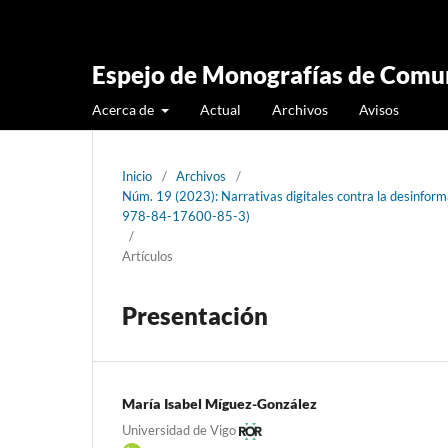
Espejo de Monografías de Comun
Acerca de
Actual
Archivos
Avisos
Inicio
/
Archivos
/
Núm. 19 (2023): Narrativas digitales contra la desinformac
978-84-17600-85-3)
/
Artículos
Presentación
María Isabel Míguez-González
Universidad de Vigo