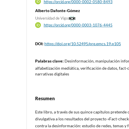
https://orcid.org/0000-0002-0580-8493
Alberto Dafonte-Gómez
Universidad de Vigo
https://orcid.org/0000-0003-1076-4445
DOI:
https://doi.org/10.52495/pre.emcs.19.p105
Palabras clave:
Desinformación, manipulación infor
alfabetización mediática, verificación de datos, fact-
narrativas digitales
Resumen
Este libro, a través de sus quince capítulos pretend
divulgativa a los resultados del proyecto «Fact-checke
contra la desinformación: estudio de redes, temas y 