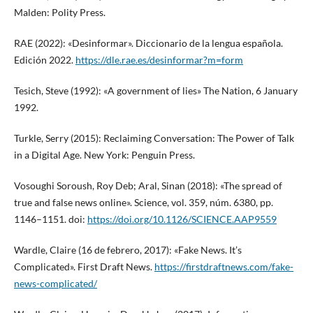
Malden: Polity Press.
RAE (2022): «Desinformar». Diccionario de la lengua española.
Edición 2022.
https://dle.rae.es/desinformar?m=form
Tesich, Steve (1992): «A government of lies» The Nation, 6 January
1992.
Turkle, Serry (2015): Reclaiming Conversation: The Power of Talk
in a Digital Age. New York: Penguin Press.
Vosoughi Soroush, Roy Deb; Aral, Sinan (2018): «The spread of
true and false news online». Science, vol. 359, núm. 6380, pp.
1146–1151. doi:
https://doi.org/10.1126/SCIENCE.AAP9559
Wardle, Claire (16 de febrero, 2017): «Fake News. It’s
Complicated». First Draft News.
https://firstdraftnews.com/fake-
news-complicated/