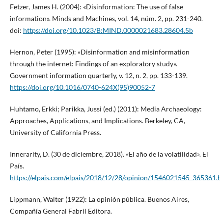
Fetzer, James H. (2004): «Disinformation: The use of false
information». Minds and Machines, vol. 14, núm. 2, pp. 231-240.
doi:
https://doi.org/10.1023/B:MIND.0000021683.28604.5b
Hernon, Peter (1995): «Disinformation and misinformation
through the internet: Findings of an exploratory study».
Government information quarterly, v. 12, n. 2, pp. 133-139.
https://doi.org/10.1016/0740-624X(95)90052-7
Huhtamo, Erkki; Parikka, Jussi (ed.) (2011): Media Archaeology:
Approaches, Applications, and Implications. Berkeley, CA,
University of California Press.
Innerarity, D. (30 de diciembre, 2018). «El año de la volatilidad». El
País.
https://elpais.com/elpais/2018/12/28/opinion/1546021545_365361.
Lippmann, Walter (1922): La opinión pública. Buenos Aires,
Compañía General Fabril Editora.