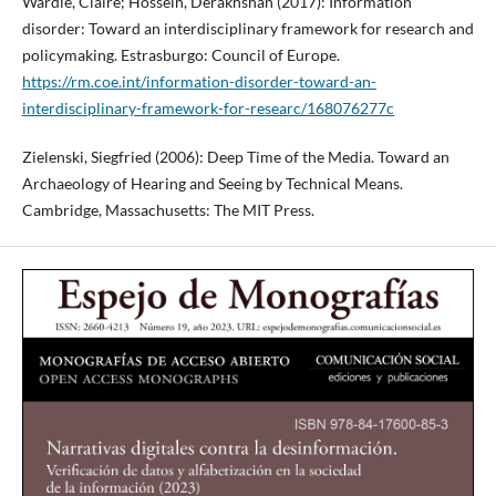
Wardle, Claire; Hossein, Derakhshan (2017): Information
disorder: Toward an interdisciplinary framework for research and
policymaking. Estrasburgo: Council of Europe.
https://rm.coe.int/information-disorder-toward-an-
interdisciplinary-framework-for-researc/168076277c
Zielenski, Siegfried (2006): Deep Time of the Media. Toward an
Archaeology of Hearing and Seeing by Technical Means.
Cambridge, Massachusetts: The MIT Press.