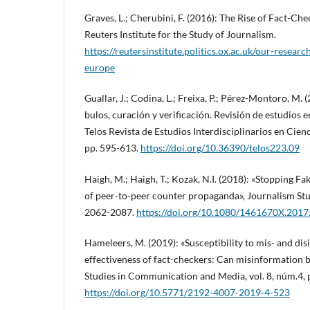
Graves, L.; Cherubini, F. (2016): The Rise of Fact-Che
Reuters Institute for the Study of Journalism.
https://reutersinstitute.politics.ox.ac.uk/our-researc
europe
Guallar, J.; Codina, L.; Freixa, P.; Pérez-Montoro, M.
bulos, curación y verificación. Revisión de estudios
Telos Revista de Estudios Interdisciplinarios en Cienci
pp. 595-613.
https://doi.org/10.36390/telos223.09
Haigh, M.; Haigh, T.; Kozak, N.I. (2018): «Stopping F
of peer-to-peer counter propaganda», Journalism Stud
2062-2087.
https://doi.org/10.1080/1461670X.201
Hameleers, M. (2019): «Susceptibility to mis- and di
effectiveness of fact-checkers: Can misinformation b
Studies in Communication and Media, vol. 8, núm.4, 
https://doi.org/10.5771/2192-4007-2019-4-523