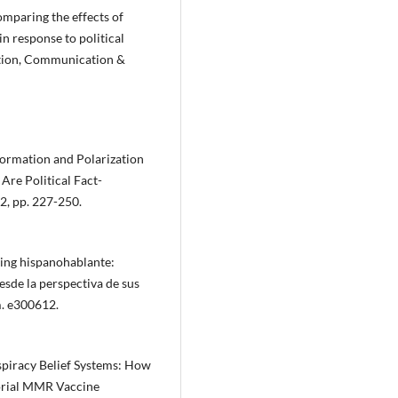
omparing the effects of
n response to political
ation, Communication &
formation and Polarization
re Political Fact-
2, pp. 227-250.
king hispanohablante:
esde la perspectiva de sus
m. e300612.
nspiracy Belief Systems: How
orial MMR Vaccine