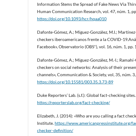
Information Stems the Spread of Fake News Via Thir
Human Communication Research, vol. 47, núm. 1, pp.
https://doi.org/10.1093/hcr/hqaa010
Dafonte-Gómez, A.; Míguez-González, M.I.; Martínez-R
checkers iberoamericanos frente a la COVID-19.Análi
Facebook», Observatorio (OBS*), vol. 16, núm. 1, pp.
Dafonte-Gómez, A.; Míguez-González, M.-I.; Ramahí-G
checkers on social networks: Analysis of their prese
channels», Communication & Society, vol, 35, núm. 3,
https://doi.org/10.15581/003.35.3.73-89
Duke Reporters’ Lab. (s.f.): Global fact-checking sites.
https://reporterslab.org/fact-checking/
Elizabeth, J. (2014): «Who are you calling a fact che
Institute.
https://www.americanpressinstitute.org/fac
checker-definition/