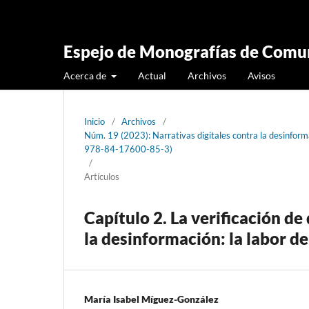
Espejo de Monografías de Comun
Acerca de
Actual
Archivos
Avisos
Inicio
/
Archivos
/
Núm. 19 (2023): Narrativas digitales contra la desinformac
978-84-17600-85-3)
/
Artículos
Capítulo 2. La verificación d
la desinformación: la labor de
María Isabel Míguez-González