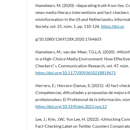
Hameleers, M. (2020): «Separating truth from lies: C
news media literacy interventions and fact-checkers i
misinformation in the US and Netherlands», Inform
Society, vol. 25, núm. 1, pp. 110-126.
https://doi.or
g/10.1080/1369118X.2020.1764603
Hameleers, M.; van der Meer, T.G.L.A. (2020): «Misin
in a High-Choice Media Environment: How Effective A
Checkers? », Communication Research, vol. 47, núm. 
https://doi.org/10.1177/0093650218819671
Herrero, E.; Herrero-Damas, S. (2021): «El fact-chec
Competencias, dificultades y propuestas de mejora d
profesionales», El Profesional de la Información, nú
https://doi.org/10.3145/epi.2021.nov.12
Lee, J.; Kim, J.W.; Yun Lee, H. (2022): «Unlocking Co
Fact-Checking Label on Twitter Counters Conspirat