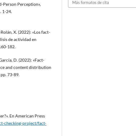
Más formatos de cita
d-Person Perception»,
 1-24.
olán, X. (2022): «Los fact-
sis de actividad en
 160-182.
arcía, D. (2022): «Fact-
nce and content distribution
 pp. 73-89.
cker?». En American Press
t-checking-project/fact-