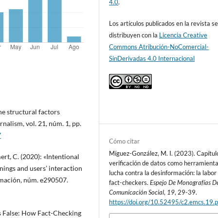
4.0
.
Los artículos publicados en la revista s
distribuyen con la
Licencia Creative
Commons Atribución-NoComercial-
SinDerivadas 4.0 Internacional
e structural factors
nalism, vol. 21, núm. 1, pp.
7
Cómo citar
Míguez-González, M. I. (2023). Capítul
t, C. (2020): «Intentional
verificación de datos como herramienta
ings and users’ interaction
lucha contra la desinformación: la labor
ormación, núm. e290507.
fact-checkers.
Espejo De Monografías D
Comunicación Social
,
19
, 29-39.
https://doi.org/10.52495/c2.emcs.19.
is False: How Fact-Checking