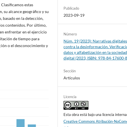
. Clasificamos estas
Publicado
, su alcance geográfico y su
2023-09-19
, basado en la detección,
 los contenidos. Por último,
n enfrentar en el ejercicio
Número
imitación de tiempo para
Núm. 19 (2023): Narrativas digitale
ión o el desconocimiento y
contra la desinformación. Verificaci
datos y alfabetización en la socieda
digital (2023, ISBN: 978-84-17600-
Sección
Artículos
Licencia
Esta obra está bajo una licencia interna
Creative Commons Atribución-NoCome