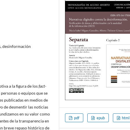
os, desinformación
iva a la figura de los
fact-
o personas o equipos que se
es publicadas en medios de
o de desmentir las noticias
ofundizamos en su valor como
pdf
epub
html
antes de la transparencia en
un breve repaso histórico de