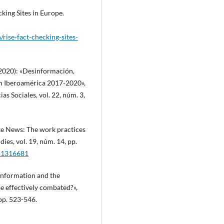
cking Sites in Europe.
h/rise-fact-checking-sites-
 (2020): «Desinformación,
 en Iberoamérica 2017-2020»,
as Sociales, vol. 22, núm. 3,
ake News: The work practices
ies, vol. 19, núm. 14, pp.
7.1316681
sinformation and the
e effectively combated?»,
pp. 523-546.