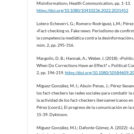
Misinformation», Health Communication, pp. 1-13.
https://doi.org/10.1080/10410236.2022.2031452
Lotero-Echeverri, G.; Romero-Rodríguez, L.M.; Pérez
«Fact-checking vs. Fake news: Periodismo de conf
la competencia mediática contra la desinformación», 
núm. 2, pp. 295-316.
Margolin, D. B.; Hannak, A.; Weber, I. (2018): «Politi
When Do Corrections Have an Effect? », Political Co
2, pp. 196-219.
https://doi.org/10.1080/10584609.
Míguez-González, M. I.; Abuín-Penas, J.; Pérez-Seoane
los fact-checkers las redes sociales para combatir la
la actividad de los fact-checkers iberoamericanos en
Pérez (coord.), El progreso de la comunicación en la 
15-39. Dykinson.
Míguez-González, M.I.; Dafonte-Gómez, A. (2022): «La