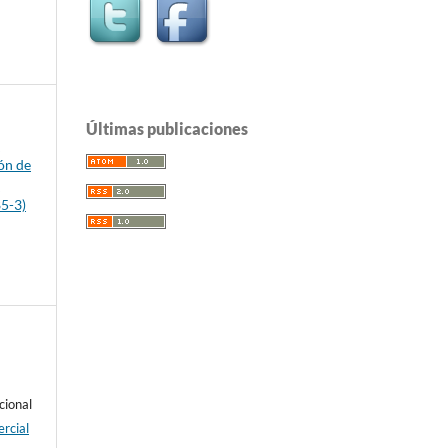
Últimas publicaciones
s
ón de
d
85-3)
cional
rcial