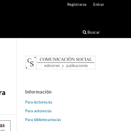
Registrarse
Entrar
Buscar
ra
Información
Para lectores/as
Para autores/as
Para bibliotecarios/as