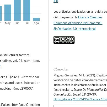
4.0
.
Los artículos publicados en la revista s
distribuyen con la
Licencia Creative
Commons Atribución-NoComercial-
SinDerivadas 4.0 Internacional
e structural factors
nalism, vol. 21, núm. 1, pp.
7
Cómo citar
Míguez-González, M. I. (2023). Capítul
t, C. (2020): «Intentional
verificación de datos como herramienta
ings and users’ interaction
lucha contra la desinformación: la labor
ormación, núm. e290507.
fact-checkers.
Espejo De Monografías D
Comunicación Social
,
19
, 29-39.
https://doi.org/10.52495/c2.emcs.19.
is False: How Fact-Checking