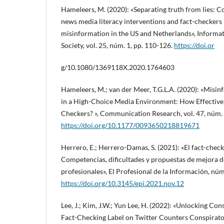
Hameleers, M. (2020): «Separating truth from lies: C
news media literacy interventions and fact-checkers i
misinformation in the US and Netherlands», Inform
Society, vol. 25, núm. 1, pp. 110-126.
https://doi.or
g/10.1080/1369118X.2020.1764603
Hameleers, M.; van der Meer, T.G.L.A. (2020): «Misin
in a High-Choice Media Environment: How Effective A
Checkers? », Communication Research, vol. 47, núm. 
https://doi.org/10.1177/0093650218819671
Herrero, E.; Herrero-Damas, S. (2021): «El fact-chec
Competencias, dificultades y propuestas de mejora d
profesionales», El Profesional de la Información, nú
https://doi.org/10.3145/epi.2021.nov.12
Lee, J.; Kim, J.W.; Yun Lee, H. (2022): «Unlocking Co
Fact-Checking Label on Twitter Counters Conspirat