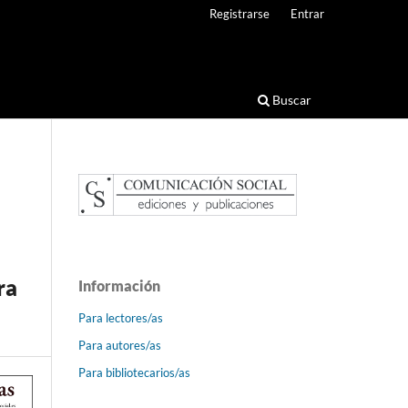
Registrarse
Entrar
Buscar
ra
Información
Para lectores/as
Para autores/as
Para bibliotecarios/as