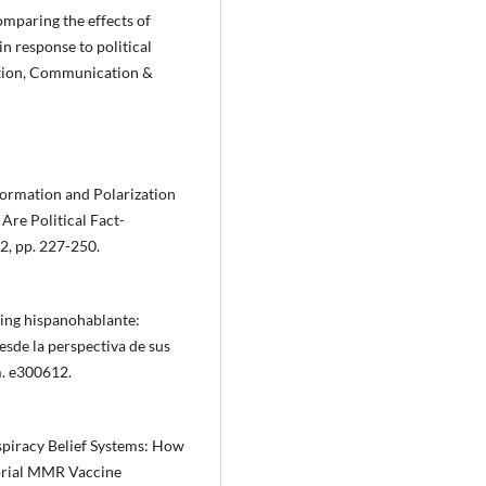
omparing the effects of
n response to political
ation, Communication &
formation and Polarization
re Political Fact-
2, pp. 227-250.
king hispanohablante:
esde la perspectiva de sus
m. e300612.
nspiracy Belief Systems: How
orial MMR Vaccine