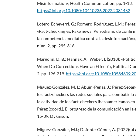
Misinformation», Health Communication, pp. 1-13.
https://doi.org/10.1080/10410236.2022.2031452
Lotero-Echeverri, G.; Romero-Rodríguez, L.M.; Pérez
«Fact-checking vs. Fake news: Periodismo de conf
la competencia mediática contra la desinformación», 
núm. 2, pp. 295-316.
Margolin, D. B.; Hannak, A.; Weber, I. (2018): «Politi
When Do Corrections Have an Effect? », Political Co
2, pp. 196-219.
https://doi.org/10.1080/10584609.
Míguez-González, M. I.; Abuín-Penas, J.; Pérez-Seoane
los fact-checkers las redes sociales para combatir la
la actividad de los fact-checkers iberoamericanos en
Pérez (coord.), El progreso de la comunicación en la 
15-39. Dykinson.
Míguez-González, M.I.; Dafonte-Gómez, A. (2022): «La