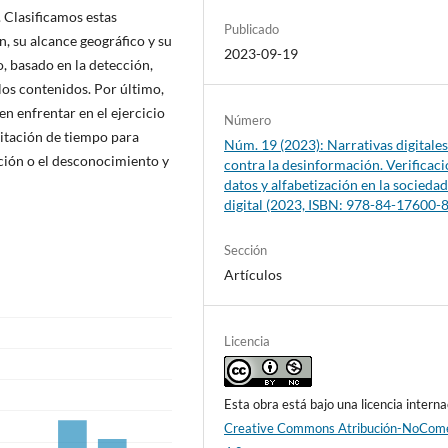
. Clasificamos estas
Publicado
, su alcance geográfico y su
2023-09-19
, basado en la detección,
 los contenidos. Por último,
n enfrentar en el ejercicio
Número
imitación de tiempo para
Núm. 19 (2023): Narrativas digitale
ión o el desconocimiento y
contra la desinformación. Verificaci
datos y alfabetización en la socieda
digital (2023, ISBN: 978-84-17600-
Sección
Artículos
Licencia
Esta obra está bajo una licencia interna
Creative Commons Atribución-NoCome