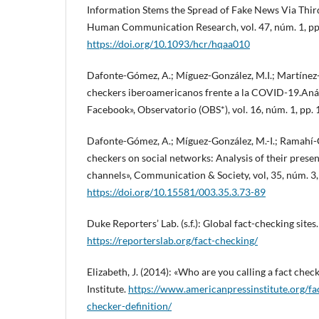
Information Stems the Spread of Fake News Via Thir
Human Communication Research, vol. 47, núm. 1, pp.
https://doi.org/10.1093/hcr/hqaa010
Dafonte-Gómez, A.; Míguez-González, M.I.; Martínez-R
checkers iberoamericanos frente a la COVID-19.Análi
Facebook», Observatorio (OBS*), vol. 16, núm. 1, pp.
Dafonte-Gómez, A.; Míguez-González, M.-I.; Ramahí-G
checkers on social networks: Analysis of their prese
channels», Communication & Society, vol, 35, núm. 3,
https://doi.org/10.15581/003.35.3.73-89
Duke Reporters’ Lab. (s.f.): Global fact-checking sites.
https://reporterslab.org/fact-checking/
Elizabeth, J. (2014): «Who are you calling a fact che
Institute.
https://www.americanpressinstitute.org/fac
checker-definition/