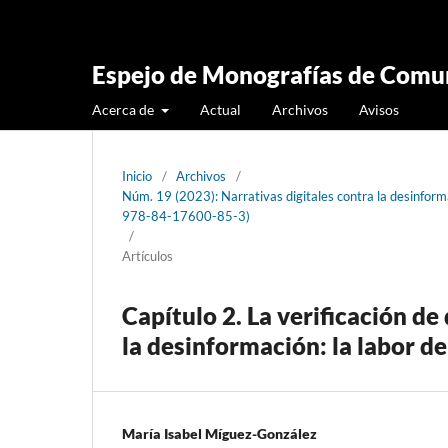
Espejo de Monografías de Comun
Acerca de
Actual
Archivos
Avisos
Inicio
/
Archivos
/
Núm. 19 (2023): Narrativas digitales contra la desinformac
978-84-17600-85-3)
/
Artículos
Capítulo 2. La verificación d
la desinformación: la labor de
María Isabel Míguez-González