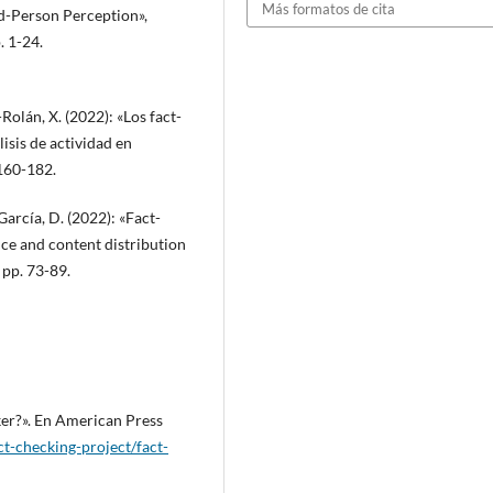
Más formatos de cita
d-Person Perception»,
 1-24.
olán, X. (2022): «Los fact-
sis de actividad en
 160-182.
arcía, D. (2022): «Fact-
nce and content distribution
 pp. 73-89.
cker?». En American Press
t-checking-project/fact-