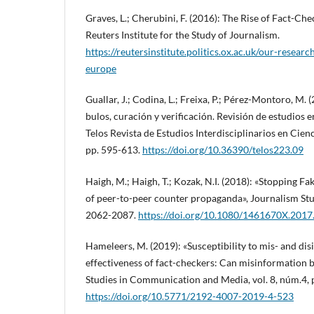
Graves, L.; Cherubini, F. (2016): The Rise of Fact-Che
Reuters Institute for the Study of Journalism.
https://reutersinstitute.politics.ox.ac.uk/our-researc
europe
Guallar, J.; Codina, L.; Freixa, P.; Pérez-Montoro, M.
bulos, curación y verificación. Revisión de estudios
Telos Revista de Estudios Interdisciplinarios en Cienci
pp. 595-613.
https://doi.org/10.36390/telos223.09
Haigh, M.; Haigh, T.; Kozak, N.I. (2018): «Stopping F
of peer-to-peer counter propaganda», Journalism Stud
2062-2087.
https://doi.org/10.1080/1461670X.201
Hameleers, M. (2019): «Susceptibility to mis- and di
effectiveness of fact-checkers: Can misinformation b
Studies in Communication and Media, vol. 8, núm.4, 
https://doi.org/10.5771/2192-4007-2019-4-523