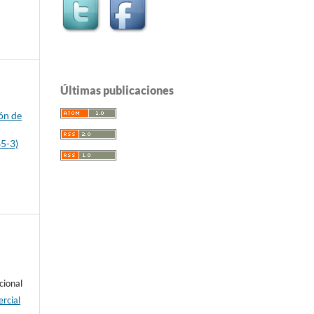
Últimas publicaciones
s
ón de
d
85-3)
cional
rcial