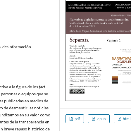
os, desinformación
iva a la figura de los
fact-
o personas o equipos que se
es publicadas en medios de
o de desmentir las noticias
ofundizamos en su valor como
pdf
epub
html
antes de la transparencia en
un breve repaso histórico de