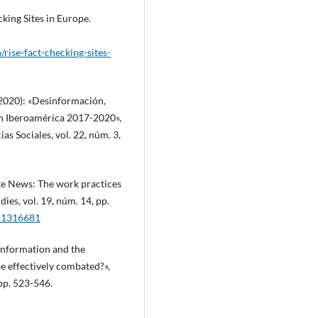
cking Sites in Europe.
h/rise-fact-checking-sites-
 (2020): «Desinformación,
 en Iberoamérica 2017-2020»,
as Sociales, vol. 22, núm. 3,
ake News: The work practices
ies, vol. 19, núm. 14, pp.
7.1316681
sinformation and the
e effectively combated?»,
pp. 523-546.