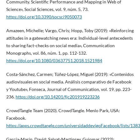
Community. Scientific Performance and Mapping in Web of
Science», Social Sciences, vol. 9, núm. 5, 73.
https://doi.org/10.3390/socsci9050073
Amazeen, Michelle; Vargo, Chris; Hopp, Toby (2019): «Reinforcing
attitudes in a gatewatching news era: Individual-level antecedents
to sharing fact-checks on social media», Communication
Monographs, vol. 86, núm. 1, pp. 112-132.
https://doi.org/10.1080/03637751.2018.1521984
Costa-Sánchez, Carmen; Túñez-López, Miguel (2019): «Contenidos
audiovisuales en social media. Análisis comparativo de Facebook
y Youtube», Fonseca, Journal of Communication, vol. 19, pp. 223-
236.
https://doi.org/10.14201/fjc201919223236
CrowdTangle Team (2020). CrowdTangle. Menlo Park, USA:
Facebook.
https://apps.crowdtangle.com/universidaddevigoFacebook/lists/138
García-Marín, David; Salvat-Martinrey, Guiomar (2022):