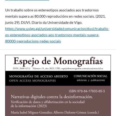
Un traballo sobre os estereotipos asociados aos trastornos
mentais supera as 80.000 reproducións en redes sociais. (2021,
junio 29). DUVI. Diario da Universidade de Vigo.
https://www.uvigo.gal/universidade/comunicacion/duvi/traballo-
os-estereotipos-asociados-aos-trastornos-mentais-supera-
80000-reproducions-redes-sociais