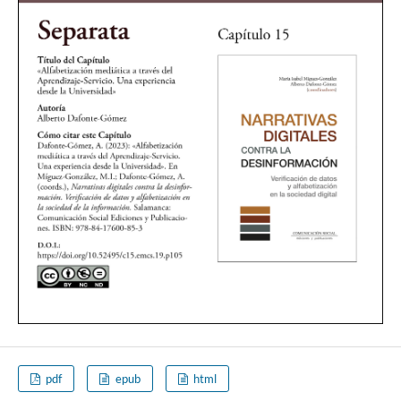
pdf
epub
html