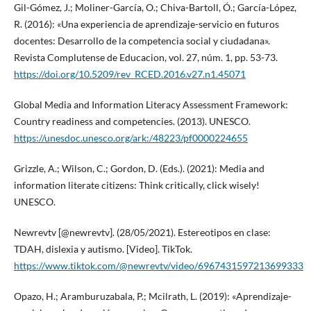
Gil-Gómez, J.; Moliner-García, O.; Chiva-Bartoll, Ó.; García-López,
R. (2016): «Una experiencia de aprendizaje-servicio en futuros
docentes: Desarrollo de la competencia social y ciudadana».
Revista Complutense de Educacion, vol. 27, núm. 1, pp. 53-73.
https://doi.org/10.5209/rev_RCED.2016.v27.n1.45071
Global Media and Information Literacy Assessment Framework:
Country readiness and competencies. (2013). UNESCO.
https://unesdoc.unesco.org/ark:/48223/pf0000224655
Grizzle, A.; Wilson, C.; Gordon, D. (Eds.). (2021): Media and
information literate citizens: Think critically, click wisely!
UNESCO.
Newrevtv [@newrevtv]. (28/05/2021). Estereotipos en clase:
TDAH, dislexia y autismo. [Video]. TikTok.
https://www.tiktok.com/@newrevtv/video/6967431597213699333
Opazo, H.; Aramburuzabala, P.; Mcilrath, L. (2019): «Aprendizaje-