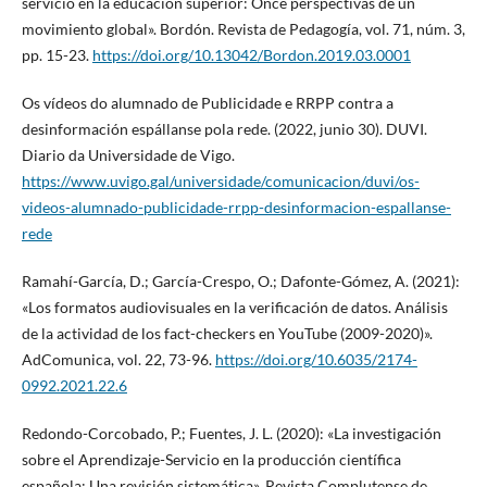
servicio en la educación superior: Once perspectivas de un
movimiento global». Bordón. Revista de Pedagogía, vol. 71, núm. 3,
pp. 15-23.
https://doi.org/10.13042/Bordon.2019.03.0001
Os vídeos do alumnado de Publicidade e RRPP contra a
desinformación espállanse pola rede. (2022, junio 30). DUVI.
Diario da Universidade de Vigo.
https://www.uvigo.gal/universidade/comunicacion/duvi/os-
videos-alumnado-publicidade-rrpp-desinformacion-espallanse-
rede
Ramahí-García, D.; García-Crespo, O.; Dafonte-Gómez, A. (2021):
«Los formatos audiovisuales en la verificación de datos. Análisis
de la actividad de los fact-checkers en YouTube (2009-2020)».
AdComunica, vol. 22, 73-96.
https://doi.org/10.6035/2174-
0992.2021.22.6
Redondo-Corcobado, P.; Fuentes, J. L. (2020): «La investigación
sobre el Aprendizaje-Servicio en la producción científica
española: Una revisión sistemática». Revista Complutense de