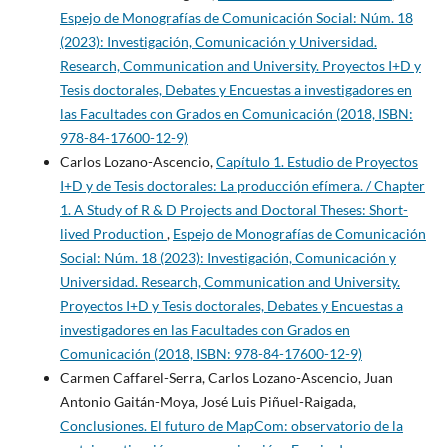
Espejo de Monografías de Comunicación Social: Núm. 18
(2023): Investigación, Comunicación y Universidad.
Research, Communication and University. Proyectos I+D y
Tesis doctorales, Debates y Encuestas a investigadores en
las Facultades con Grados en Comunicación (2018, ISBN:
978-84-17600-12-9)
Carlos Lozano-Ascencio,
Capítulo 1. Estudio de Proyectos
I+D y de Tesis doctorales: La producción efímera. / Chapter
1. A Study of R & D Projects and Doctoral Theses: Short-
lived Production
,
Espejo de Monografías de Comunicación
Social: Núm. 18 (2023): Investigación, Comunicación y
Universidad. Research, Communication and University.
Proyectos I+D y Tesis doctorales, Debates y Encuestas a
investigadores en las Facultades con Grados en
Comunicación (2018, ISBN: 978-84-17600-12-9)
Carmen Caffarel-Serra, Carlos Lozano-Ascencio, Juan
Antonio Gaitán-Moya, José Luis Piñuel-Raigada,
Conclusiones. El futuro de MapCom: observatorio de la