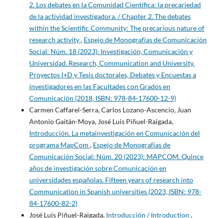
2. Los debates en la Comunidad Científica: la precariedad
de la actividad investigadora. / Chapter 2. The debates
within the Scientific Community: The precarious nature of
research activity
,
Espejo de Monografías de Comunicación
Social: Núm. 18 (2023): Investigación, Comunicación y
Universidad. Research, Communication and University.
Proyectos I+D y Tesis doctorales, Debates y Encuestas a
investigadores en las Facultades con Grados en
Comunicación (2018, ISBN: 978-84-17600-12-9)
Carmen Caffarel-Serra, Carlos Lozano-Ascencio, Juan
Antonio Gaitán-Moya, José Luis Piñuel-Raigada,
Introducción. La metainvestigación en Comunicación del
programa MapCom
,
Espejo de Monografías de
Comunicación Social: Núm. 20 (2023): MAPCOM. Quince
años de investigación sobre Comunicación en
universidades españolas. Fifteen years of research into
Communication in Spanish universities (2023, ISBN: 978-
84-17600-82-2)
José Luis Piñuel-Raigada,
Introducción / Introduction
,