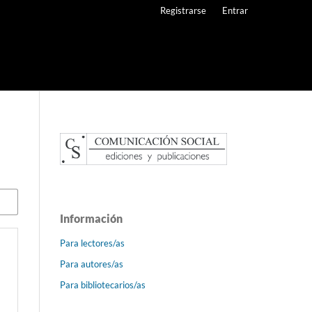
Registrarse
Entrar
Información
Para lectores/as
Para autores/as
Para bibliotecarios/as