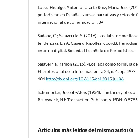
López Hidalgo, Antonio; Ufarte Ruiz, María José (201
periodismo en España. Nuevas narrativas y retos de f
internacional de comunicación, 34
Sádaba, C.; Salaverría, S. (2016). Los ‘labs’ de medio
tendencias. En A. Casero-Ripollés (coord.), Periodis
entorno digital. Sociedad Española de Periodística.
Salaverría, Ramón (2015). «Los labs como fórmula de
El profesional de la información, v. 24, n. 4, pp. 397-
404.
http://dx.doi.org/10.3145/epi.2015.jul.06
Schumpeter, Joseph-Alois (1934). The theory of ec
Brunswick, NJ: Transaction Publishers. ISBN: 0 878
Artículos más leídos del mismo autor/a