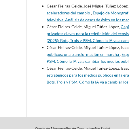
César Fieiras-Ceide, José Miguel Túñez-López
aceleradores del cambio
,
Espejo de Monografí
televisiva. Análisis de casos de éxito en los
César Fieiras-Ceide, Miguel Túñez-López,
Capí
privados: claves para la redefinición del ecosi
(2025): Bots, Trols y PSM. Cómo la IA va a ca
César Fieiras-Ceide, Miguel Túñez-López, Isa
públicos: una transformación en marcha
,
Espe
PSM. Cómo la IA va a cambiar los medios púb
César Fieiras-Ceide, Miguel Túñez-López, Isa
estratégicos para los medios públicos en la era
Bots, Trols y PSM. Cómo la IA va a cambiar l
Espejo de Monografías de Comunicación Social