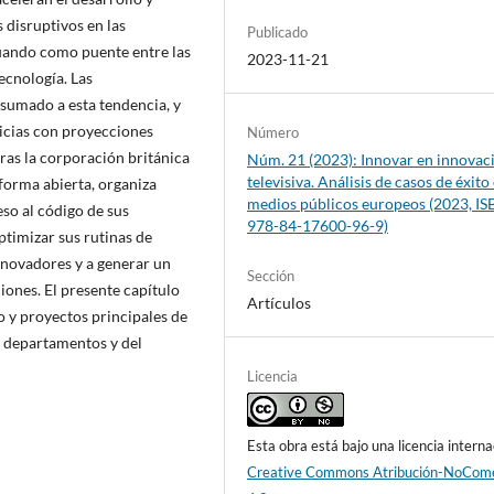
 disruptivos en las
Publicado
tuando como puente entre las
2023-11-21
ecnología. Las
 sumado a esta tendencia, y
ticias con proyecciones
Número
ras la corporación británica
Núm. 21 (2023): Innovar en innovac
televisiva. Análisis de casos de éxito
forma abierta, organiza
medios públicos europeos (2023, IS
so al código de sus
978-84-17600-96-9)
ptimizar sus rutinas de
innovadores y a generar un
Sección
ones. El presente capítulo
Artículos
o y proyectos principales de
os departamentos y del
Licencia
Esta obra está bajo una licencia interna
Creative Commons Atribución-NoCome