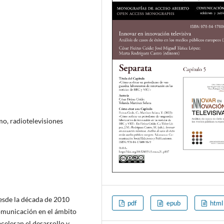
mo, radiotelevisiones
esde la década de 2010
pdf
epub
html
municación en el ámbito
celeran el desarrollo y