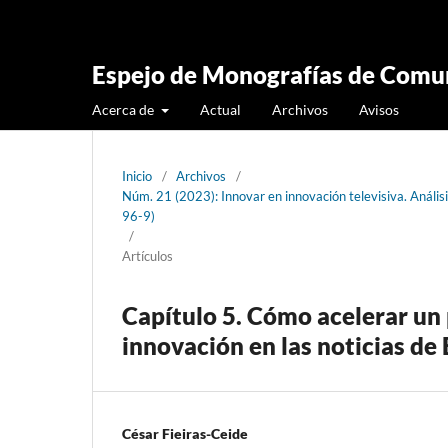
Espejo de Monografías de Comun
Acerca de
Actual
Archivos
Avisos
Inicio
/
Archivos
/
Núm. 21 (2023): Innovar en innovación televisiva. Análi
96-9)
/
Artículos
Capítulo 5. Cómo acelerar un
innovación en las noticias de
César Fieiras-Ceide