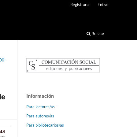
Registrarse
Entrar
Buscar
600-
de
Información
Para lectores/as
Para autores/as
Para bibliotecarios/as