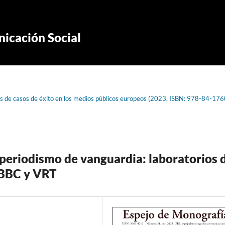
icación Social
sis de casos de éxito en los medios públicos europeos (2023, ISBN: 978-84-17
 periodismo de vanguardia: laboratorios 
 BBC y VRT