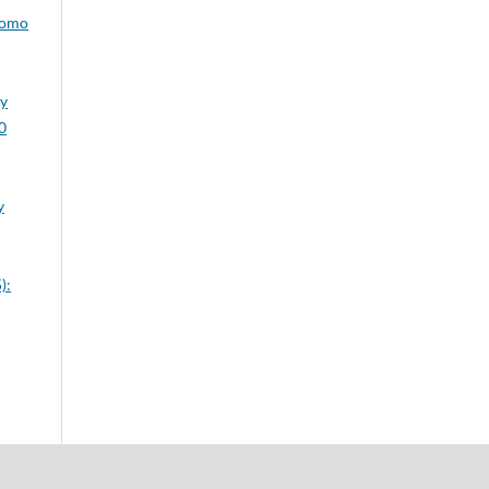
como
 y
0
y
):