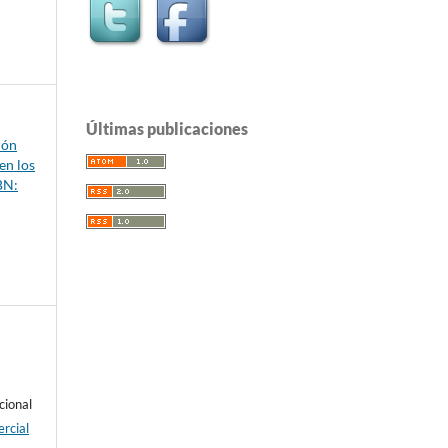
Últimas publicaciones
ión
 en los
BN:
cional
rcial