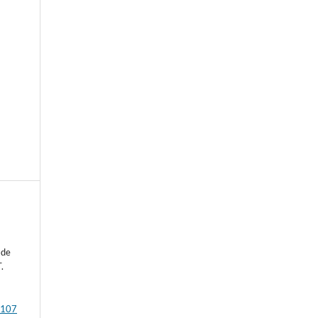
e
 de
.
n
p107