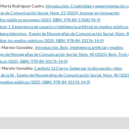
, Marta Rodríguez-Castro,
Introducción. Creatividad y experimentación 
as de Comunicación Social: Núm. 21 (2023): Innovar en innovación
 medios públicos europeos (2023, ISBN: 978-84-17600-96-9)
tulo 1. Experiencia de usuario e inteligencia artificial en medios públicos
stema televisivo
,
Espejo de Monografías de Comunicación Social: Núm. 4
mbiar los medios públicos (2025, ISBN: 978-84-10176-14-0)
ac Maroto-González ,
Introducción. Bots, inteligencia artificial y medios
jo de Monografías de Comunicación Social: Núm. 40 (2025): Bots, Trols 
licos (2025, ISBN: 978-84-10176-14-0)
ac Maroto-González,
Capítulo 12.Cierre. Gobernar la disrupción: retos
 de la IA
,
Espejo de Monografías de Comunicación Social: Núm. 40 (2025
os medios públicos (2025, ISBN: 978-84-10176-14-0)