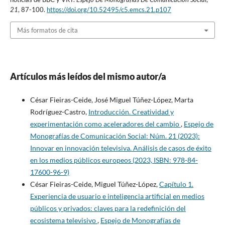
21
, 87-100.
https://doi.org/10.52495/c5.emcs.21.p107
Más formatos de cita
Artículos más leídos del mismo autor/a
César Fieiras-Ceide, José Miguel Túñez-López, Marta
Rodríguez-Castro,
Introducción. Creatividad y
experimentación como aceleradores del cambio
,
Espejo de
Monografías de Comunicación Social: Núm. 21 (2023):
Innovar en innovación televisiva. Análisis de casos de éxito
en los medios públicos europeos (2023, ISBN: 978-84-
17600-96-9)
César Fieiras-Ceide, Miguel Túñez-López,
Capítulo 1.
Experiencia de usuario e inteligencia artificial en medios
públicos y privados: claves para la redefinición del
ecosistema televisivo
,
Espejo de Monografías de