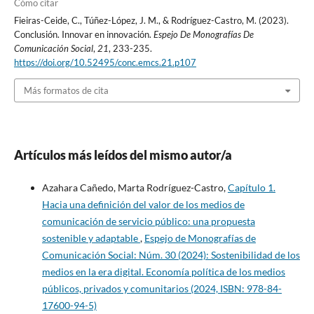
Cómo citar
Fieiras-Ceide, C., Túñez-López, J. M., & Rodríguez-Castro, M. (2023).
Conclusión. Innovar en innovación.
Espejo De Monografías De
Comunicación Social
,
21
, 233-235.
https://doi.org/10.52495/conc.emcs.21.p107
Más formatos de cita
Artículos más leídos del mismo autor/a
Azahara Cañedo, Marta Rodríguez-Castro,
Capítulo 1.
Hacia una definición del valor de los medios de
comunicación de servicio público: una propuesta
sostenible y adaptable
,
Espejo de Monografías de
Comunicación Social: Núm. 30 (2024): Sostenibilidad de los
medios en la era digital. Economía política de los medios
públicos, privados y comunitarios (2024, ISBN: 978-84-
17600-94-5)