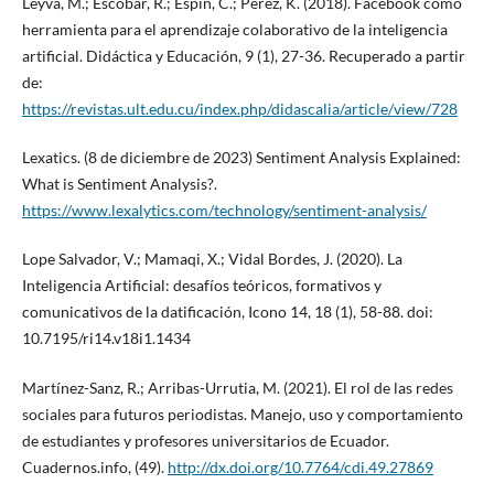
Leyva, M.; Escobar, R.; Espín, C.; Pérez, K. (2018). Facebook como
herramienta para el aprendizaje colaborativo de la inteligencia
artificial. Didáctica y Educación, 9 (1), 27-36. Recuperado a partir
de:
https://revistas.ult.edu.cu/index.php/didascalia/article/view/728
Lexatics. (8 de diciembre de 2023) Sentiment Analysis Explained:
What is Sentiment Analysis?.
https://www.lexalytics.com/technology/sentiment-analysis/
Lope Salvador, V.; Mamaqi, X.; Vidal Bordes, J. (2020). La
Inteligencia Artificial: desafíos teóricos, formativos y
comunicativos de la datificación, Icono 14, 18 (1), 58-88. doi:
10.7195/ri14.v18i1.1434
Martínez-Sanz, R.; Arribas-Urrutia, M. (2021). El rol de las redes
sociales para futuros periodistas. Manejo, uso y comportamiento
de estudiantes y profesores universitarios de Ecuador.
Cuadernos.info, (49).
http://dx.doi.org/10.7764/cdi.49.27869