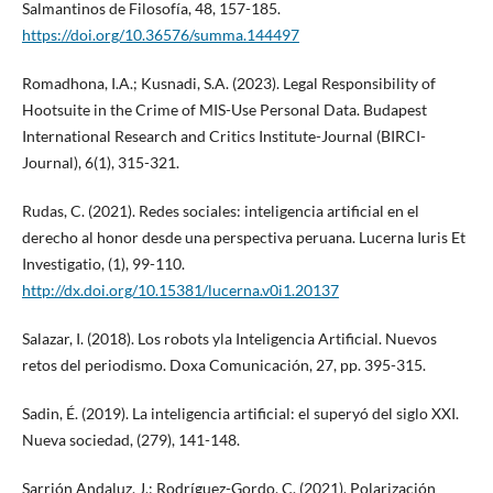
Salmantinos de Filosofía, 48, 157-185.
https://doi.org/10.36576/summa.144497
Romadhona, I.A.; Kusnadi, S.A. (2023). Legal Responsibility of
Hootsuite in the Crime of MIS-Use Personal Data. Budapest
International Research and Critics Institute-Journal (BIRCI-
Journal), 6(1), 315-321.
Rudas, C. (2021). Redes sociales: inteligencia artificial en el
derecho al honor desde una perspectiva peruana. Lucerna Iuris Et
Investigatio, (1), 99-110.
http://dx.doi.org/10.15381/lucerna.v0i1.20137
Salazar, I. (2018). Los robots yla Inteligencia Artificial. Nuevos
retos del periodismo. Doxa Comunicación, 27, pp. 395-315.
Sadin, É. (2019). La inteligencia artificial: el superyó del siglo XXI.
Nueva sociedad, (279), 141-148.
Sarrión Andaluz, J.; Rodríguez-Gordo, C. (2021). Polarización