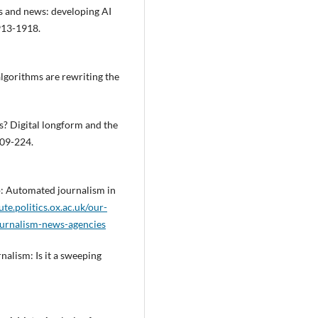
ms and news: developing AI
1913-1918.
lgorithms are rewriting the
s? Digital longform and the
209-224.
p: Automated journalism in
ute.politics.ox.ac.uk/our-
urnalism-news-agencies
urnalism: Is it a sweeping