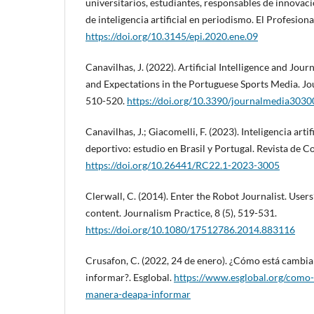
universitarios, estudiantes, responsables de innovaci
de inteligencia artificial en periodismo. El Profesion
https://doi.org/10.3145/epi.2020.ene.09
Canavilhas, J. (2022). Artificial Intelligence and Jou
and Expectations in the Portuguese Sports Media. Jou
510-520.
https://doi.org/10.3390/journalmedia303
Canavilhas, J.; Giacomelli, F. (2023). Inteligencia arti
deportivo: estudio en Brasil y Portugal. Revista de C
https://doi.org/10.26441/RC22.1-2023-3005
Clerwall, C. (2014). Enter the Robot Journalist. User
content. Journalism Practice, 8 (5), 519-531.
https://doi.org/10.1080/17512786.2014.883116
Crusafon, C. (2022, 24 de enero). ¿Cómo está cambia
informar?. Esglobal.
https://www.esglobal.org/como-
manera-deapa-informar