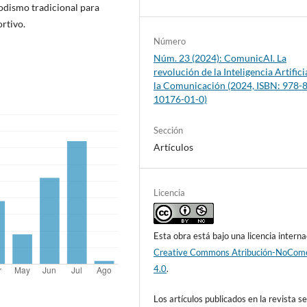
odismo tradicional para
ortivo.
Número
Núm. 23 (2024): ComunicAI. La
revolución de la Inteligencia Artifici
la Comunicación (2024, ISBN: 978-
10176-01-0)
Sección
Artículos
Licencia
Esta obra está bajo una licencia interna
Creative Commons Atribución-NoCome
4.0
.
Los artículos publicados en la revista s