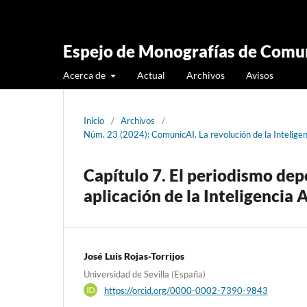
Espejo de Monografías de Comun
Acerca de
Actual
Archivos
Avisos
Inicio
/
Archivos
/
Núm. 23 (2024): ComunicAI. La revolución de la Intelige
Capítulo 7. El periodismo dep
aplicación de la Inteligencia A
José Luis Rojas-Torrijos
Universidad de Sevilla (España)
https://orcid.org/0000-0002-7390-9843