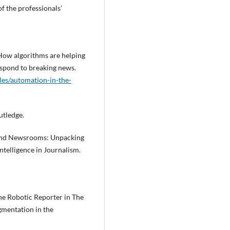
of the professionals’
How algorithms are helping
espond to breaking news.
cles/automation-in-the-
utledge.
s and Newsrooms: Unpacking
Intelligence in Journalism.
The Robotic Reporter in The
mentation in the