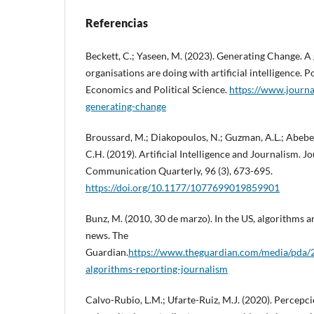
Referencias
Beckett, C.; Yaseen, M. (2023). Generating Change. A
organisations are doing with artificial intelligence. 
Economics and Political Science.
https://www.journa
generating-change
Broussard, M.; Diakopoulos, N.; Guzman, A.L.; Abeb
C.H. (2019). Artificial Intelligence and Journalism. 
Communication Quarterly, 96 (3), 673-695.
https://doi.org/10.1177/1077699019859901
Bunz, M. (2010, 30 de marzo). In the US, algorithms a
news. The
Guardian.
https://www.theguardian.com/media/pda/2
algorithms-reporting-journalism
Calvo-Rubio, L.M.; Ufarte-Ruiz, M.J. (2020). Percepc