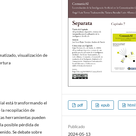
matizado, visualización de
ertura
cial está transformando el
pdf
epub
html
la recopilación de
stas herramientas pueden
 la posible pérdida de
Publicado
enido. Se debate sobre
2024-05-13