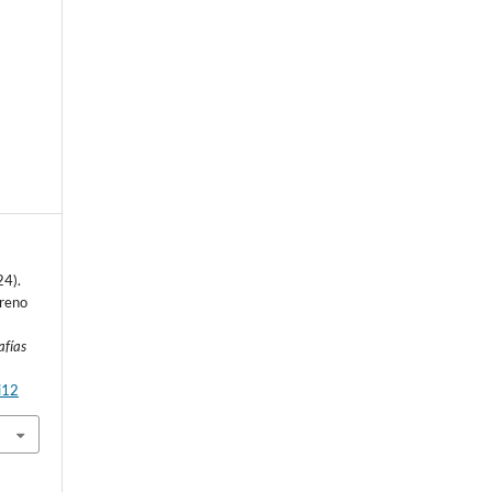
24).
rreno
afías
i12