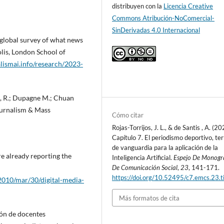
distribuyen con la
Licencia Creative
Commons Atribución-NoComercial-
SinDerivadas 4.0 Internacional
 global survey of what news
Polis, London School of
lismai.info/research/2023-
e, R.; Dupagne M.; Chuan
Journalism & Mass
Cómo citar
Rojas-Torrijos, J. L., & de Santis , A. (20
Capítulo 7. El periodismo deportivo, te
de vanguardia para la aplicación de la
re already reporting the
Inteligencia Artificial.
Espejo De Monogr
De Comunicación Social
,
23
, 141-171.
https://doi.org/10.52495/c7.emcs.23.t
010/mar/30/digital-media-
Más formatos de cita
ión de docentes