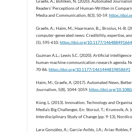
Graefe, A.; Bohlken, N. (2020). Automated Journalis
Readers’ Perceptions of Human-Written in Compari
Media and Communication, 8(3), 50-59.
https://doi.
Graefe, A.; Haim, M.; Haarmann, B.,; Brosius, H.-B. (
computer-generated news: Credibility, expertise, and
(5), 595-610.
https://doi.org/10.1177/14648849166
Guzman A.L.; Lewis S.C. (2020). Artificial intellige
human-machine communication research agenda. New
70-86.
https://doi.org/10.1177/1461444819858691
Haim, M.; Graefe, A. (2017). Automated News. Better
Journalism, 5(8), 1044-1059.
https://doi.org/10.10
Küng, L. (2013). Innovation, Technology and Organis
Media’s Big Challenges. En: Storsul, T.; Krumsvik, A. 
Interdisciplinary Study of Change (pp. 9-13), Nordic
Lara-González, A.; García-Avilés, J.A.; Arias-Robles, 