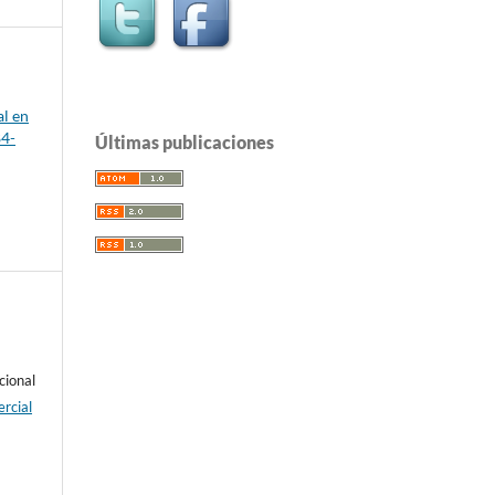
al en
84-
Últimas publicaciones
cional
rcial
e