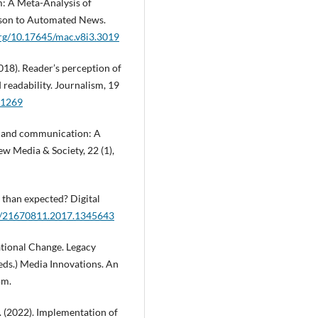
m: A Meta-Analysis of
son to Automated News.
org/10.17645/mac.v8i3.3019
2018). Reader’s perception of
 readability. Journalism, 19
41269
nce and communication: A
 Media & Society, 22 (1),
 than expected? Digital
80/21670811.2017.1345643
ational Change. Legacy
(eds.) Media Innovations. An
om.
F. (2022). Implementation of