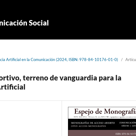
icación Social
ncia Artificial en la Comunicación (2024, ISBN: 978-84-10176-01-0)
/
Artícu
ortivo, terreno de vanguardia para la
rtificial