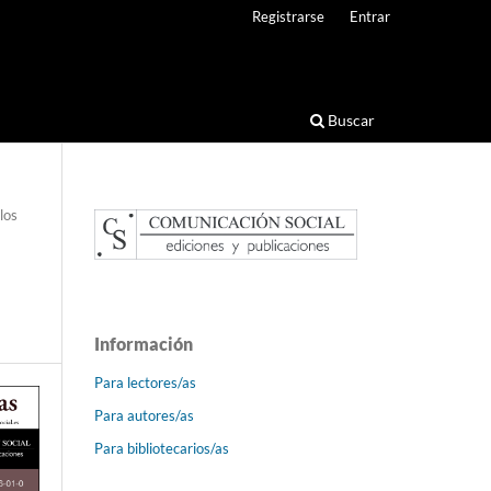
Registrarse
Entrar
Buscar
los
Información
Para lectores/as
Para autores/as
Para bibliotecarios/as