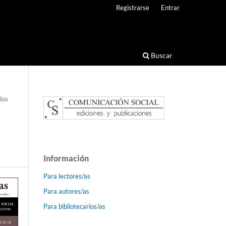
Registrarse
Entrar
Buscar
los
Información
Para lectores/as
Para autores/as
Para bibliotecarios/as