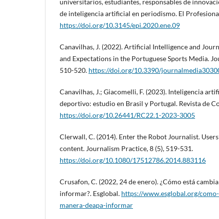
universitarios, estudiantes, responsables de innovaci
de inteligencia artificial en periodismo. El Profesion
https://doi.org/10.3145/epi.2020.ene.09
Canavilhas, J. (2022). Artificial Intelligence and Jou
and Expectations in the Portuguese Sports Media. Jou
510-520.
https://doi.org/10.3390/journalmedia303
Canavilhas, J.; Giacomelli, F. (2023). Inteligencia arti
deportivo: estudio en Brasil y Portugal. Revista de C
https://doi.org/10.26441/RC22.1-2023-3005
Clerwall, C. (2014). Enter the Robot Journalist. User
content. Journalism Practice, 8 (5), 519-531.
https://doi.org/10.1080/17512786.2014.883116
Crusafon, C. (2022, 24 de enero). ¿Cómo está cambia
informar?. Esglobal.
https://www.esglobal.org/como-
manera-deapa-informar