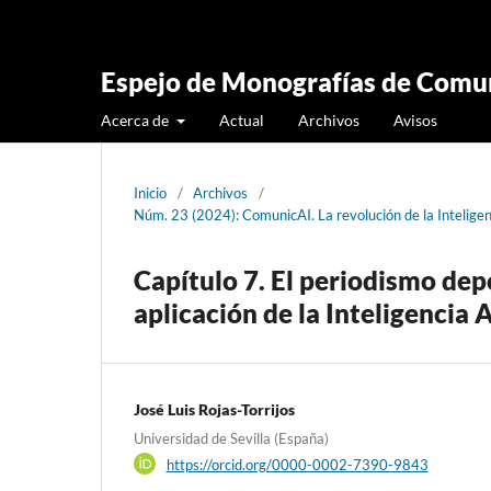
Espejo de Monografías de Comun
Acerca de
Actual
Archivos
Avisos
Inicio
/
Archivos
/
Núm. 23 (2024): ComunicAI. La revolución de la Intelige
Capítulo 7. El periodismo dep
aplicación de la Inteligencia A
José Luis Rojas-Torrijos
Universidad de Sevilla (España)
https://orcid.org/0000-0002-7390-9843