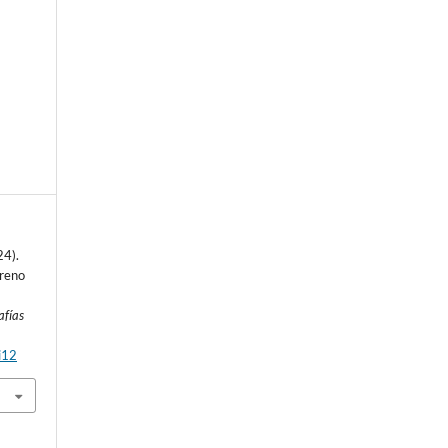
24).
rreno
afías
i12