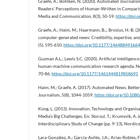
Graefe, A.; Bohlken, N. (2020). Automated Journalis
Readers’ Perceptions of Human-Written in Compari
Media and Communication, 8(3), 50-59.
https://doi.
Graefe, A.; Haim, M.; Haarmann, B.,; Brosius, H.-B. (
computer-generated news: Credibility, expertise, and
(5), 595-610.
https://doi.org/10.1177/14648849166
Guzman A.L.; Lewis S.C. (2020). Artificial intellige
human-machine communication research agenda. New
70-86.
https://doi.org/10.1177/1461444819858691
Haim, M.; Graefe, A. (2017). Automated News. Better
Journalism, 5(8), 1044-1059.
https://doi.org/10.10
Küng, L. (2013). Innovation, Technology and Organis
Media’s Big Challenges. En: Storsul, T.; Krumsvik, A. 
Interdisciplinary Study of Change (pp. 9-13), Nordic
Lara-González, A.; García-Avilés, J.A.; Arias-Robles, 