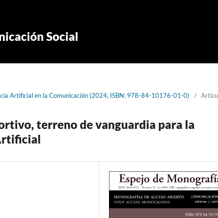
icación Social
ncia Artificial en la Comunicación (2024, ISBN: 978-84-10176-01-0)
/
Artícu
ortivo, terreno de vanguardia para la
rtificial