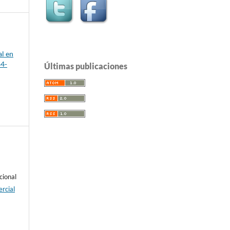
al en
84-
Últimas publicaciones
cional
rcial
e