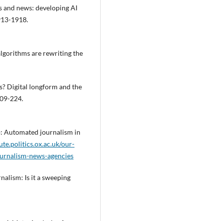
ms and news: developing AI
1913-1918.
lgorithms are rewriting the
s? Digital longform and the
209-224.
p: Automated journalism in
ute.politics.ox.ac.uk/our-
urnalism-news-agencies
urnalism: Is it a sweeping