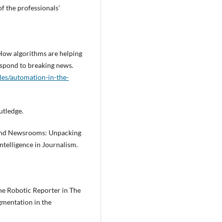
of the professionals’
How algorithms are helping
espond to breaking news.
cles/automation-in-the-
utledge.
s and Newsrooms: Unpacking
Intelligence in Journalism.
The Robotic Reporter in The
mentation in the