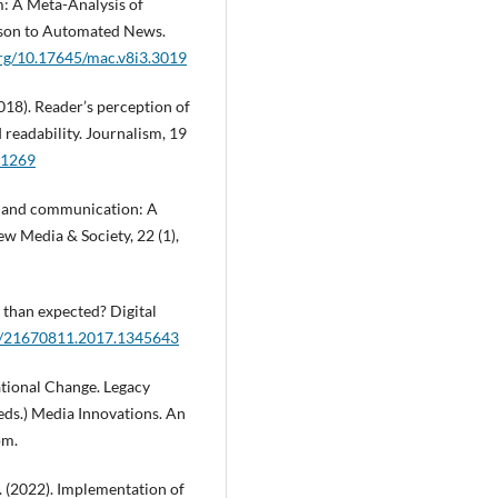
m: A Meta-Analysis of
son to Automated News.
org/10.17645/mac.v8i3.3019
2018). Reader’s perception of
 readability. Journalism, 19
41269
nce and communication: A
 Media & Society, 22 (1),
 than expected? Digital
80/21670811.2017.1345643
ational Change. Legacy
(eds.) Media Innovations. An
om.
F. (2022). Implementation of