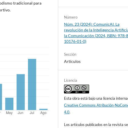
odismo tradicional para
ortivo.
Número
Núm. 23 (2024): ComunicAI. La
revolución de la Inteligencia Artifici
la Comunicación (2024, ISBN: 978-
10176-01-0)
Sección
Artículos
Licencia
Esta obra está bajo una licencia interna
Creative Commons Atribución-NoCome
4.0
.
Los artículos publicados en la revista s