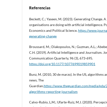
Referencias
Beckett, C.; Yaseen, M. (2023). Generating Change. A
organisations are doing with artificial intelligence. 
Economics and Political Science.
https://www.journa
generating-change
Broussard, M.; Diakopoulos, N.; Guzman, A.L.; Abeb
C.H. (2019). Artificial Intelligence and Journalism. 
Communication Quarterly, 96 (3), 673-695.
https://doi.org/10.1177/1077699019859901
Bunz, M. (2010, 30 de marzo). In the US, algorithms a
news. The
Guardian.
https://www.theguardian.com/media/pda/2
algorithms-reporting-journalism
Calvo-Rubio, L.M.; Ufarte-Ruiz, M.J. (2020). Percepc