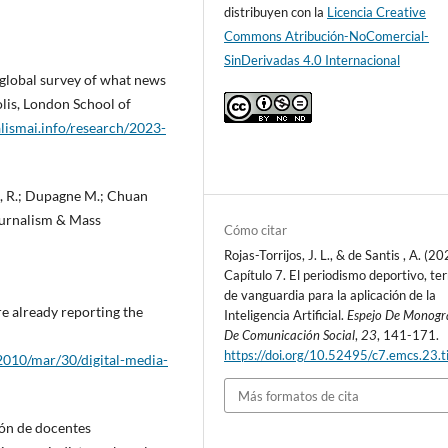
distribuyen con la
Licencia Creative
Commons Atribución-NoComercial-
SinDerivadas 4.0 Internacional
 global survey of what news
Polis, London School of
lismai.info/research/2023-
e, R.; Dupagne M.; Chuan
Journalism & Mass
Cómo citar
Rojas-Torrijos, J. L., & de Santis , A. (20
Capítulo 7. El periodismo deportivo, te
de vanguardia para la aplicación de la
re already reporting the
Inteligencia Artificial.
Espejo De Monogr
De Comunicación Social
,
23
, 141-171.
https://doi.org/10.52495/c7.emcs.23.t
010/mar/30/digital-media-
Más formatos de cita
ión de docentes