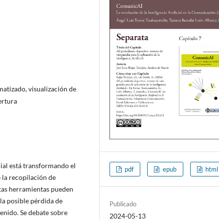
matizado, visualización de
ertura
cial está transformando el
pdf
epub
html
la recopilación de
stas herramientas pueden
 la posible pérdida de
Publicado
enido. Se debate sobre
2024-05-13