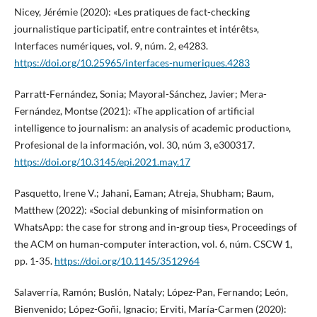
Nicey, Jérémie (2020): «Les pratiques de fact-checking
journalistique participatif, entre contraintes et intérêts»,
Interfaces numériques, vol. 9, núm. 2, e4283.
https://doi.org/10.25965/interfaces-numeriques.4283
Parratt-Fernández, Sonia; Mayoral-Sánchez, Javier; Mera-
Fernández, Montse (2021): «The application of artificial
intelligence to journalism: an analysis of academic production»,
Profesional de la información, vol. 30, núm 3, e300317.
https://doi.org/10.3145/epi.2021.may.17
Pasquetto, Irene V.; Jahani, Eaman; Atreja, Shubham; Baum,
Matthew (2022): «Social debunking of misinformation on
WhatsApp: the case for strong and in-group ties», Proceedings of
the ACM on human-computer interaction, vol. 6, núm. CSCW 1,
pp. 1-35.
https://doi.org/10.1145/3512964
Salaverría, Ramón; Buslón, Nataly; López-Pan, Fernando; León,
Bienvenido; López-Goñi, Ignacio; Erviti, María-Carmen (2020):