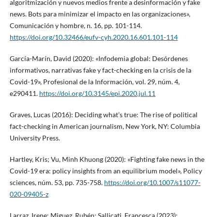
algoritmización y nuevos medios frente a desinformación y fake
news. Bots para minimizar el impacto en las organizaciones»,
Comunicación y hombre, n. 16, pp. 101-114.
https://doi.org/10.32466/eufv-cyh.2020.16.601.101-114
García-Marín, David (2020): «Infodemia global: Desórdenes
informativos, narrativas fake y fact-checking en la crisis de la
Covid-19», Profesional de la Información, vol. 29, núm. 4,
e290411.
https://doi.org/10.3145/epi.2020.jul.11
Graves, Lucas (2016): Deciding what’s true: The rise of political
fact-checking in American journalism, New York, NY: Columbia
University Press.
Hartley, Kris; Vu, Minh Khuong (2020): «Fighting fake news in the
Covid-19 era: policy insights from an equilibrium model», Policy
sciences, núm. 53, pp. 735-758.
https://doi.org/10.1007/s11077-
020-09405-z
Larraz, Irene; Miguez, Rubén; Sallicati, Francesca (2023):