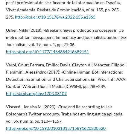
perfil profesional del verificador de la información en España»,
Vivat Academia. Revista de Comunicación, núm. 155, pp. 265-
295.
http://doi.org/10.15178/va.2022.155.e1365
Usher, Nikki (2018): «Breaking news production processes in US
metropolitan newspapers: Immediacy and journalistic authority»,
Journalism, vol. 19, núm. 1, pp. 21-36.
https://doi.org/10.1177/1464884916689151
Varol, Onur; Ferrara, Emilio; Davis, Clayton A.; Menczer, Filippo;
Flammini, Alessandro (2017): «Online Human-Bot Interactions:
Detection, Estimation, and Characterization». En: Proc. Intl. AAAI
Conf. on Web and Social Media (ICWSM), pp. 280-289.
https://arxiv.org/abs/1703.03107
Viscardi, Janaisa M. (2020): «True and lie according to Jair
Bolsonaro’s Twitter account», Trabalhos em linguística aplicada,
vol. 59, núm. 2, pp. 1134-1157.
https://doi.org/10.1590/01031813715891620200520