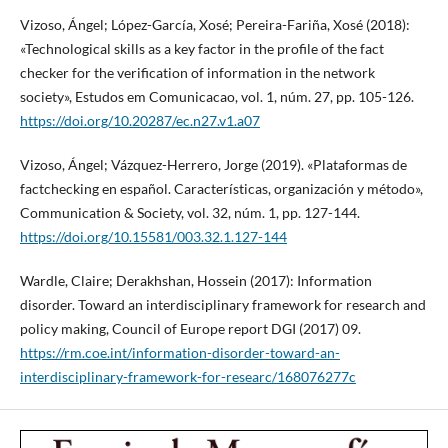
Vizoso, Ángel; López-García, Xosé; Pereira-Fariña, Xosé (2018):
«Technological skills as a key factor in the profile of the fact
checker for the verification of information in the network
society», Estudos em Comunicacao, vol. 1, núm. 27, pp. 105-126.
https://doi.org/10.20287/ec.n27.v1.a07
Vizoso, Ángel; Vázquez-Herrero, Jorge (2019). «Plataformas de
factchecking en español. Características, organización y método»,
Communication & Society, vol. 32, núm. 1, pp. 127-144.
https://doi.org/10.15581/003.32.1.127-144
Wardle, Claire; Derakhshan, Hossein (2017): Information
disorder. Toward an interdisciplinary framework for research and
policy making, Council of Europe report DGI (2017) 09.
https://rm.coe.int/information-disorder-toward-an-
interdisciplinary-framework-for-researc/168076277c