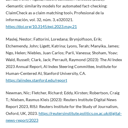
«Semantic similarity models for automated fact-checking:
ClaimCheck as a claim matching tool», Profesional de la
información, vol. 32, núm. 3, e320321.
https://doi.org/10.3145/epi.2023.may.21
Maslej, Nestor; Fattorini, Loredana; Brynjolfsson, Erik;
Etchemendy, John; Ligett, Katrina; Lyons, Terah; Manyika, James;
Ngo, Helen; Niebles, Juan Carlos; Parli, Vanessa; Shoham, Yoav;
Wald, Russell; Clark, Jack; Perrault, Raymond (2023): The AI Index
2023 Annual Report, AI Index Steering Committee, Institute for
Human-Centered AI, Stanford University, CA.
https://aiindex.stanford.edu/report
Newman, Nic; Fletcher, Richard; Eddy, Kirsten; Robertson, Craig
T.; Nielsen, Rasmus Kleis (2023): Reuters Institute Digital News
Report 2023, RISJ: Reuters Institute for the Study of Journalism,
Oxford, UK, 2023.
https://reutersinstitute.politics.ox.ac.uk/digital-
news-report/2023