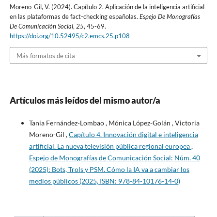
Moreno-Gil, V. (2024). Capítulo 2. Aplicación de la inteligencia artificial
en las plataformas de fact-checking españolas.
Espejo De Monografías
De Comunicación Social
,
25
, 45-69.
https://doi.org/10.52495/c2.emcs.25.p108
Más formatos de cita
Artículos más leídos del mismo autor/a
Tania Fernández-Lombao , Mónica López-Golán , Victoria
Moreno-Gil ,
Capítulo 4. Innovación digital e inteligencia
artificial. La nueva televisión pública regional europea
,
Espejo de Monografías de Comunicación Social: Núm. 40
(2025): Bots, Trols y PSM. Cómo la IA va a cambiar los
medios públicos (2025, ISBN: 978-84-10176-14-0)