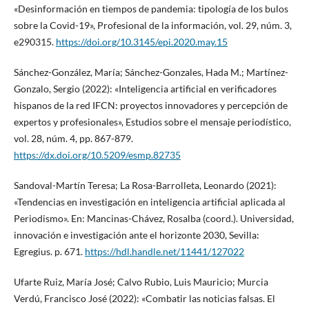
«Desinformación en tiempos de pandemia: tipología de los bulos
sobre la Covid-19», Profesional de la información, vol. 29, núm. 3,
e290315.
https://doi.org/10.3145/epi.2020.may.15
Sánchez-González, María; Sánchez-Gonzales, Hada M.; Martínez-
Gonzalo, Sergio (2022): «Inteligencia artificial en verificadores
hispanos de la red IFCN: proyectos innovadores y percepción de
expertos y profesionales», Estudios sobre el mensaje periodístico,
vol. 28, núm. 4, pp. 867-879.
https://dx.doi.org/10.5209/esmp.82735
Sandoval-Martín Teresa; La Rosa-Barrolleta, Leonardo (2021):
«Tendencias en investigación en inteligencia artificial aplicada al
Periodismo». En: Mancinas-Chávez, Rosalba (coord.). Universidad,
innovación e investigación ante el horizonte 2030, Sevilla:
Egregius. p. 671.
https://hdl.handle.net/11441/127022
Ufarte Ruiz, María José; Calvo Rubio, Luis Mauricio; Murcia
Verdú, Francisco José (2022): «Combatir las noticias falsas. El