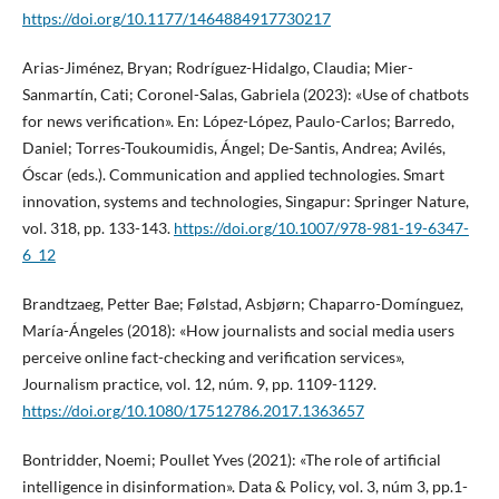
https://doi.org/10.1177/1464884917730217
Arias-Jiménez, Bryan; Rodríguez-Hidalgo, Claudia; Mier-
Sanmartín, Cati; Coronel-Salas, Gabriela (2023): «Use of chatbots
for news verification». En: López-López, Paulo-Carlos; Barredo,
Daniel; Torres-Toukoumidis, Ángel; De-Santis, Andrea; Avilés,
Óscar (eds.). Communication and applied technologies. Smart
innovation, systems and technologies, Singapur: Springer Nature,
vol. 318, pp. 133-143.
https://doi.org/10.1007/978-981-19-6347-
6_12
Brandtzaeg, Petter Bae; Følstad, Asbjørn; Chaparro-Domínguez,
María-Ángeles (2018): «How journalists and social media users
perceive online fact-checking and verification services»,
Journalism practice, vol. 12, núm. 9, pp. 1109-1129.
https://doi.org/10.1080/17512786.2017.1363657
Bontridder, Noemi; Poullet Yves (2021): «The role of artificial
intelligence in disinformation». Data & Policy, vol. 3, núm 3, pp.1-