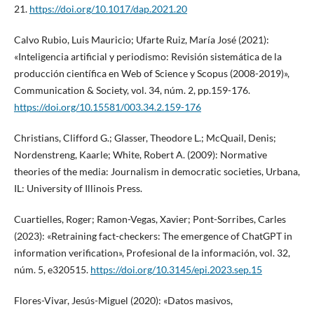
21.
https://doi.org/10.1017/dap.2021.20
Calvo Rubio, Luis Mauricio; Ufarte Ruiz, María José (2021):
«Inteligencia artificial y periodismo: Revisión sistemática de la
producción científica en Web of Science y Scopus (2008-2019)»,
Communication & Society, vol. 34, núm. 2, pp.159-176.
https://doi.org/10.15581/003.34.2.159-176
Christians, Clifford G.; Glasser, Theodore L.; McQuail, Denis;
Nordenstreng, Kaarle; White, Robert A. (2009): Normative
theories of the media: Journalism in democratic societies, Urbana,
IL: University of Illinois Press.
Cuartielles, Roger; Ramon-Vegas, Xavier; Pont-Sorribes, Carles
(2023): «Retraining fact-checkers: The emergence of ChatGPT in
information verification», Profesional de la información, vol. 32,
núm. 5, e320515.
https://doi.org/10.3145/epi.2023.sep.15
Flores-Vivar, Jesús-Miguel (2020): «Datos masivos,