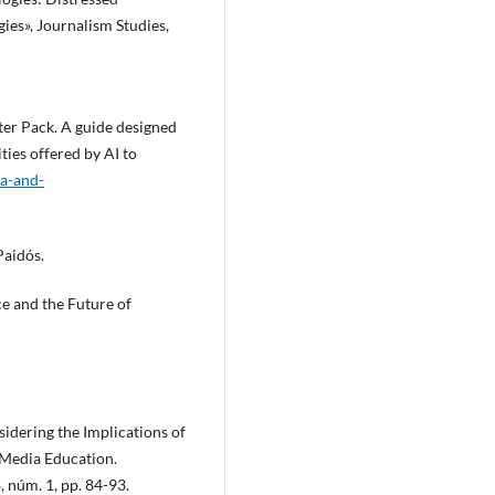
gies», Journalism Studies,
rter Pack. A guide designed
ties offered by AI to
ia-and-
Paidós.
ce and the Future of
sidering the Implications of
d Media Education.
 núm. 1, pp. 84-93.