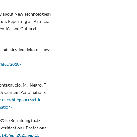
w about New Technologies».
ors Reporting on Artificial
entific and Cultural
An industry-led debate: How
/files/2018-
Montagnuolo, M.; Negro, F.
n & Content Automation».
.eu/whitepapers/ai-in-
mation/
023). «Retraining fact-
erification». Profesional
.3145/epi.2023.sep.15