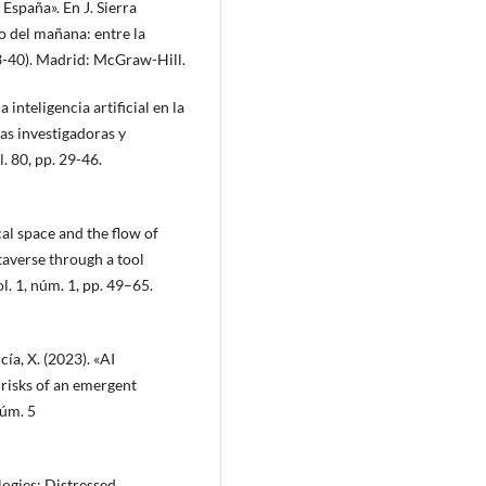
España». En J. Sierra
o del mañana: entre la
 23-40). Madrid: McGraw-Hill.
inteligencia artificial en la
as investigadoras y
. 80, pp. 29-46.
al space and the flow of
averse through a tool
l. 1, núm. 1, pp. 49–65.
ía, X. (2023). «AI
 risks of an emergent
núm. 5
logies: Distressed