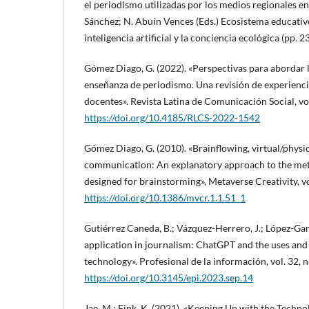
el periodismo utilizadas por los medios regionales en 
Sánchez; N. Abuín Vences (Eds.) Ecosistema educativ
inteligencia artificial y la conciencia ecológica (pp.
Gómez Diago, G. (2022). «Perspectivas para abordar la 
enseñanza de periodismo. Una revisión de experienci
docentes». Revista Latina de Comunicación Social, vol
https://doi.org/10.4185/RLCS-2022-1542
Gómez Diago, G. (2010). «Brainflowing, virtual/physic
communication: An explanatory approach to the met
designed for brainstorming», Metaverse Creativity, vo
https://doi.org/10.1386/mvcr.1.1.51_1
Gutiérrez Caneda, B.; Vázquez-Herrero, J.; López-Garc
application in journalism: ChatGPT and the uses and
technology». Profesional de la información, vol. 32, 
https://doi.org/10.3145/epi.2023.sep.14
Jae, M.; Fink, K. (2021). «Keeping Up with the Techno