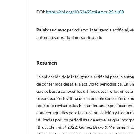
DOI:
https://doi.org/10.52495/c4.emcs.25.p108
Palabras clave:
periodismo, inteligencia artificial, 
automatizados, doblaje, subtitulado
Resumen
La aplicación de la inteligencia artificial para la au
de contenidos desafía la actividad periodística. En 
que se busca conocer los últimos desarrollos en esta
preocupación legítima por la posible supresión de pu
oportuno revisar estas herramientas. Específicament
conocer aquellas para la creación, edición y traducci
utilizadas por los periodistas de entre las que incorpo
(Bruccoleri
et al
. 2022; Gómez Diago & Martínez Nicol