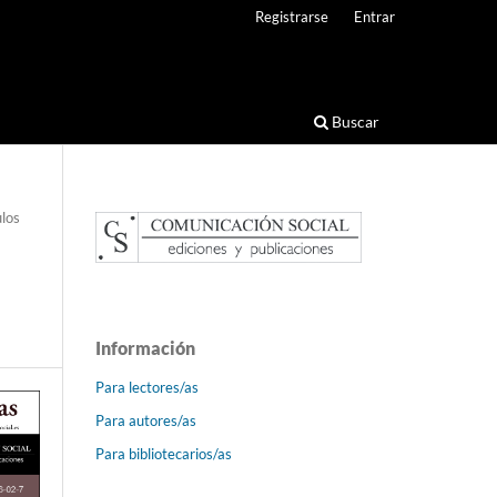
Registrarse
Entrar
Buscar
ulos
Información
Para lectores/as
Para autores/as
Para bibliotecarios/as