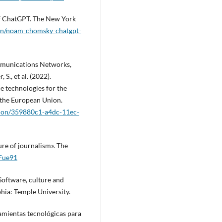
of ChatGPT. The New York
on/noam-chomsky-chatgpt-
munications Networks,
 S., et al. (2022).
ce technologies for the
f the European Union.
cation/359880c1-a4dc-11ec-
ture of journalism». The
NFue91
Software, culture and
hia: Temple University.
amientas tecnológicas para