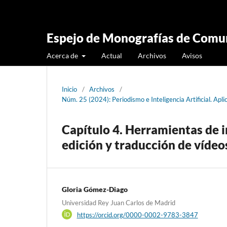
Espejo de Monografías de Comun
Acerca de
Actual
Archivos
Avisos
Inicio
/
Archivos
/
Núm. 25 (2024): Periodismo e Inteligencia Artificial. A
Capítulo 4. Herramientas de in
edición y traducción de vídeo
Gloria Gómez-Diago
Universidad Rey Juan Carlos de Madrid
https://orcid.org/0000-0002-9783-3847