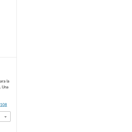
ara la
s. Una
p108