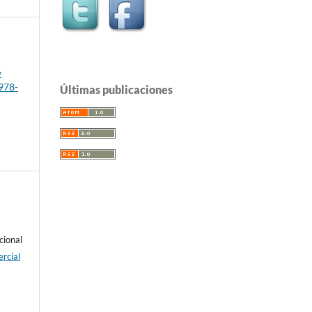
y
 978-
Últimas publicaciones
cional
rcial
e