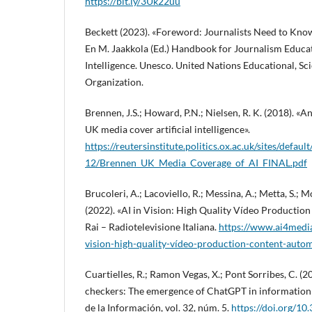
https://bit.ly/3Uk22uu
Beckett (2023). «Foreword: Journalists Need to Kno
En M. Jaakkola (Ed.) Handbook for Journalism Educat
Intelligence. Unesco. United Nations Educational, Sci
Organization.
Brennen, J.S.; Howard, P.N.; Nielsen, R. K. (2018). «
UK media cover artificial intelligence».
https://reutersinstitute.politics.ox.ac.uk/sites/default
12/Brennen_UK_Media_Coverage_of_AI_FINAL.pdf
Brucoleri, A.; Lacoviello, R.; Messina, A.; Metta, S.; 
(2022). «AI in Vision: High Quality Vídeo Productio
Rai – Radiotelevisione Italiana.
https://www.ai4media
vision-high-quality-vídeo-production-content-auto
Cuartielles, R.; Ramon Vegas, X.; Pont Sorribes, C. (2
checkers: The emergence of ChatGPT in information v
de la Información, vol. 32, núm. 5.
https://doi.org/10