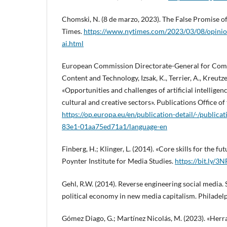
Chomski, N. (8 de marzo, 2023). The False Promise 
Times.
https://www.nytimes.com/2023/03/08/opini
ai.html
European Commission Directorate-General for Com
Content and Technology, Izsak, K., Terrier, A., Kreutzer,
«Opportunities and challenges of artificial intelligen
cultural and creative sectors». Publications Office o
https://op.europa.eu/en/publication-detail/-/publi
83e1-01aa75ed71a1/language-en
Finberg, H.; Klinger, L. (2014). «Core skills for the fu
Poynter Institute for Media Studies.
https://bit.ly/3
Gehl, R.W. (2014). Reverse engineering social media. 
political economy in new media capitalism. Philadelp
Gómez Diago, G.; Martínez Nicolás, M. (2023). «Herr