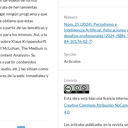
ión de vídeos de forma
 trata de herramientas
rgar ningún programa y que
Número
se obtiene que estas
Núm. 25 (2024): Periodismo e
a partir de las temáticas y
Inteligencia Artificial. Aplicaciones 
s para los mismos. Así, a la
desafíos profesionales (2024, ISBN:
84-10176-02-7)
 sobre Klaus Krippendorff,
ll McLuhan: The Medium is
Sección
ontent Analysis». Su
Artículos
s a partir contenidos
audio, etc.) las sitúan como
res de la web: inmediatez y
Licencia
Esta obra está bajo una licencia interna
Creative Commons Atribución-NoCome
4.0
.
Los artículos publicados en la revista s