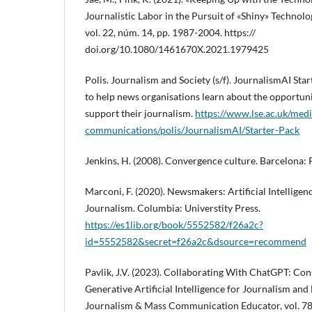
Journalistic Labor in the Pursuit of «Shiny» Technolo
vol. 22, núm. 14, pp. 1987-2004. https://
doi.org/10.1080/1461670X.2021.1979425
Polis. Journalism and Society (s/f). JournalismAI Sta
to help news organisations learn about the opportuni
support their journalism.
https://www.lse.ac.uk/med
communications/polis/JournalismAI/Starter-Pack
Jenkins, H. (2008). Convergence culture. Barcelona: 
Marconi, F. (2020). Newsmakers: Artificial Intelligen
Journalism. Columbia: Universtity Press.
https://es1lib.org/book/5552582/f26a2c?
id=5552582&secret=f26a2c&dsource=recommend
Pavlik, J.V. (2023). Collaborating With ChatGPT: Con
Generative Artificial Intelligence for Journalism an
Journalism & Mass Communication Educator, vol. 78,