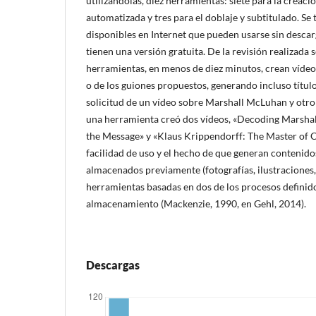
utilizándolas, diez herramientas: siete para la creac
automatizada y tres para el doblaje y subtitulado. Se
disponibles en Internet que pueden usarse sin desca
tienen una versión gratuita. De la revisión realizada 
herramientas, en menos de diez minutos, crean vídeos 
o de los guiones propuestos, generando incluso título
solicitud de un vídeo sobre Marshall McLuhan y otro
una herramienta creó dos vídeos, «Decoding Marsha
the Message» y «Klaus Krippendorff: The Master of C
facilidad de uso y el hecho de que generan contenido
almacenados previamente (fotografías, ilustraciones, 
herramientas basadas en dos de los procesos definido
almacenamiento (Mackenzie, 1990, en Gehl, 2014).
Descargas