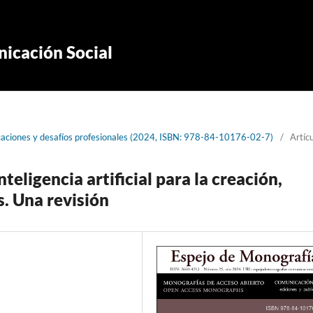
icación Social
plicaciones y desafíos profesionales (2024, ISBN: 978-84-10176-02-7)
/
Artíc
teligencia artificial para la creación,
s. Una revisión