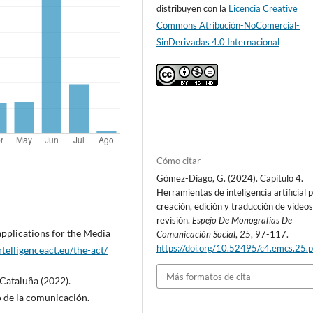
distribuyen con la
Licencia Creative
Commons Atribución-NoComercial-
SinDerivadas 4.0 Internacional
Cómo citar
Gómez-Diago, G. (2024). Capítulo 4.
Herramientas de inteligencia artificial p
creación, edición y traducción de vídeo
revisión.
Espejo De Monografías De
pplications for the Media
Comunicación Social
,
25
, 97-117.
https://doi.org/10.52495/c4.emcs.25.
intelligenceact.eu/the-act/
Más formatos de cita
 Cataluña (2022).
o de la comunicación.