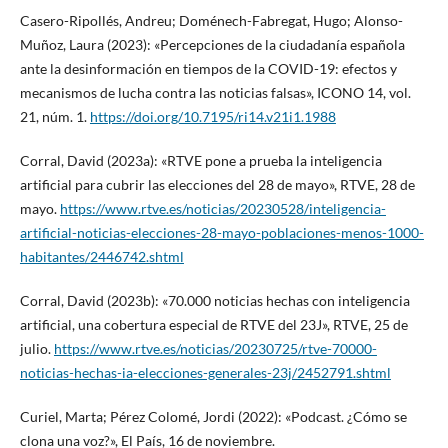
Casero-Ripollés, Andreu; Doménech-Fabregat, Hugo; Alonso-
Muñoz, Laura (2023): «Percepciones de la ciudadanía española
ante la desinformación en tiempos de la COVID-19: efectos y
mecanismos de lucha contra las noticias falsas», ICONO 14, vol.
21, núm. 1.
https://doi.org/10.7195/ri14.v21i1.1988
Corral, David (2023a): «RTVE pone a prueba la inteligencia
artificial para cubrir las elecciones del 28 de mayo», RTVE, 28 de
mayo.
https://www.rtve.es/noticias/20230528/inteligencia-
artificial-noticias-elecciones-28-mayo-poblaciones-menos-1000-
habitantes/2446742.shtml
Corral, David (2023b): «70.000 noticias hechas con inteligencia
artificial, una cobertura especial de RTVE del 23J», RTVE, 25 de
julio.
https://www.rtve.es/noticias/20230725/rtve-70000-
noticias-hechas-ia-elecciones-generales-23j/2452791.shtml
Curiel, Marta; Pérez Colomé, Jordi (2022): «Podcast. ¿Cómo se
clona una voz?», El País, 16 de noviembre.