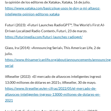
la opinión de los editores de Xataka», Xataka, 16 de julio.
https://www.xataka.com/basics/que-usos-le-doy-a-mi-altavoz-
inteligente-opinion-editores-xataka
Futuri (2023): «Futuri Launches RadioGPT™, The World’s First AI-
Driven Localized Radio Content», Futuri, 23 de marzo.
https://futurimedia.com/futuri-launches-radiogpt/
Glass, Ira (2014): «Announcing Serial», This American Life, 2 de
julio.
https://www.thisamericanlife.org/about/announcements/announcing
serial
itReseller (2022): «El mercado de altavoces inteligentes ingresó
13.000 millones de dólares en 2021», itReseller, 30 de mayo.
https://www.itreseller.es/en-cifras/2022/05/el-mercado-de-
altavoces-inteligentes-ingreso-13000-millones-de-dolares-en-
2021