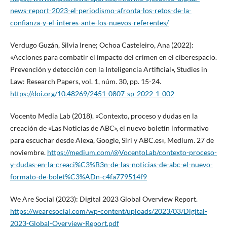
news-report-2023-el-periodismo-afronta-los-retos-de-la-
confianza-y-el-interes-ante-los-nuevos-referentes/
Verdugo Guzán, Silvia Irene; Ochoa Casteleiro, Ana (2022):
«Acciones para combatir el impacto del crimen en el ciberespacio.
Prevención y detección con la Inteligencia Artificial», Studies in
Law: Research Papers, vol. 1, núm. 30, pp. 15-24.
https://doi.org/10.48269/2451-0807-sp-2022-1-002
Vocento Media Lab (2018). «Contexto, proceso y dudas en la
creación de «Las Noticias de ABC», el nuevo boletín informativo
para escuchar desde Alexa, Google, Siri y ABC.es», Medium. 27 de
noviembre.
https://medium.com/@VocentoLab/contexto-proceso-
y-dudas-en-la-creaci%C3%B3n-de-las-noticias-de-abc-el-nuevo-
formato-de-bolet%C3%ADn-c4fa779514f9
We Are Social (2023): Digital 2023 Global Overview Report.
https://wearesocial.com/wp-content/uploads/2023/03/Digital-
2023-Global-Overview-Report.pdf