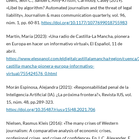
Lewis, Seth C.; Sanders, Amy-Kristin; Carmody, Casey (2019).
«Libel by algorithm? Automated journalism and the threat of legal
liability», Journalism & mass communication quarterly, vol. 96,
núm. 1, pp. 60-81.
https://doi.org/10.1177/1077699018755983
Martín, María (2023): «Una radio de Castilla-La Mancha, pionera
en Europa en hacer un informativo virtual», El Español, 11 de
abril.
https://www.elespanol.com/eldigitalcastillalamancha/region/cuenca
castilla-mancha-pionera-europa-informativo-
virtual/755424576_0.html
Morán Espinosa, Alejandra (2021): «Responsabilidad penal de la
Inteligencia Artificial (IA). ¿La próxima frontera?», Revista IUS, vol.
15, núm. 48, pp.289-323.
https://doi.org/10.35487/rius.v15i48.2021.706
Nielsen, Rasmus Kleis (2016): «The many crises of Western
journalism: A comparative analysis of economic crises,
profesional crises, and crises of confidence». En J. C. Alexander, E.