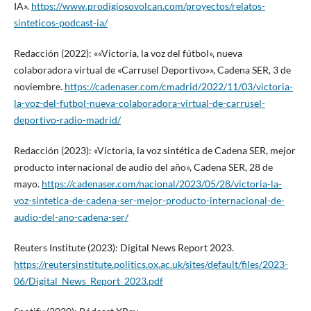
IA».
https://www.prodigiosovolcan.com/proyectos/relatos-
sinteticos-podcast-ia/
Redacción (2022): ««Victoria, la voz del fútbol», nueva
colaboradora virtual de «Carrusel Deportivo»», Cadena SER, 3 de
noviembre.
https://cadenaser.com/cmadrid/2022/11/03/victoria-
la-voz-del-futbol-nueva-colaboradora-virtual-de-carrusel-
deportivo-radio-madrid/
Redacción (2023): «Victoria, la voz sintética de Cadena SER, mejor
producto internacional de audio del año», Cadena SER, 28 de
mayo.
https://cadenaser.com/nacional/2023/05/28/victoria-la-
voz-sintetica-de-cadena-ser-mejor-producto-internacional-de-
audio-del-ano-cadena-ser/
Reuters Institute (2023): Digital News Report 2023.
https://reutersinstitute.politics.ox.ac.uk/sites/default/files/2023-
06/Digital_News_Report_2023.pdf