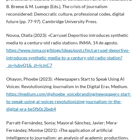
B. Breese & M. Luengo (Eds.), The crisis of journalism
reconsidered: Democratic culture, professional codes, digital
future (pp. 77-97). Cambridge University Press.
Novoa, Olalla (2023): «Carrusel Deportivo introduces synthetic
media to a century-old radio station», INMA, 14 de agosto.
https://www.inma.org/blogs/ideas/post.cfm/carrusel-deportivo-
introduces-synthetic-media-to-a-century-old-radio-station?
_zs=lubvQ1&_zl=lcmC7
Ohayon, Phoebe (2023): «Newspapers Start to Speak Using AI
Voices: Revolutionizing Journalism in the Digital Era», Medium.
https://medium.com/@phoebe_voicebranding/newspapers-start-
to-speak-using-ai-voices-revolutionizing-journalism-in-the-
digital-era-be5fb0c2beb4
Parratt-Fernández, Sonia; Mayoral-Sánchez, Javier; Mera-
Fernández, Montse (2021): «The application of artificial
intelligence to journalism: an analysis of academic production»,