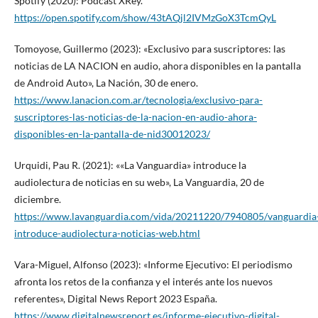
Spotify (2020): Pódcast XRey.
https://open.spotify.com/show/43tAQjl2IVMzGoX3TcmQyL
Tomoyose, Guillermo (2023): «Exclusivo para suscriptores: las
noticias de LA NACION en audio, ahora disponibles en la pantalla
de Android Auto», La Nación, 30 de enero.
https://www.lanacion.com.ar/tecnologia/exclusivo-para-
suscriptores-las-noticias-de-la-nacion-en-audio-ahora-
disponibles-en-la-pantalla-de-nid30012023/
Urquidi, Pau R. (2021): ««La Vanguardia» introduce la
audiolectura de noticias en su web», La Vanguardia, 20 de
diciembre.
https://www.lavanguardia.com/vida/20211220/7940805/vanguardia
introduce-audiolectura-noticias-web.html
Vara-Miguel, Alfonso (2023): «Informe Ejecutivo: El periodismo
afronta los retos de la confianza y el interés ante los nuevos
referentes», Digital News Report 2023 España.
https://www.digitalnewsreport.es/informe-ejecutivo-digital-