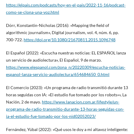
https://elpais.com/podcasts/hoy-en-el-pais/2022-11-16/podcast-
como-se-clona-una-voz.html
Dörr, Konstantin-Nicholas (2016): «Mapping the field of
algorithmic journalism», Digital journalism, vol. 4, núm. 6, pp.
700-722.
https://doi.org/10.1080/21670811.2015.1096748
El Español (2022): «Escucha nuestras noticias: EL ESPAÑOL lanza
un servicio de audiolectura», El Español, 9 de marzo.
https://www.elespanol.com/zona_n/20220309/escucha-noticias-
espanol-lanza-servicio-audiolectura/654684650_0.html
El Comercio (2023): «Un programa de radio transmitió durante 13
horas seguidas con IA: «El estudio fue tomado por los robots»», La
Nación, 2 de mayo.
https://www.lanacion.com.ar/lifestyle/un-
programa-de-radio-transmitio-durante-13-horas-seguidas-con-
ia-el-estudio-fue-tomado-por-los-nid02052023/
Fernández, Yúbal (2022): «Qué usos le doy a mi altavoz inteligente: