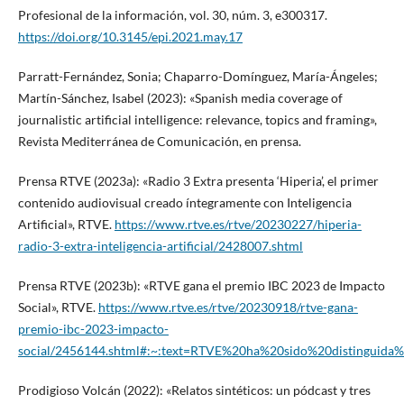
Profesional de la información, vol. 30, núm. 3, e300317.
https://doi.org/10.3145/epi.2021.may.17
Parratt-Fernández, Sonia; Chaparro-Domínguez, María-Ángeles;
Martín-Sánchez, Isabel (2023): «Spanish media coverage of
journalistic artificial intelligence: relevance, topics and framing»,
Revista Mediterránea de Comunicación, en prensa.
Prensa RTVE (2023a): «Radio 3 Extra presenta ‘Hiperia’, el primer
contenido audiovisual creado íntegramente con Inteligencia
Artificial», RTVE.
https://www.rtve.es/rtve/20230227/hiperia-
radio-3-extra-inteligencia-artificial/2428007.shtml
Prensa RTVE (2023b): «RTVE gana el premio IBC 2023 de Impacto
Social», RTVE.
https://www.rtve.es/rtve/20230918/rtve-gana-
premio-ibc-2023-impacto-
social/2456144.shtml#:~:text=RTVE%20ha%20sido%20distinguid
Prodigioso Volcán (2022): «Relatos sintéticos: un pódcast y tres