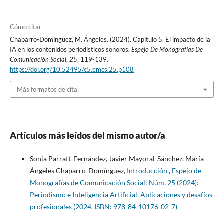
Cómo citar
Chaparro-Domínguez, M. Ángeles. (2024). Capítulo 5. El impacto de la
IA en los contenidos periodísticos sonoros.
Espejo De Monografías De
Comunicación Social
,
25
, 119-139.
https://doi.org/10.52495/c5.emcs.25.p108
Más formatos de cita
Artículos más leídos del mismo autor/a
Sonia Parratt-Fernández, Javier Mayoral-Sánchez, María
Ángeles Chaparro-Domínguez,
Introducción
,
Espejo de
Monografías de Comunicación Social: Núm. 25 (2024):
Periodismo e Inteligencia Artificial. Aplicaciones y desafíos
profesionales (2024, ISBN: 978-84-10176-02-7)