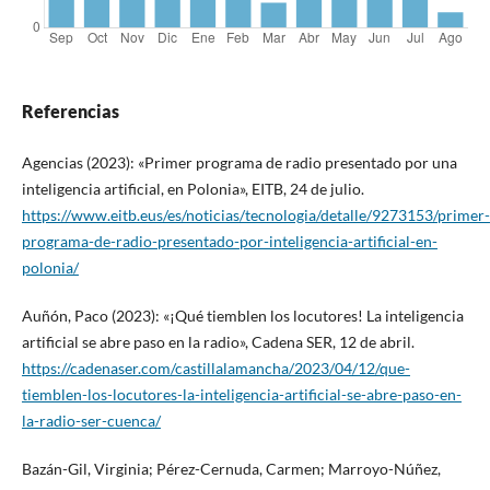
Referencias
Agencias (2023): «Primer programa de radio presentado por una
inteligencia artificial, en Polonia», EITB, 24 de julio.
https://www.eitb.eus/es/noticias/tecnologia/detalle/9273153/primer-
programa-de-radio-presentado-por-inteligencia-artificial-en-
polonia/
Auñón, Paco (2023): «¡Qué tiemblen los locutores! La inteligencia
artificial se abre paso en la radio», Cadena SER, 12 de abril.
https://cadenaser.com/castillalamancha/2023/04/12/que-
tiemblen-los-locutores-la-inteligencia-artificial-se-abre-paso-en-
la-radio-ser-cuenca/
Bazán-Gil, Virginia; Pérez-Cernuda, Carmen; Marroyo-Núñez,