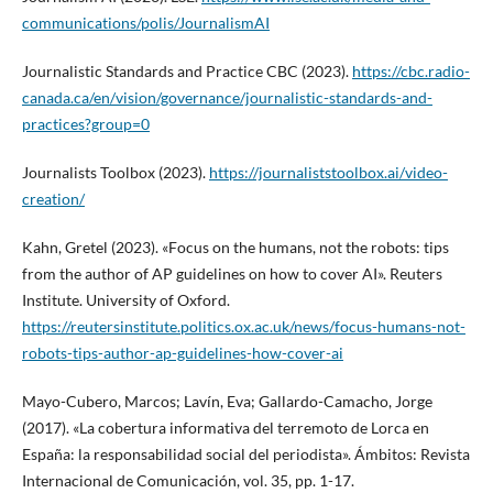
communications/polis/JournalismAI
Journalistic Standards and Practice CBC (2023).
https://cbc.radio-
canada.ca/en/vision/governance/journalistic-standards-and-
practices?group=0
Journalists Toolbox (2023).
https://journaliststoolbox.ai/video-
creation/
Kahn, Gretel (2023). «Focus on the humans, not the robots: tips
from the author of AP guidelines on how to cover AI». Reuters
Institute. University of Oxford.
https://reutersinstitute.politics.ox.ac.uk/news/focus-humans-not-
robots-tips-author-ap-guidelines-how-cover-ai
Mayo-Cubero, Marcos; Lavín, Eva; Gallardo-Camacho, Jorge
(2017). «La cobertura informativa del terremoto de Lorca en
España: la responsabilidad social del periodista». Ámbitos: Revista
Internacional de Comunicación, vol. 35, pp. 1-17.