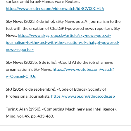
surface amid Israel-Hamas war». Reuters.
https://www.reuters.com/video/watch/idRCV00CHJ6
Sky News (2023, 6 de julio). «Sky News puts AI journalism to the
test with the creation of ChatGPT-powered news reporter». Sky
News.
https://www.skygroup.sky/article/sky-news-puts-ai-
journalism-to-the-test-with-the-creation-of-chatgpt-powered-
news-reporter-
Sky News (2023b, 6 de julio). «Could AI do the job of a news
organisation?». Sky News.
https://www.youtube.com/watch?
v=O5mzgFClfUs
SPJ (2014, 6 de septiembre). «Code of Ethics». Society of
Professional Journalists.
https://www.spj.org/ethicscode.asp
Turing, Alan (1950). «Computing Machinery and Intelligence».
Mind, vol. 49, pp. 433-460.