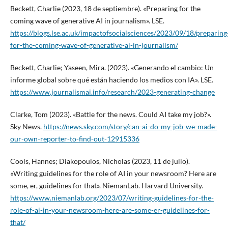
Beckett, Charlie (2023, 18 de septiembre). «Preparing for the
coming wave of generative AI in journalism». LSE.
https://blogs.lse.ac.uk/impactofsocialsciences/2023/09/18/preparing
for-the-coming-wave-of-generative-ai-in-journalism/
Beckett, Charlie; Yaseen, Mira. (2023). «Generando el cambio: Un
informe global sobre qué están haciendo los medios con IA». LSE.
https://www.journalismai.info/research/2023-generating-change
Clarke, Tom (2023). «Battle for the news. Could AI take my job?».
Sky News.
https://news.sky.com/story/can-ai-do-my-job-we-made-
our-own-reporter-to-find-out-12915336
Cools, Hannes; Diakopoulos, Nicholas (2023, 11 de julio).
«Writing guidelines for the role of AI in your newsroom? Here are
some, er, guidelines for that». NiemanLab. Harvard University.
https://www.niemanlab.org/2023/07/writing-guidelines-for-the-
role-of-ai-in-your-newsroom-here-are-some-er-guidelines-for-
that/