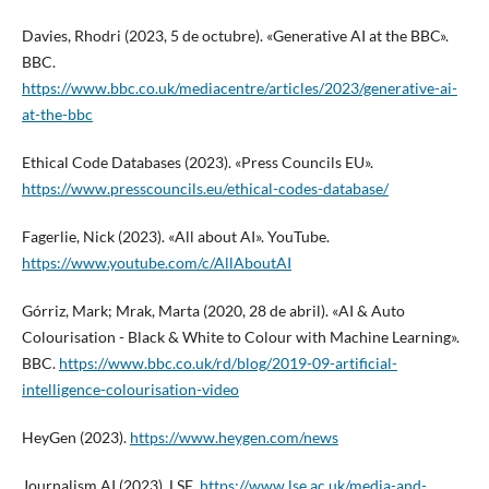
Davies, Rhodri (2023, 5 de octubre). «Generative AI at the BBC».
BBC.
https://www.bbc.co.uk/mediacentre/articles/2023/generative-ai-
at-the-bbc
Ethical Code Databases (2023). «Press Councils EU».
https://www.presscouncils.eu/ethical-codes-database/
Fagerlie, Nick (2023). «All about AI». YouTube.
https://www.youtube.com/c/AllAboutAI
Górriz, Mark; Mrak, Marta (2020, 28 de abril). «AI & Auto
Colourisation - Black & White to Colour with Machine Learning».
BBC.
https://www.bbc.co.uk/rd/blog/2019-09-artificial-
intelligence-colourisation-video
HeyGen (2023).
https://www.heygen.com/news
Journalism AI (2023). LSE.
https://www.lse.ac.uk/media-and-