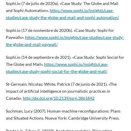
Sophi.io (7 de julio de 2020a). «Case Study: The Globe and Mail
and Sophi Automation».
https://www.sophi.io/insights/case-
studies/case-study-the-globe-and-mail-and-sophi-automation/
Sophi.io (17 de noviembre de 2020b). «Case Study: Sophi for
Paywalls».
https://www.sophi.io/insights/case-studies/case-study-
the-globe-and-mail-paywall/
Sophi.io (14 de septiembre de 2021). «Case Study: Sophi Social for
The Globe and Mail».
https://www.sophi.io/insights/case-
studies/case-study-sophi-social-for-the-globe-and-mail/
St-Germain, Nicolas; White, Patrick (7 de junio de 2021). «The
impact of artificial intelligence on journalistic practices in
Canada».
http://dx.doi.org/10.2139/ssrn.3861842
Suchman, Lucy (2007). Human-machine reconfigurations: Plans
and Situated Actions. Nueva York: Cambridge University Press.
Tandoc Jr., Edson C. (2019). Analyzing analytics: Disrupting