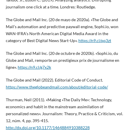
journalism one click at a time. Londres: Routledge.
The Globe and Mail Inc. (20 de mayo de 2020a). «The Globe and
Mail’s automation and predictive paywall engine, Sophi.io, won
WAN-IFRA’s North American Digital Media Award in the
category of Best Digital News Start-Up».
https://n9.cl/qq3zt
The Globe and Mail Inc. (20 de octubre de 2020b). «Sophi.io, du
Globe and Mail, remporte un prestigieux prix de journalisme en
ligne».
https://n9.cl/g7x2k
The Globe and Mail (2022). Editorial Code of Conduct.
https://www.theglobeandmail.com/about/editorial-code/
Thurman, Neil (2011). «Making «The Daily Me»: Technology,
economics and habit in the mainstream assimilation of
personalized news». Journalism: Theory, Practice & Criticism, vol.
12, núm. 4, pp. 395-415.
http://dx.doi.org/10.1177/1464884910388228