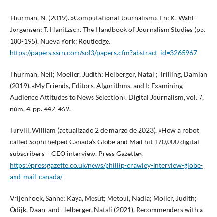
Thurman, N. (2019). »Computational Journalism». En: K. Wahl-
Jorgensen; T. Hanitzsch. The Handbook of Journalism Studies (pp.
180-195). Nueva York: Routledge.
https://papers.ssrn.com/sol3/papers.cfm?abstract_id=3265967
Thurman, Neil; Moeller, Judith; Helberger, Natali; Trilling, Damian
(2019). «My Friends, Editors, Algorithms, and I: Examining
Audience Attitudes to News Selection». Digital Journalism, vol. 7,
núm. 4, pp. 447-469.
Turvill, William (actualizado 2 de marzo de 2023). «How a robot
called Sophi helped Canada’s Globe and Mail hit 170,000 digital
subscribers – CEO interview. Press Gazette».
https://pressgazette.co.uk/news/phillip-crawley-interview-globe-
and-mail-canada/
Vrijenhoek, Sanne; Kaya, Mesut; Metoui, Nadia; Moller, Judith;
Odijk, Daan; and Helberger, Natali (2021). Recommenders with a