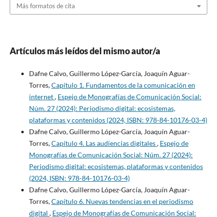
Más formatos de cita
Artículos más leídos del mismo autor/a
Dafne Calvo, Guillermo López-García, Joaquín Aguar-
Torres,
Capítulo 1. Fundamentos de la comunicación en
internet
,
Espejo de Monografías de Comunicación Social:
Núm. 27 (2024): Periodismo digital: ecosistemas,
plataformas y contenidos (2024, ISBN: 978-84-10176-03-4)
Dafne Calvo, Guillermo López-García, Joaquín Aguar-
Torres,
Capítulo 4. Las audiencias digitales
,
Espejo de
Monografías de Comunicación Social: Núm. 27 (2024):
Periodismo digital: ecosistemas, plataformas y contenidos
(2024, ISBN: 978-84-10176-03-4)
Dafne Calvo, Guillermo López-García, Joaquín Aguar-
Torres,
Capítulo 6. Nuevas tendencias en el periodismo
digital
,
Espejo de Monografías de Comunicación Social: