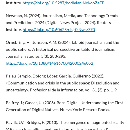
Institute.
https://doi.org/10.5287/bodleian:NokooZeEP
Newman, N. (2024). Journalism, Media, and Technology Trends
and Predictions 2024 (Digital News Project 2024). Reuters
Institute.
https://doi.org/10.60625/risj-0s9w-z770
Örnebring, H.; Jönsson, A.M. (2004). Tabloid journalism and the
public sphere: A historical perspective on tabloid journalism.
Journalism studies, 5(3), 283-295.
https://doi.org/10.1080/1461670042000246052
Palau-Sampio, Dolors; López-García, Guillermo (2022).
«Communication and crisis in the public space: Dissolution and
uncertainty». Profesional de la Información, vol. 31 (3). pp. 1-9.
Palfrey, J.; Gasser, U. (2008). Born Digital. Understanding the First
Generation of Digital Natives. Nueva York: Perseus Books.
Pavlik, J.V.; Bridges, F. (2013). The emergence of augmented reality
(AR) as a storytelling medium in journalism. Journalism &