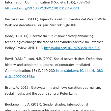
Information, Communication & Society, 15 (5), 739-768.
https://doi.org/10.1080/1369118X.2012.670661
Berners-Lee, T. (2000). Tejiendo la red. El inventor del World Wide
Web nos descubre su origen. Madrid: Siglo XXI.
Bodó, B. (2014). Hacktivism 1-2-3: how privacy enhancing
technologies change the face of anonymous hacktivism. Internet
Policy Review, 3(4), 1-13.
https://doi.org/10.14763/2014.4.340
.
Boyd, D.M.; Ellison, N.B. (2007). Social network sites: Definition,
history, and scholarship. Journal of computer‐mediated
Communication, 13 (1), 210-230.
https://doi.org/10.1111/j.1083-
6101.2007.00393.x
Bruns, A. (2018). Gatewatching and news curation: Journalism,
social media, and the public sphere. Peter Lang.
Buolamwini, J.A. (2017). Gender shades: intersectional
phenotypic and demographic evaluation of face datasets and