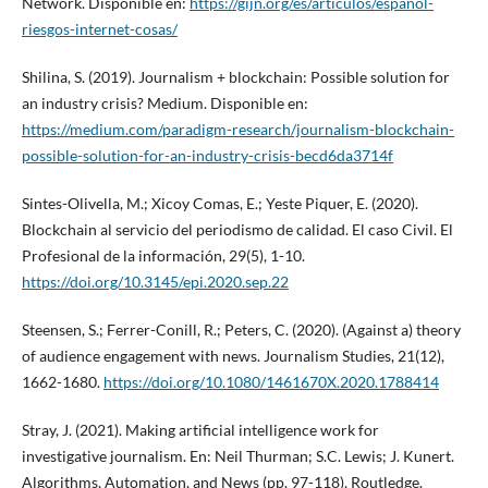
Network. Disponible en:
https://gijn.org/es/articulos/espanol-
riesgos-internet-cosas/
Shilina, S. (2019). Journalism + blockchain: Possible solution for
an industry crisis? Medium. Disponible en:
https://medium.com/paradigm-research/journalism-blockchain-
possible-solution-for-an-industry-crisis-becd6da3714f
Sintes-Olivella, M.; Xicoy Comas, E.; Yeste Piquer, E. (2020).
Blockchain al servicio del periodismo de calidad. El caso Civil. El
Profesional de la información, 29(5), 1-10.
https://doi.org/10.3145/epi.2020.sep.22
Steensen, S.; Ferrer-Conill, R.; Peters, C. (2020). (Against a) theory
of audience engagement with news. Journalism Studies, 21(12),
1662-1680.
https://doi.org/10.1080/1461670X.2020.1788414
Stray, J. (2021). Making artificial intelligence work for
investigative journalism. En: Neil Thurman; S.C. Lewis; J. Kunert.
Algorithms, Automation, and News (pp. 97-118). Routledge.