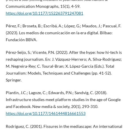
Communication Monographs, 15(1), 4-59.
https://doi.org/10.1177/152263791247081
Pérez, F.; Broseta, B.; Escribá, A.; López, G.; Maudos, J.; Pascual, F.
(2023). Los medios de comunicación en la era digital. Bilbao:
Fundación BBVA.
Pérez-Seijo, S.; Vicente, P.N. (2022). After the hype: how hi-tech is
reshaping journalism. En: J. Vázquez-Herrero; A. Silva-Rodríguez;
M. Negreira-Rey; C. Toural-Bran; X. López-García (Eds.). Total
Journalism: Models, Techniques and Challenges (pp. 41-52).
Springer.
Plantin, J.C.; Lagoze, C.; Edwards, P.N.; Sandvig, C. (2018).
Infrastructure studies meet platform studies in the age of Google
and Facebook. New media & society, 20(1), 293-310.
https://doi.org/10.1177/1461444816661553
Rodríguez, C. (2001). Fissures in the mediascape: An international