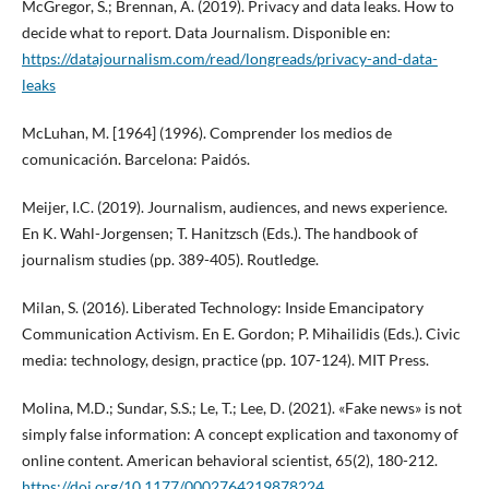
McGregor, S.; Brennan, A. (2019). Privacy and data leaks. How to
decide what to report. Data Journalism. Disponible en:
https://datajournalism.com/read/longreads/privacy-and-data-
leaks
McLuhan, M. [1964] (1996). Comprender los medios de
comunicación. Barcelona: Paidós.
Meijer, I.C. (2019). Journalism, audiences, and news experience.
En K. Wahl-Jorgensen; T. Hanitzsch (Eds.). The handbook of
journalism studies (pp. 389-405). Routledge.
Milan, S. (2016). Liberated Technology: Inside Emancipatory
Communication Activism. En E. Gordon; P. Mihailidis (Eds.). Civic
media: technology, design, practice (pp. 107-124). MIT Press.
Molina, M.D.; Sundar, S.S.; Le, T.; Lee, D. (2021). «Fake news» is not
simply false information: A concept explication and taxonomy of
online content. American behavioral scientist, 65(2), 180-212.
https://doi.org/10.1177/0002764219878224