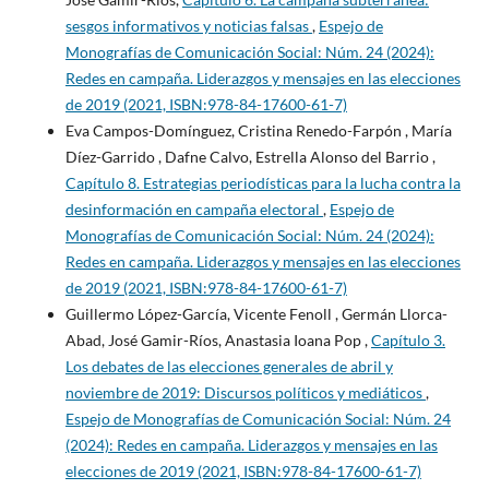
sesgos informativos y noticias falsas
,
Espejo de
Monografías de Comunicación Social: Núm. 24 (2024):
Redes en campaña. Liderazgos y mensajes en las elecciones
de 2019 (2021, ISBN:978-84-17600-61-7)
Eva Campos-Domínguez, Cristina Renedo-Farpón , María
Díez-Garrido , Dafne Calvo, Estrella Alonso del Barrio ,
Capítulo 8. Estrategias periodísticas para la lucha contra la
desinformación en campaña electoral
,
Espejo de
Monografías de Comunicación Social: Núm. 24 (2024):
Redes en campaña. Liderazgos y mensajes en las elecciones
de 2019 (2021, ISBN:978-84-17600-61-7)
Guillermo López-García, Vicente Fenoll , Germán Llorca-
Abad, José Gamir-Ríos, Anastasia Ioana Pop ,
Capítulo 3.
Los debates de las elecciones generales de abril y
noviembre de 2019: Discursos políticos y mediáticos
,
Espejo de Monografías de Comunicación Social: Núm. 24
(2024): Redes en campaña. Liderazgos y mensajes en las
elecciones de 2019 (2021, ISBN:978-84-17600-61-7)