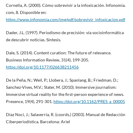
Cornella, A. (2000). Cómo sobrevivir a la infoxicación. Infonomia.
com, 8. Disponible en:
https://www.infonomia.com/img/pdf/sobrevivir_infoxicacion.pdf
Dader, J.L. (1997). Periodismo de precisión: vía socioinformática
de descubrir noticias. Síntesis.
Dale, S. (2014). Content curation: The future of relevance.
Business Information Review, 31(4), 199-205.
https://doi.org/10.1177/026638211456
De la Peña, N.; Weil, P.; Llobera, J.; Spanlang, B.; Friedman, D.;
Sanchez-Vives, M.V.; Slater, M. (2010). Immersive journalism:
Immersive virtual reality for the first-person experience of news.
Presence, 19(4), 291-301.
https://doi.org/10.1162/PRES_a_00005
Díaz Noci, J.; Salaverría, R. (coords.) (2003). Manual de Redacción
Ciberperiodística. Barcelona: Ariel