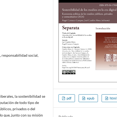
, responsabilidad social,
berales, la sostenibilidad se
pdf
epub
html
putación de todo tipo de
blicos, privados o del
do que, junto con su misión
Publicado