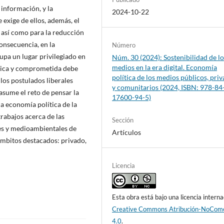
 información, y la
2024-10-22
 exige de ellos, además, el
 así como para la reducción
onsecuencia, en la
Número
upa un lugar privilegiado en
Núm. 30 (2024): Sostenibilidad de lo
medios en la era digital. Economía
rítica y comprometida debe
política de los medios públicos, pri
os postulados liberales
y comunitarios (2024, ISBN: 978-84
 asume el reto de pensar la
17600-94-5)
la economía política de la
rabajos acerca de las
Sección
les y medioambientales de
Artículos
ámbitos destacados: privado,
Licencia
Esta obra está bajo una licencia interna
Creative Commons Atribución-NoCome
4.0
.