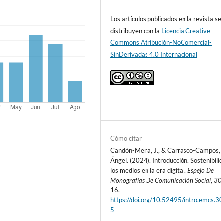
Los artículos publicados en la revista s
distribuyen con la
Licencia Creative
Commons Atribución-NoComercial-
SinDerivadas 4.0 Internacional
Cómo citar
Candón-Mena, J., & Carrasco-Campos,
Ángel. (2024). Introducción. Sostenibil
los medios en la era digital.
Espejo De
Monografías De Comunicación Social
,
3
16.
https://doi.org/10.52495/intro.emcs.3
5