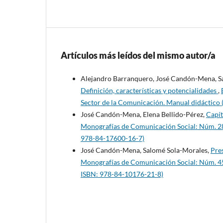
Artículos más leídos del mismo autor/a
Alejandro Barranquero, José Candón-Mena, Sa
Definición, características y potencialidades
,
Sector de la Comunicación. Manual didáctico
José Candón-Mena, Elena Bellido-Pérez,
Capít
Monografías de Comunicación Social: Núm. 28 
978-84-17600-16-7)
José Candón-Mena, Salomé Sola-Morales,
Pre
Monografías de Comunicación Social: Núm. 45 (
ISBN: 978-84-10176-21-8)