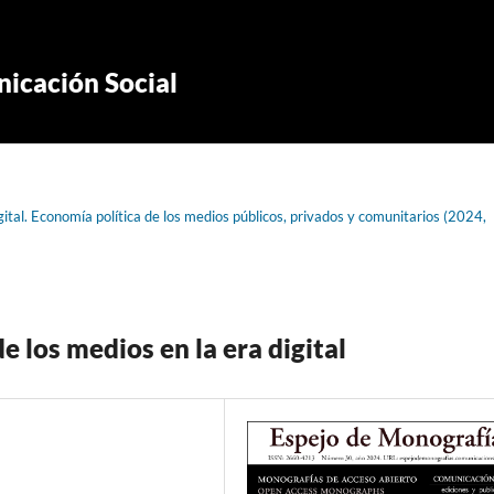
icación Social
gital. Economía política de los medios públicos, privados y comunitarios (2024,
e los medios en la era digital