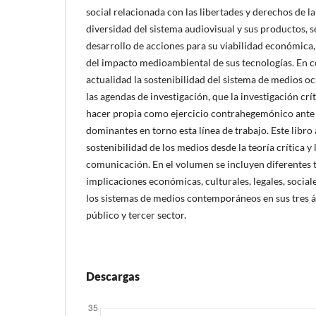
social relacionada con las libertades y derechos de la
diversidad del sistema audiovisual y sus productos, se
desarrollo de acciones para su viabilidad económica,
del impacto medioambiental de sus tecnologías. En c
actualidad la sostenibilidad del sistema de medios oc
las agendas de investigación, que la investigación c
hacer propia como ejercicio contrahegemónico ante l
dominantes en torno esta línea de trabajo. Este libro
sostenibilidad de los medios desde la teoría crítica y 
comunicación. En el volumen se incluyen diferentes t
implicaciones económicas, culturales, legales, socia
los sistemas de medios contemporáneos en sus tres 
público y tercer sector.
Descargas