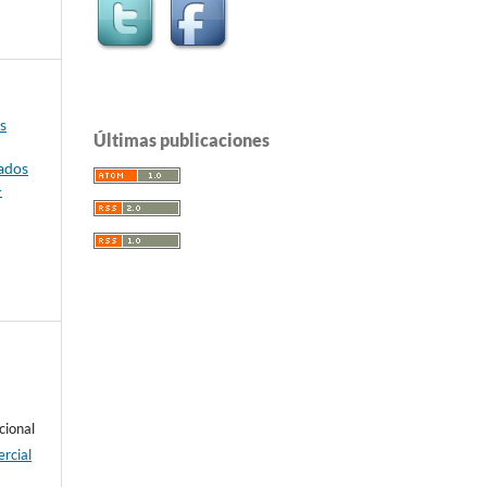
s
Últimas publicaciones
vados
-
cional
rcial