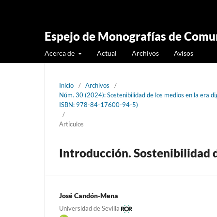
Espejo de Monografías de Comun
Acerca de
Actual
Archivos
Avisos
Inicio
/
Archivos
/
Núm. 30 (2024): Sostenibilidad de los medios en la era di
ISBN: 978-84-17600-94-5)
/
Artículos
Introducción. Sostenibilidad d
José Candón-Mena
Universidad de Sevilla