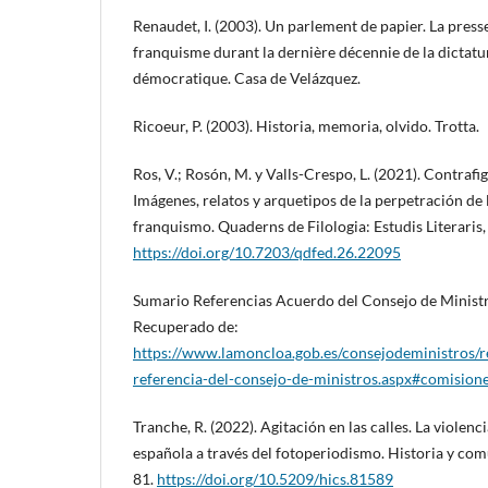
Renaudet, I. (2003). Un parlement de papier. La press
franquisme durant la dernière décennie de la dictatur
démocratique. Casa de Velázquez.
Ricoeur, P. (2003). Historia, memoria, olvido. Trotta.
Ros, V.; Rosón, M. y Valls-Crespo, L. (2021). Contrafig
Imágenes, relatos y arquetipos de la perpetración de 
franquismo. Quaderns de Filologia: Estudis Literaris,
https://doi.org/10.7203/qdfed.26.22095
Sumario Referencias Acuerdo del Consejo de Ministro
Recuperado de:
https://www.lamoncloa.gob.es/consejodeministros/
referencia-del-consejo-de-ministros.aspx#comision
Tranche, R. (2022). Agitación en las calles. La violenci
española a través del fotoperiodismo. Historia y comu
81.
https://doi.org/10.5209/hics.81589