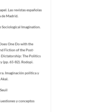
apel. Las revistas españolas
a de Madrid.
 Sociological Imagination.
 Does One Do with the
nd Fiction of the Post-
 Dictatorship: The Politics
 (pp. 65-82). Rodopi.
ra. Imaginación política y
 Akal.
Seuil
 Cuestiones y conceptos