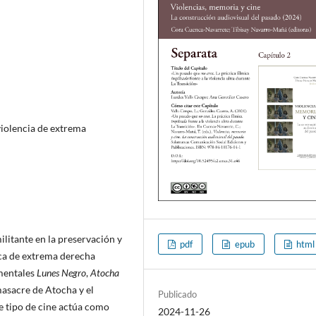
 violencia de extrema
ilitante en la preservación y
pdf
epub
html
tica de extrema derecha
umentales
Lunes Negro
,
Atocha
 masacre de Atocha y el
Publicado
e tipo de cine actúa como
2024-11-26