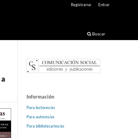
Registrarse
Entrar
Buscar
 a
Información
Para lectores/as
Para autores/as
Para bibliotecarios/as