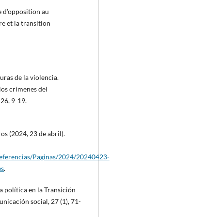
e d’opposition au
e et la transition
uras de la violencia.
los crímenes del
 26, 9-19.
s (2024, 23 de abril).
referencias/Paginas/2024/20240423-
es
.
a política en la Transición
nicación social, 27 (1), 71-