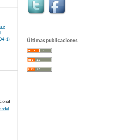
a y
l
04-1)
Últimas publicaciones
cional
rcial
e