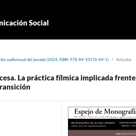
icación Social
cción audiovisual del pasado (2024, ISBN: 978-84-10176-04-1)
/
Artículos
esa. La práctica fílmica implicada frente
Transición