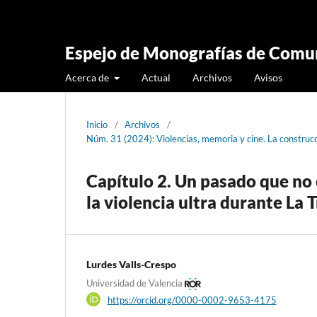
Espejo de Monografías de Comun
Acerca de
Actual
Archivos
Avisos
Inicio
/
Archivos
/
Núm. 31 (2024): Violencias, memoria y cine. La constru
Capítulo 2. Un pasado que no c
la violencia ultra durante La 
Lurdes Valls-Crespo
Universidad de Valencia
https://orcid.org/0000-0002-9653-4175