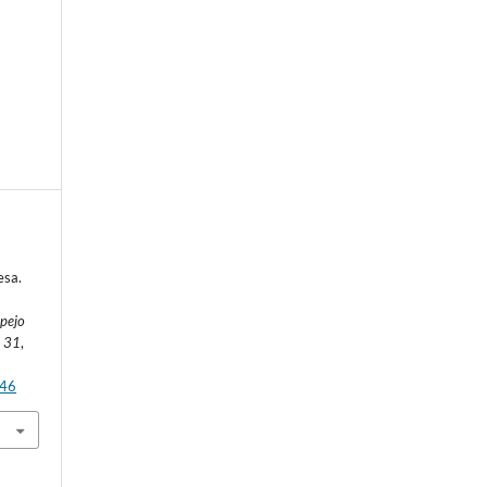
.
esa.
pejo
,
31
,
c46