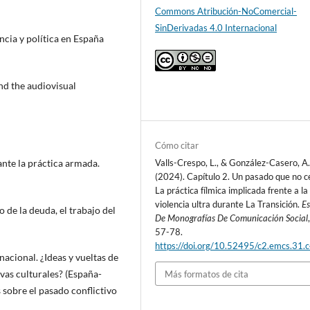
Commons Atribución-NoComercial-
SinDerivadas 4.0 Internacional
encia y política en España
nd the audiovisual
Cómo citar
ante la práctica armada.
Valls-Crespo, L., & González-Casero, A
(2024). Capítulo 2. Un pasado que no c
La práctica fílmica implicada frente a la
violencia ultra durante La Transición.
Es
o de la deuda, el trabajo del
De Monografías De Comunicación Social
57-78.
https://doi.org/10.52495/c2.emcs.31.
nacional. ¿Ideas y vueltas de
ivas culturales? (España-
Más formatos de cita
 sobre el pasado conflictivo