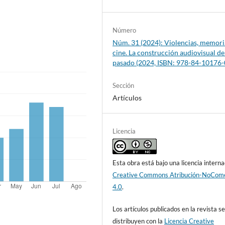
Número
Núm. 31 (2024): Violencias, memori
cine. La construcción audiovisual de
pasado (2024, ISBN: 978-84-10176-
Sección
Artículos
Licencia
Esta obra está bajo una licencia interna
Creative Commons Atribución-NoCome
4.0
.
Los artículos publicados en la revista s
distribuyen con la
Licencia Creative