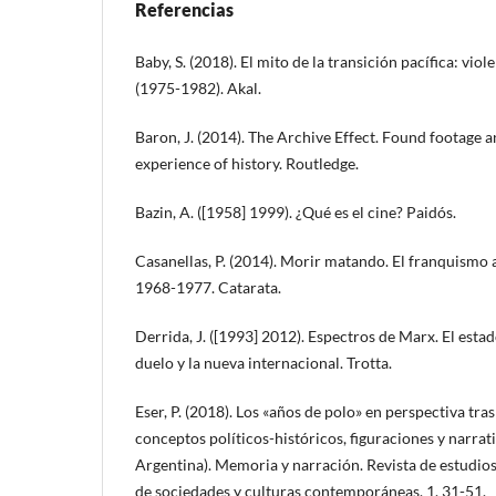
Referencias
Baby, S. (2018). El mito de la transición pacífica: viol
(1975-1982). Akal.
Baron, J. (2014). The Archive Effect. Found footage a
experience of history. Routledge.
Bazin, A. ([1958] 1999). ¿Qué es el cine? Paidós.
Casanellas, P. (2014). Morir matando. El franquismo 
1968-1977. Catarata.
Derrida, J. ([1993] 2012). Espectros de Marx. El estad
duelo y la nueva internacional. Trotta.
Eser, P. (2018). Los «años de polo» en perspectiva tras
conceptos políticos-históricos, figuraciones y narrat
Argentina). Memoria y narración. Revista de estudios
de sociedades y culturas contemporáneas, 1, 31-51.