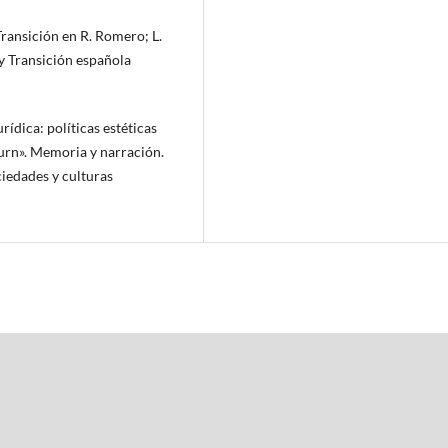
Transición en R. Romero; L.
y Transición española
rídica: políticas estéticas
 turn». Memoria y narración.
ciedades y culturas