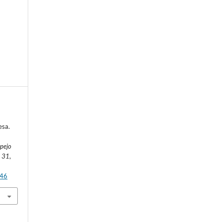
.
esa.
pejo
,
31
,
c46