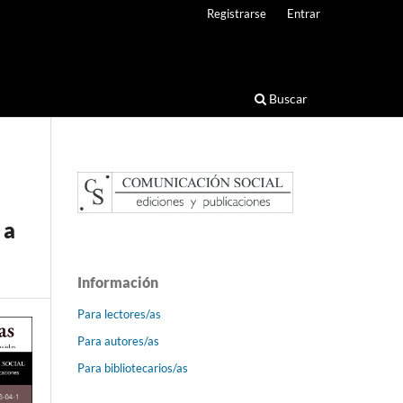
Registrarse
Entrar
Buscar
 a
Información
Para lectores/as
Para autores/as
Para bibliotecarios/as