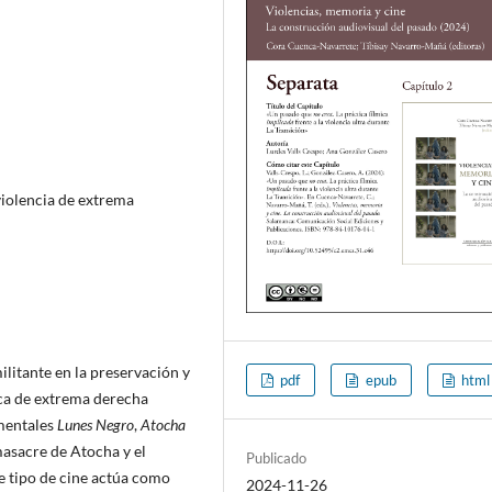
 violencia de extrema
ilitante en la preservación y
pdf
epub
html
tica de extrema derecha
umentales
Lunes Negro
,
Atocha
 masacre de Atocha y el
Publicado
e tipo de cine actúa como
2024-11-26