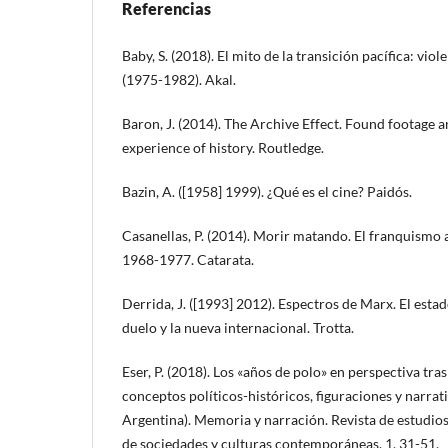
Referencias
Baby, S. (2018). El mito de la transición pacífica: viol
(1975-1982). Akal.
Baron, J. (2014). The Archive Effect. Found footage a
experience of history. Routledge.
Bazin, A. ([1958] 1999). ¿Qué es el cine? Paidós.
Casanellas, P. (2014). Morir matando. El franquismo 
1968-1977. Catarata.
Derrida, J. ([1993] 2012). Espectros de Marx. El estad
duelo y la nueva internacional. Trotta.
Eser, P. (2018). Los «años de polo» en perspectiva tras
conceptos políticos-históricos, figuraciones y narrat
Argentina). Memoria y narración. Revista de estudios
de sociedades y culturas contemporáneas, 1, 31-51.