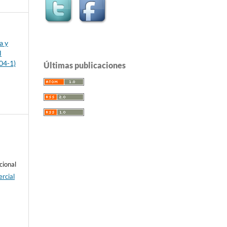
a y
l
04-1)
Últimas publicaciones
cional
rcial
e