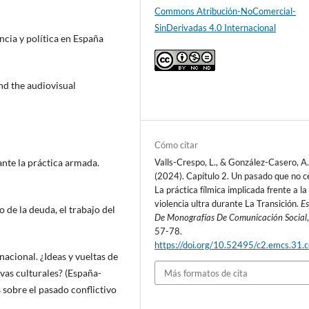
Commons Atribución-NoComercial-
SinDerivadas 4.0 Internacional
encia y política en España
nd the audiovisual
Cómo citar
ante la práctica armada.
Valls-Crespo, L., & González-Casero, A
(2024). Capítulo 2. Un pasado que no c
La práctica fílmica implicada frente a la
violencia ultra durante La Transición.
Es
o de la deuda, el trabajo del
De Monografías De Comunicación Social
57-78.
https://doi.org/10.52495/c2.emcs.31.
nacional. ¿Ideas y vueltas de
ivas culturales? (España-
Más formatos de cita
 sobre el pasado conflictivo