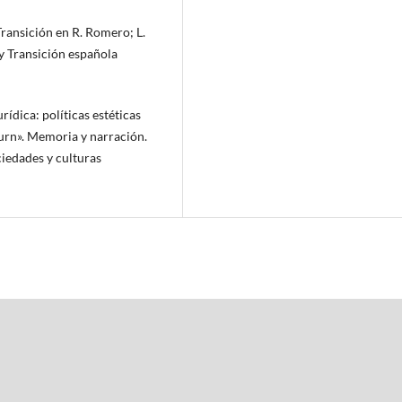
Transición en R. Romero; L.
y Transición española
rídica: políticas estéticas
 turn». Memoria y narración.
ciedades y culturas