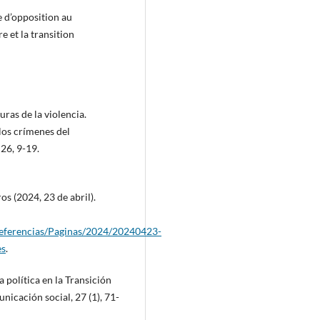
e d’opposition au
e et la transition
uras de la violencia.
los crímenes del
 26, 9-19.
s (2024, 23 de abril).
referencias/Paginas/2024/20240423-
es
.
a política en la Transición
nicación social, 27 (1), 71-