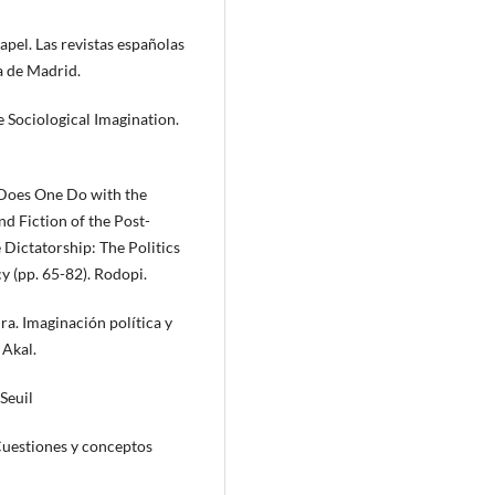
apel. Las revistas españolas
a de Madrid.
 Sociological Imagination.
 Does One Do with the
nd Fiction of the Post-
 Dictatorship: The Politics
 (pp. 65-82). Rodopi.
ra. Imaginación política y
 Akal.
Seuil
 Cuestiones y conceptos