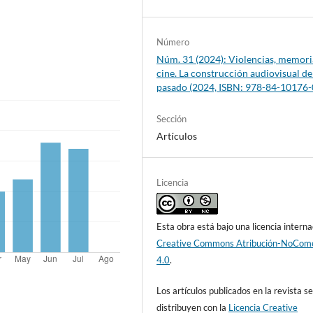
Número
Núm. 31 (2024): Violencias, memori
cine. La construcción audiovisual de
pasado (2024, ISBN: 978-84-10176-
Sección
Artículos
Licencia
Esta obra está bajo una licencia interna
Creative Commons Atribución-NoCome
4.0
.
Los artículos publicados en la revista s
distribuyen con la
Licencia Creative