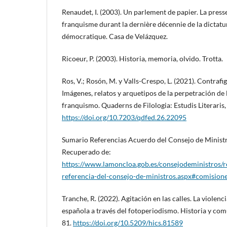
Renaudet, I. (2003). Un parlement de papier. La press
franquisme durant la dernière décennie de la dictatur
démocratique. Casa de Velázquez.
Ricoeur, P. (2003). Historia, memoria, olvido. Trotta.
Ros, V.; Rosón, M. y Valls-Crespo, L. (2021). Contrafig
Imágenes, relatos y arquetipos de la perpetración de 
franquismo. Quaderns de Filologia: Estudis Literaris,
https://doi.org/10.7203/qdfed.26.22095
Sumario Referencias Acuerdo del Consejo de Ministro
Recuperado de:
https://www.lamoncloa.gob.es/consejodeministros/
referencia-del-consejo-de-ministros.aspx#comision
Tranche, R. (2022). Agitación en las calles. La violenci
española a través del fotoperiodismo. Historia y comu
81.
https://doi.org/10.5209/hics.81589