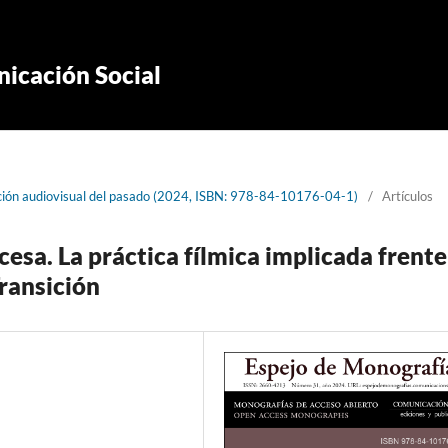
icación Social
cción audiovisual del pasado (2024, ISBN: 978-84-10176-04-1)
/
Artículos
esa. La práctica fílmica implicada frente
Transición