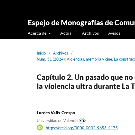
Espejo de Monografías de Comun
Acerca de
Actual
Archivos
Avisos
Inicio
/
Archivos
/
Núm. 31 (2024): Violencias, memoria y cine. La constru
Capítulo 2. Un pasado que no c
la violencia ultra durante La 
Lurdes Valls-Crespo
Universidad de Valencia
https://orcid.org/0000-0002-9653-4175