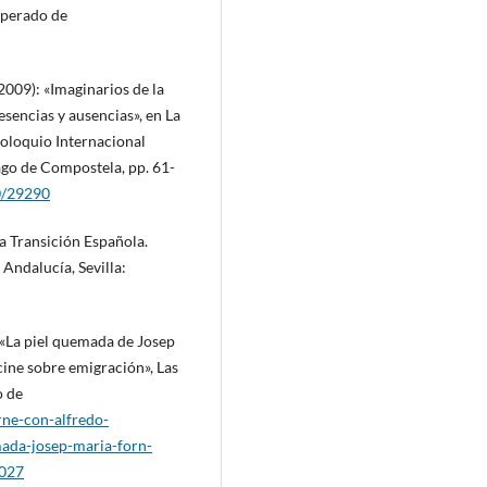
uperado de
2009): «Imaginarios de la
sencias y ausencias», en La
Coloquio Internacional
ago de Compostela, pp. 61-
50/29290
la Transición Española.
Andalucía, Sevilla:
La piel quemada de Josep
cine sobre emigración», Las
o de
rne-con-alfredo-
da-josep-maria-forn-
2027