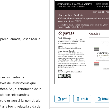
 piel quemada, Josep María
, es un medio de
vés de las historias que
icas. Así, el fenómeno de la
tablece entre ambas
pdf
epub
html
e dio origen al largometraje
María Forn, relata la vida de