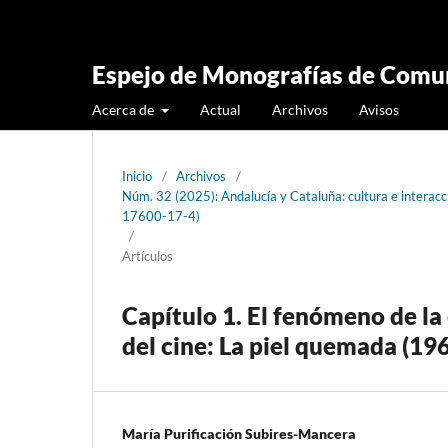
Espejo de Monografías de Comun
Acerca de
Actual
Archivos
Avisos
Inicio
/
Archivos
/
Núm. 32 (2025): Andalucía y Cataluña: cultura e intera
17600-17-4)
/
Artículos
Capítulo 1. El fenómeno de la
del cine: La piel quemada (19
María Purificación Subires-Mancera