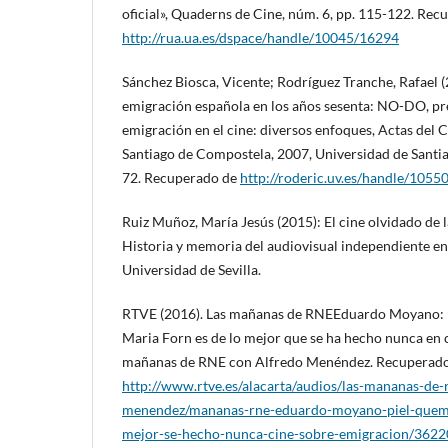
oficial», Quaderns de Cine, núm. 6, pp. 115-122. Rec
http://rua.ua.es/dspace/handle/10045/16294
Sánchez Biosca, Vicente; Rodríguez Tranche, Rafael (
emigración española en los años sesenta: NO-DO, pre
emigración en el cine: diversos enfoques, Actas del 
Santiago de Compostela, 2007, Universidad de Santi
72. Recuperado de
http://roderic.uv.es/handle/105
Ruiz Muñoz, María Jesús (2015): El cine olvidado de 
Historia y memoria del audiovisual independiente en 
Universidad de Sevilla.
RTVE (2016). Las mañanas de RNEEduardo Moyano: «
Maria Forn es de lo mejor que se ha hecho nunca en 
mañanas de RNE con Alfredo Menéndez. Recuperad
http://www.rtve.es/alacarta/audios/las-mananas-de-
menendez/mananas-rne-eduardo-moyano-piel-quema
mejor-se-hecho-nunca-cine-sobre-emigracion/362