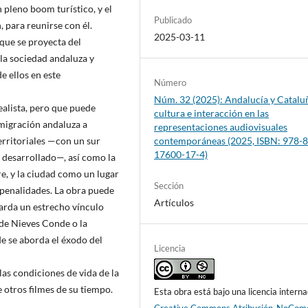
n pleno boom turístico, y el
Publicado
, para reunirse con él.
2025-03-11
 que se proyecta del
la sociedad andaluza y
e ellos en este
Número
Núm. 32 (2025): Andalucía y Catalu
realista, pero que puede
cultura e interacción en las
emigración andaluza a
representaciones audiovisuales
contemporáneas (2025, ISBN: 978-8
erritoriales —con un sur
17600-17-4)
 desarrollado—, así como la
e, y la ciudad como un lugar
Sección
penalidades. La obra puede
Artículos
uarda un estrecho vínculo
de Nieves Conde o la
de se aborda el éxodo del
Licencia
las condiciones de vida de la
e otros filmes de su tiempo.
Esta obra está bajo una licencia interna