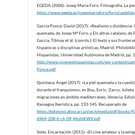
EGEDA (2006): Josep María Forn. Filmografía. La pi
https://www.egeda.es/josepmariaforn/forn/castellan
García Ponce, David (2017): «Realismo y disidencia: l
quemada, de Josep Mª Forn, y Els altres catalans, de
García, Tibisay et ál. (coords.): El texto y sus fronter
hispánicas y disciplinas artísticas, Madrid: Philobib
Hispanistas; Universidad Autónoma de Madrid, pp. 
http://www.joveneshispanistas.com/wp-content/up
Ponce.pdf
Quintana, Àngel (2017): «La piel quemada y la cuestió
durante el franquismo», en Bou, Enric; Zarco, Julieta 
migraciones en ámbito mediterráneo, Venecia: Edizion
Rassegna Iberistica, pp. 133-145. Recuperado de
https://edizionicafoscari.unive.it/media/pdf/books
6969-208-6-ch-09_MohtKWY.pdf
Soler, Encarnación (2011): «El cine amateur y la emi