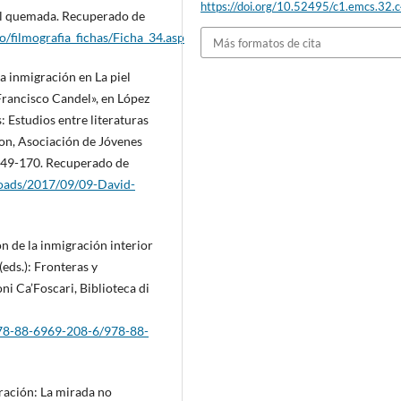
https://doi.org/10.52495/c1.emcs.32.
el quemada. Recuperado de
o/filmografia_fichas/Ficha_34.asp
Más formatos de cita
a inmigración en La piel
 Francisco Candel», en López
as: Estudios entre literaturas
lion, Asociación de Jóvenes
149-170. Recuperado de
loads/2017/09/09-David-
n de la inmigración interior
(eds.): Fronteras y
i Ca’Foscari, Biblioteca di
/978-88-6969-208-6/978-88-
gración: La mirada no