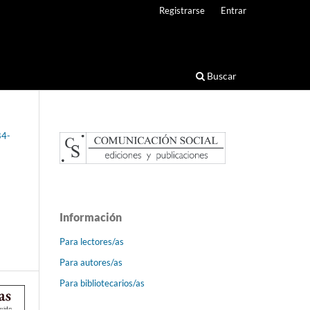
Registrarse
Entrar
Buscar
84-
Información
Para lectores/as
Para autores/as
Para bibliotecarios/as