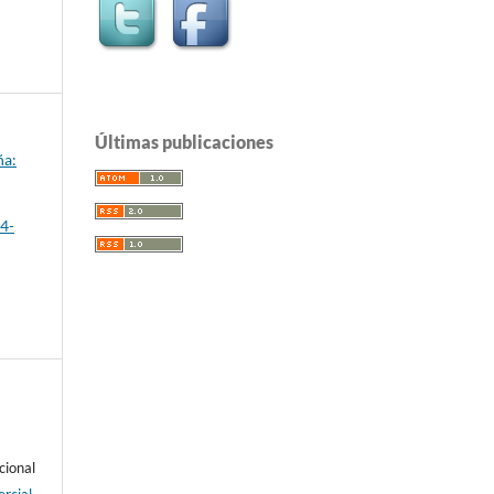
Últimas publicaciones
ña:
4-
cional