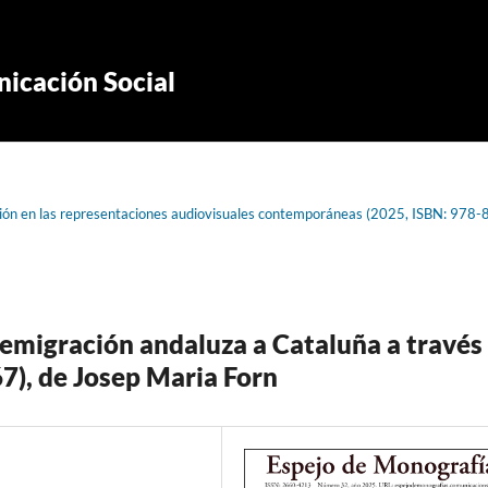
icación Social
cción en las representaciones audiovisuales contemporáneas (2025, ISBN: 978-
 emigración andaluza a Cataluña a través
67), de Josep Maria Forn