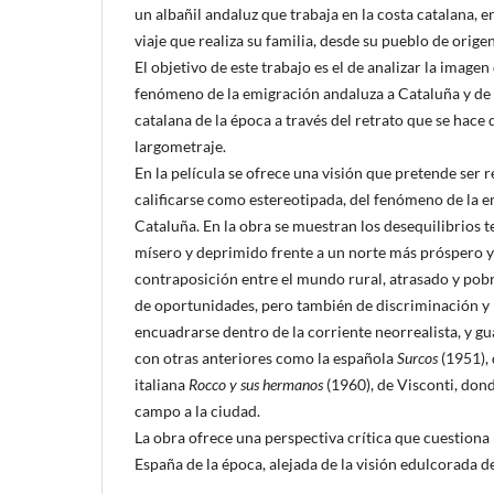
un albañil andaluz que trabaja en la costa catalana, e
viaje que realiza su familia, desde su pueblo de origen
El objetivo de este trabajo es el de analizar la imagen
fenómeno de la emigración andaluza a Cataluña y de 
catalana de la época a través del retrato que se hace d
largometraje.
En la película se ofrece una visión que pretende ser 
calificarse como estereotipada, del fenómeno de la 
Cataluña. En la obra se muestran los desequilibrios t
mísero y deprimido frente a un norte más próspero y
contraposición entre el mundo rural, atrasado y pobr
de oportunidades, pero también de discriminación y 
encuadrarse dentro de la corriente neorrealista, y g
con otras anteriores como la española
Surcos
(1951), 
italiana
Rocco y sus hermanos
(1960), de Visconti, don
campo a la ciudad.
La obra ofrece una perspectiva crítica que cuestiona 
España de la época, alejada de la visión edulcorada d