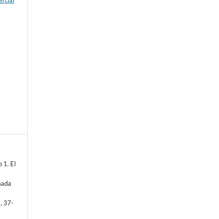
rcial
e
 1. El
emada
2
, 37-