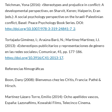
Teichman, Yona (2016): «Stereotypes and prejudice in conflict: A
developmental perspective», en Sharvit, Keren; Halperin, Eran
(eds.): A social psychology perspective on the Israeli-Palestinian
conflict, Basel: Peace Psychology Book Series. DOI:
http://doi.org/10.1007/978-3-319-24841-7_2
.
Tortajada Giménez, I.; Araüna Baró, N.; Martínez Martínez, I.J.
(2013): «Estereotipos publicitarios y representaciones de género
en las redes sociales», Comunicar, 41, pp. 177-186.
https://doi.org/10.3916/C41-2013-17
.
Referencias filmográficas
Boon, Dany (2008): Bienvenus chez les Ch’tis, Francia: Pathé &
Hirsch.
Martínez-Lázaro Torre, Emilio (2014): Ocho apellidos vascos,
España: Lazonafilms, Kowalski Films, Telecinco Cinema.