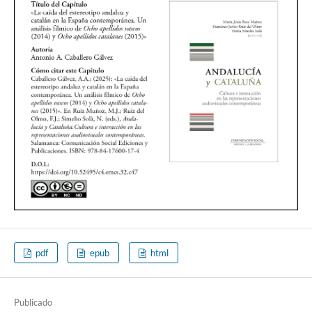
pdf
epub
html
Publicado