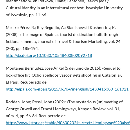
identification», en Petkova, Diana; Lehtonen, Jaakko (eds.):
Cultural identity in an intercultural context, Jyvaskyla: University
of Jyvaskyla, pp. 11-66.
Mestre Pérez, R.; Rey Reguillo, A.; Stanishevski Kushneriov, K.
(2008): «The image of Spain as tourist destination built through
fictional cinema», Journal of Travel & Tourism Marketing, vol. 24
(2-3), pp. 185-194.
http://dx.doi.org/10.1080/10548400802092718
Montañés Bermúdez, José Ángel (5 de junio de 2015): «Sequel to
box-office hit ‘Ocho apellidos vascos’ gets shooting in Catalonia»,
El País. Recuperado de
http://elpais.com/elpais/2015/06/04/inenglish/1433415380_161921
Rodden, John; Rossi, John (2009): «The mysterious (un)meeting of
George Orwell and Ernest Hemingway», Kenyon Review, vol. 31,
núm. 4, pp. 56-84. Recuperado de
https://www.jstor.org/stable/40600202#:~:text=Hemingway%20al