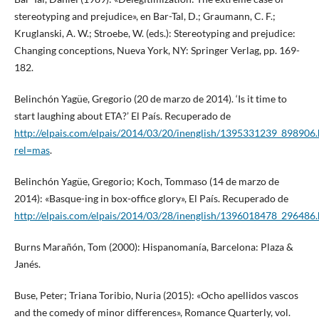
stereotyping and prejudice», en Bar-Tal, D.; Graumann, C. F.;
Kruglanski, A. W.; Stroebe, W. (eds.): Stereotyping and prejudice:
Changing conceptions, Nueva York, NY: Springer Verlag, pp. 169-
182.
Belinchón Yagüe, Gregorio (20 de marzo de 2014). ‘Is it time to
start laughing about ETA?’ El País. Recuperado de
http://elpais.com/elpais/2014/03/20/inenglish/1395331239_898906.
rel=mas
.
Belinchón Yagüe, Gregorio; Koch, Tommaso (14 de marzo de
2014): «Basque-ing in box-office glory», El País. Recuperado de
http://elpais.com/elpais/2014/03/28/inenglish/1396018478_296486
Burns Marañón, Tom (2000): Hispanomanía, Barcelona: Plaza &
Janés.
Buse, Peter; Triana Toribio, Nuria (2015): «Ocho apellidos vascos
and the comedy of minor differences», Romance Quarterly, vol.