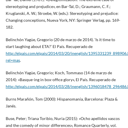
stereotyping and prejudice», en Bar-Tal, D.; Graumann, C. F.;
Kruglanski, A. W.; Stroebe, W. (eds.): Stereotyping and prejudice:
Changing conceptions, Nueva York, NY: Springer Verlag, pp. 169-
182.
Belinchón Yagüe, Gregorio (20 de marzo de 2014). ‘Is it time to
start laughing about ETA?’ El País. Recuperado de
http://elpais.com/elpais/2014/03/20/inenglish/1395331239_898906.
rel=mas
.
Belinchón Yagüe, Gregorio; Koch, Tommaso (14 de marzo de
2014): «Basque-ing in box-office glory», El País. Recuperado de
http://elpais.com/elpais/2014/03/28/inenglish/1396018478_296486
Burns Marañón, Tom (2000): Hispanomanía, Barcelona: Plaza &
Janés.
Buse, Peter; Triana Toribio, Nuria (2015): «Ocho apellidos vascos
and the comedy of minor differences», Romance Quarterly, vol.