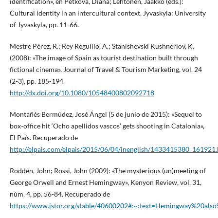
identification», en Petkova, Diana; Lehtonen, Jaakko (eds.):
Cultural identity in an intercultural context, Jyvaskyla: University
of Jyvaskyla, pp. 11-66.
Mestre Pérez, R.; Rey Reguillo, A.; Stanishevski Kushneriov, K.
(2008): «The image of Spain as tourist destination built through
fictional cinema», Journal of Travel & Tourism Marketing, vol. 24
(2-3), pp. 185-194.
http://dx.doi.org/10.1080/10548400802092718
Montañés Bermúdez, José Ángel (5 de junio de 2015): «Sequel to
box-office hit ‘Ocho apellidos vascos’ gets shooting in Catalonia»,
El País. Recuperado de
http://elpais.com/elpais/2015/06/04/inenglish/1433415380_161921
Rodden, John; Rossi, John (2009): «The mysterious (un)meeting of
George Orwell and Ernest Hemingway», Kenyon Review, vol. 31,
núm. 4, pp. 56-84. Recuperado de
https://www.jstor.org/stable/40600202#:~:text=Hemingway%20al