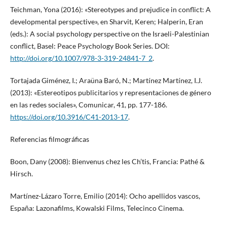
Teichman, Yona (2016): «Stereotypes and prejudice in conflict: A
developmental perspective», en Sharvit, Keren; Halperin, Eran
(eds.): A social psychology perspective on the Israeli-Palestinian
conflict, Basel: Peace Psychology Book Series. DOI:
http://doi.org/10.1007/978-3-319-24841-7_2
.
Tortajada Giménez, I.; Araüna Baró, N.; Martínez Martínez, I.J.
(2013): «Estereotipos publicitarios y representaciones de género
en las redes sociales», Comunicar, 41, pp. 177-186.
https://doi.org/10.3916/C41-2013-17
.
Referencias filmográficas
Boon, Dany (2008): Bienvenus chez les Ch’tis, Francia: Pathé &
Hirsch.
Martínez-Lázaro Torre, Emilio (2014): Ocho apellidos vascos,
España: Lazonafilms, Kowalski Films, Telecinco Cinema.