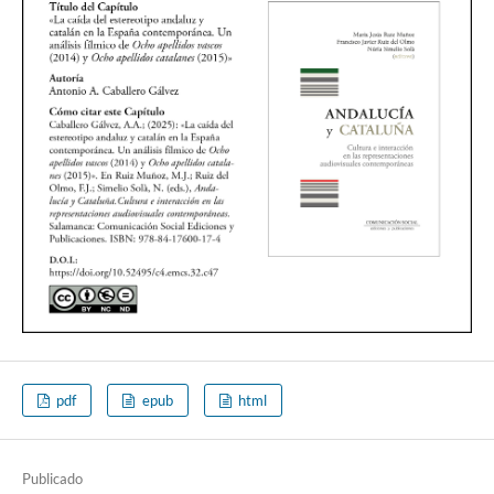
pdf
epub
html
Publicado